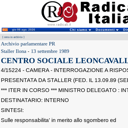
gio 06 ago. 2026
Chi siamo
Documenti
Di
[
cerca in archivio
]
Archivio parlamentare PR
Staller Ilona
-
13 settembre 1989
CENTRO SOCIALE LEONCAVAL
4/15224 - CAMERA - INTERROGAZIONE A RISPO
PRESENTATA DA STALLER (FED. IL 13.09.89 (SE
*** ITER IN CORSO *** MINISTRO DELEGATO : I
DESTINATARIO: INTERNO
SINTESI:
Sulle responsabilita' in merito allo sgombero ed