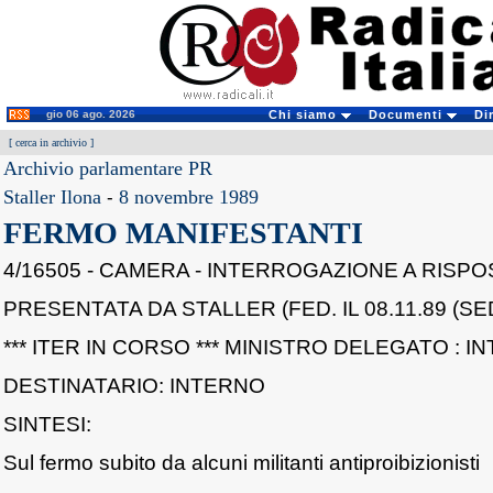
gio 06 ago. 2026
Chi siamo
Documenti
Di
[
cerca in archivio
]
Archivio parlamentare PR
Staller Ilona
-
8 novembre 1989
FERMO MANIFESTANTI
4/16505 - CAMERA - INTERROGAZIONE A RISPO
PRESENTATA DA STALLER (FED. IL 08.11.89 (SE
*** ITER IN CORSO *** MINISTRO DELEGATO : I
DESTINATARIO: INTERNO
SINTESI:
Sul fermo subito da alcuni militanti antiproibizionisti