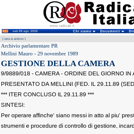
sab 08 ago. 2026
Chi siamo
Documenti
Di
[
cerca in archivio
]
Archivio parlamentare PR
Mellini Mauro
-
29 novembre 1989
GESTIONE DELLA CAMERA
9/9889/018 - CAMERA - ORDINE DEL GIORNO I
PRESENTATO DA MELLINI (FED. IL 29.11.89 (SED
*** ITER CONCLUSO IL 29.11.89 ***
SINTESI:
Per operare affinche' siano messi in atto al piu' pres
strumenti e procedure di controllo di gestione, incard