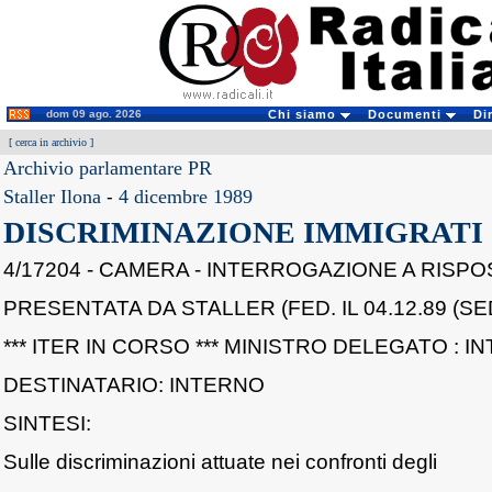
dom 09 ago. 2026
Chi siamo
Documenti
Di
[
cerca in archivio
]
Archivio parlamentare PR
Staller Ilona
-
4 dicembre 1989
DISCRIMINAZIONE IMMIGRATI
4/17204 - CAMERA - INTERROGAZIONE A RISPO
PRESENTATA DA STALLER (FED. IL 04.12.89 (SE
*** ITER IN CORSO *** MINISTRO DELEGATO : I
DESTINATARIO: INTERNO
SINTESI:
Sulle discriminazioni attuate nei confronti degli