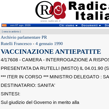
ven 07 ago. 2026
Chi siamo
Documenti
Di
[
cerca in archivio
]
Archivio parlamentare PR
Rutelli Francesco
-
4 gennaio 1990
VACCINAZIONE ANTIEPATITE
4/17608 - CAMERA - INTERROGAZIONE A RISPO
PRESENTATA DA RUTELLI (MISTO) IL 04.01.90 (
*** ITER IN CORSO *** MINISTRO DELEGATO : SA
DESTINATARIO: SANITA'
SINTESI:
Sul giudizio del Governo in merito alla