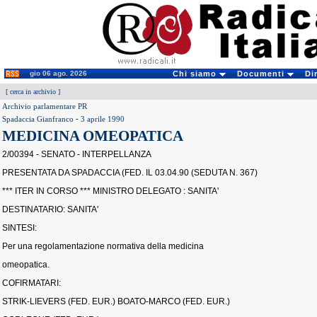
gio 06 ago. 2026
Chi siamo
Documenti
Di
[
cerca in archivio
]
Archivio parlamentare PR
Spadaccia Gianfranco
-
3 aprile 1990
MEDICINA OMEOPATICA
2/00394 - SENATO - INTERPELLANZA
PRESENTATA DA SPADACCIA (FED. IL 03.04.90 (SEDUTA N. 367)
*** ITER IN CORSO *** MINISTRO DELEGATO : SANITA'
DESTINATARIO: SANITA'
SINTESI:
Per una regolamentazione normativa della medicina
omeopatica.
COFIRMATARI:
STRIK-LIEVERS (FED. EUR.) BOATO-MARCO (FED. EUR.)