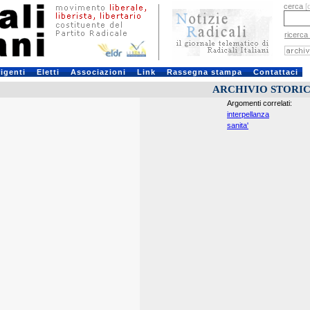
cerca
[
ricerca
rigenti
Eletti
Associazioni
Link
Rassegna stampa
Contattaci
ARCHIVIO STORI
Argomenti correlati:
interpellanza
sanita'