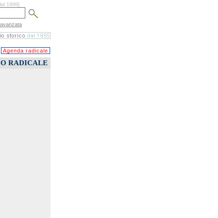
dal 1999]
 avanzata
Agenda radicale
CO RADICALE