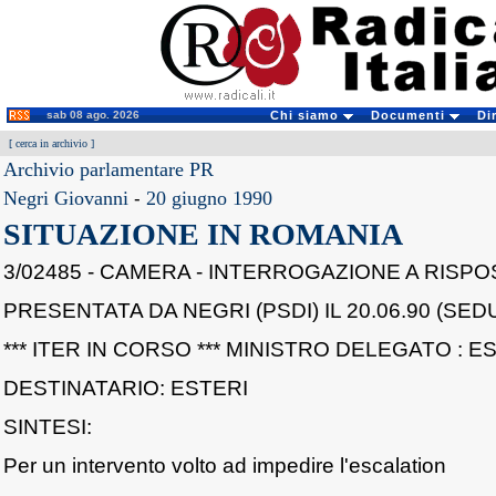
sab 08 ago. 2026
Chi siamo
Documenti
Di
[
cerca in archivio
]
Archivio parlamentare PR
Negri Giovanni
-
20 giugno 1990
SITUAZIONE IN ROMANIA
3/02485 - CAMERA - INTERROGAZIONE A RISP
PRESENTATA DA NEGRI (PSDI) IL 20.06.90 (SEDU
*** ITER IN CORSO *** MINISTRO DELEGATO : E
DESTINATARIO: ESTERI
SINTESI:
Per un intervento volto ad impedire l'escalation