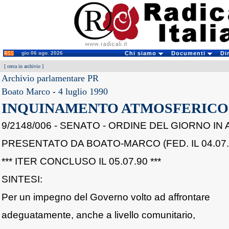
gio 06 ago. 2026
Chi siamo
Documenti
Di
[
cerca in archivio
]
Archivio parlamentare PR
Boato Marco
-
4 luglio 1990
INQUINAMENTO ATMOSFERICO
9/2148/006 - SENATO - ORDINE DEL GIORNO I
PRESENTATO DA BOATO-MARCO (FED. IL 04.07.9
*** ITER CONCLUSO IL 05.07.90 ***
SINTESI:
Per un impegno del Governo volto ad affrontare
adeguatamente, anche a livello comunitario,