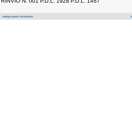
RINVIO N. 001 P.D.L. 1928 P.D.L. 1457
stampa questo documento
i