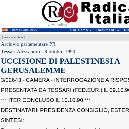
dom 09 ago. 2026
Chi siamo
Documenti
Di
[
cerca in archivio
]
Archivio parlamentare PR
Tessari Alessandro
-
9 ottobre 1990
UCCISIONE DI PALESTINESI A
GERUSALEMME
3/02643 - CAMERA - INTERROGAZIONE A RISP
PRESENTATA DA TESSARI (FED.EUR.) IL 09.10.9
*** ITER CONCLUSO IL 10.10.90 ***
DESTINATARI: PRESIDENZA CONSIGLIO, ESTER
SINTESI: