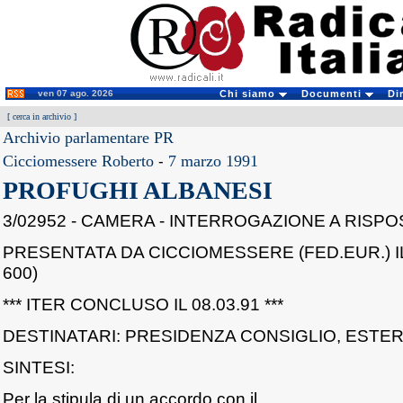
ven 07 ago. 2026
Chi siamo
Documenti
Di
[
cerca in archivio
]
Archivio parlamentare PR
Cicciomessere Roberto
-
7 marzo 1991
PROFUGHI ALBANESI
3/02952 - CAMERA - INTERROGAZIONE A RISP
PRESENTATA DA CICCIOMESSERE (FED.EUR.) IL 
600)
*** ITER CONCLUSO IL 08.03.91 ***
DESTINATARI: PRESIDENZA CONSIGLIO, ESTER
SINTESI:
Per la stipula di un accordo con il