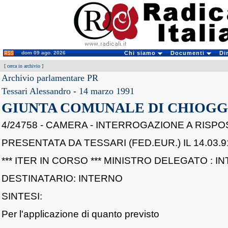
dom 09 ago. 2026
Chi siamo
Documenti
Di
[
cerca in archivio
]
Archivio parlamentare PR
Tessari Alessandro
-
14 marzo 1991
GIUNTA COMUNALE DI CHIOGG
4/24758 - CAMERA - INTERROGAZIONE A RISPO
PRESENTATA DA TESSARI (FED.EUR.) IL 14.03.9
*** ITER IN CORSO *** MINISTRO DELEGATO : I
DESTINATARIO: INTERNO
SINTESI:
Per l'applicazione di quanto previsto