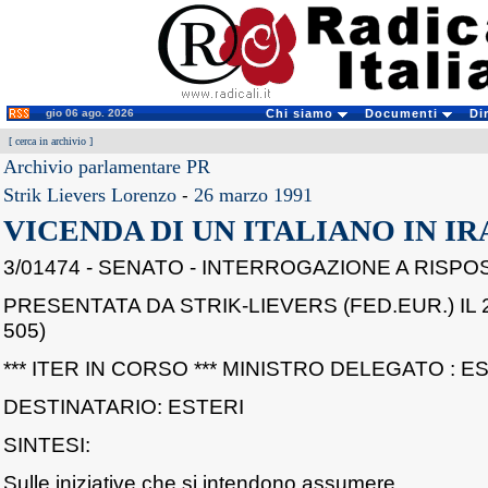
gio 06 ago. 2026
Chi siamo
Documenti
Di
[
cerca in archivio
]
Archivio parlamentare PR
Strik Lievers Lorenzo
-
26 marzo 1991
VICENDA DI UN ITALIANO IN IR
3/01474 - SENATO - INTERROGAZIONE A RISP
PRESENTATA DA STRIK-LIEVERS (FED.EUR.) IL 2
505)
*** ITER IN CORSO *** MINISTRO DELEGATO : E
DESTINATARIO: ESTERI
SINTESI:
Sulle iniziative che si intendono assumere