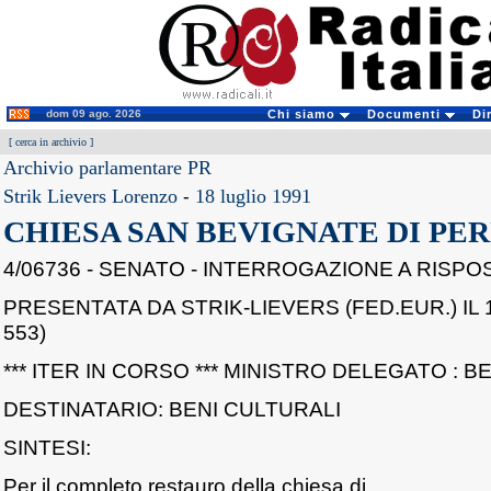
dom 09 ago. 2026
Chi siamo
Documenti
Di
[
cerca in archivio
]
Archivio parlamentare PR
Strik Lievers Lorenzo
-
18 luglio 1991
CHIESA SAN BEVIGNATE DI PE
4/06736 - SENATO - INTERROGAZIONE A RISPO
PRESENTATA DA STRIK-LIEVERS (FED.EUR.) IL 1
553)
*** ITER IN CORSO *** MINISTRO DELEGATO : B
DESTINATARIO: BENI CULTURALI
SINTESI:
Per il completo restauro della chiesa di