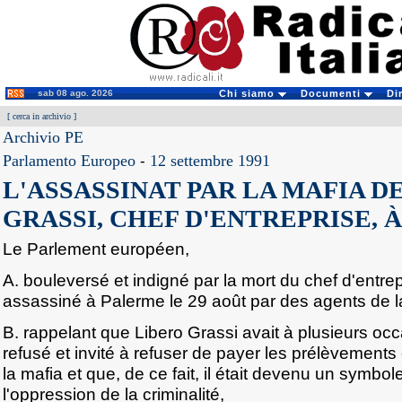
sab 08 ago. 2026
Chi siamo
Documenti
Di
[
cerca in archivio
]
Archivio PE
Parlamento Europeo
-
12 settembre 1991
L'ASSASSINAT PAR LA MAFIA D
GRASSI, CHEF D'ENTREPRISE, 
Le Parlement européen,
A. bouleversé et indigné par la mort du chef d'entrep
assassiné à Palerme le 29 août par des agents de l
B. rappelant que Libero Grassi avait à plusieurs o
refusé et invité à refuser de payer les prélèvements
la mafia et que, de ce fait, il était devenu un symbol
l'oppression de la criminalité,