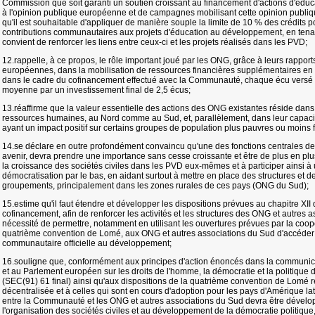
Commission que soit garanti un soutien croissant au financement d'actions d'édu
à l'opinion publique européenne et de campagnes mobilisant cette opinion publiq
qu'il est souhaitable d'appliquer de manière souple la limite de 10 % des crédits p
contributions communautaires aux projets d'éducation au développement, en tenant 
convient de renforcer les liens entre ceux-ci et les projets réalisés dans les PVD;
12.rappelle, à ce propos, le rôle important joué par les ONG, grâce à leurs rapports
européennes, dans la mobilisation de ressources financières supplémentaires en
dans le cadre du cofinancement effectué avec la Communauté, chaque écu versé 
moyenne par un investissement final de 2,5 écus;
13.réaffirme que la valeur essentielle des actions des ONG existantes réside dans 
ressources humaines, au Nord comme au Sud, et, parallèlement, dans leur capacité
ayant un impact positif sur certains groupes de population plus pauvres ou moins 
14.se déclare en outre profondément convaincu qu'une des fonctions centrales d
avenir, devra prendre une importance sans cesse croissante et être de plus en plus
la croissance des sociétés civiles dans les PVD eux-mêmes et à participer ainsi à
démocratisation par le bas, en aidant surtout à mettre en place des structures et 
groupements, principalement dans les zones rurales de ces pays (ONG du Sud);
15.estime qu'il faut étendre et développer les dispositions prévues au chapitre XII
cofinancement, afin de renforcer les activités et les structures des ONG et autres a
nécessité de permettre, notamment en utilisant les ouvertures prévues par la coop
quatrième convention de Lomé, aux ONG et autres associations du Sud d'accéder 
communautaire officielle au développement;
16.souligne que, conformément aux principes d'action énoncés dans la communic
et au Parlement européen sur les droits de l'homme, la démocratie et la politiqu
(SEC(91) 61 final) ainsi qu'aux dispositions de la quatrième convention de Lomé r
décentralisée et à celles qui sont en cours d'adoption pour les pays d'Amérique lati
entre la Communauté et les ONG et autres associations du Sud devra être développ
l'organisation des sociétés civiles et au développement de la démocratie politique