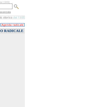
dal 1999]
 avanzata
Agenda radicale
CO RADICALE