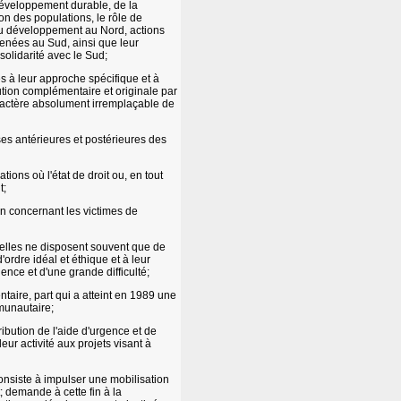
 développement durable, de la
on des populations, le rôle de
 au développement au Nord, actions
enées au Sud, ainsi que leur
solidarité avec le Sud;
ues à leur approche spécifique et à
ution complémentaire et originale par
aractère absolument irremplaçable de
ses antérieures et postérieures des
tions où l'état de droit ou, en tout
t;
n concernant les victimes de
'elles ne disposent souvent que de
rdre idéal et éthique et à leur
ence et d'une grande difficulté;
ntaire, part qui a atteint en 1989 une
mmunautaire;
ibution de l'aide d'urgence et de
ur activité aux projets visant à
onsiste à impulser une mobilisation
 demande à cette fin à la