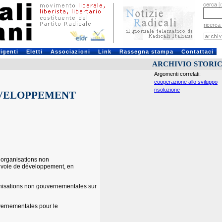
cerca
[
ricerca
rigenti
Eletti
Associazioni
Link
Rassegna stampa
Contattaci
ARCHIVIO STORI
Argomenti correlati:
cooperazione allo sviluppo
risoluzione
EVELOPPEMENT
 organisations non
 voie de développement, en
anisations non gouvernementales sur
vernementales pour le