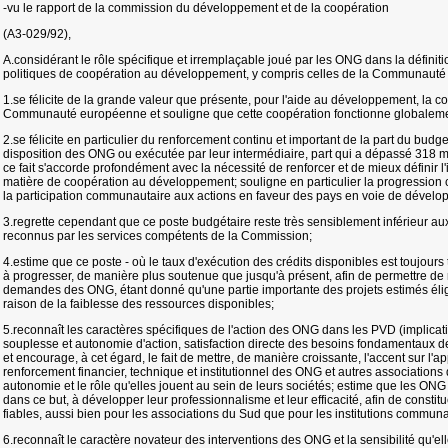
-vu le rapport de la commission du développement et de la coopération
(A3-029/92),
A.considérant le rôle spécifique et irremplaçable joué par les ONG dans la définit
politiques de coopération au développement, y compris celles de la Communaut
1.se félicite de la grande valeur que présente, pour l'aide au développement, la c
Communauté européenne et souligne que cette coopération fonctionne globalement
2.se félicite en particulier du renforcement continu et important de la part du bud
disposition des ONG ou exécutée par leur intermédiaire, part qui a dépassé 318 m
ce fait s'accorde profondément avec la nécessité de renforcer et de mieux définir 
matière de coopération au développement; souligne en particulier la progression c
la participation communautaire aux actions en faveur des pays en voie de déve
3.regrette cependant que ce poste budgétaire reste très sensiblement inférieur a
reconnus par les services compétents de la Commission;
4.estime que ce poste - où le taux d'exécution des crédits disponibles est toujours
à progresser, de manière plus soutenue que jusqu'à présent, afin de permettre de
demandes des ONG, étant donné qu'une partie importante des projets estimés élig
raison de la faiblesse des ressources disponibles;
5.reconnaît les caractères spécifiques de l'action des ONG dans les PVD (implicat
souplesse et autonomie d'action, satisfaction directe des besoins fondamentaux de
et encourage, à cet égard, le fait de mettre, de manière croissante, l'accent sur 
renforcement financier, technique et institutionnel des ONG et autres associations 
autonomie et le rôle qu'elles jouent au sein de leurs sociétés; estime que les ON
dans ce but, à développer leur professionnalisme et leur efficacité, afin de constit
fiables, aussi bien pour les associations du Sud que pour les institutions communa
6.reconnaît le caractère novateur des interventions des ONG et la sensibilité qu'ell