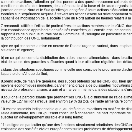
culturel des actions, l'attention qu'elles portent à des questions comme celles du
condition et du rôle des femmes, de la démocratie à la base et de l'auto-organisati
jonction entre le Nord et le Sud qu'elles jouent grâce à leurs actions d'éducation
fondées sur l'expérience acquise à travers les actions d'aide au développement m
capacité de mobilisation de la société civile du Nord autour de thèmes relatifs à la 
7.reconnaît l'utilité et l'efficacité particulières des actions menées par les ONG, d
leur connaissance approfondie des réalités concrètes, qui constituent une contrib
rapport à l'aide publique fournie par la Communauté; souligne en particulier le c
la contribution des ONG, notamment:
a)en ce qui concerne la mise en oeuvre de l'aide d'urgence, surtout, dans les pha
situations d'urgence;
b) en ce qui concerne la distribution des aides - surtout alimentaires - dans les situa
état de cause, des garanties suffisantes quant à leur utilisation régulière font défau
c)dans des situations spécifiques comme celle que constitue le programme d'actio
l'apartheid en Afrique du Sud;
8.prend acte, de manière générale, des succès obtenus par les ONG, qui, bien qu
moyens économiques modestes, parviennent, grâce à de puissantes motivations d'o
niveau de professionnalisme, à agir et à intervenir même dans des situations d'urg
9.souligne la part croissante que prennent les ONG à la distribution de l'aide alime
valeur de 127 millions d'écus, soit environ 19 % du total de l'aide alimentaire co
10.estime toutefois indispensable que, au-delà de leurs actions en matière de distr
l'aide alimentaire, les ONG puissent continuer à consacrer une part importante de le
susciter un développement durable et à long terme;
11.souligne en particulier qu'une des fonctions absolument prioritaires des ONG c
croissante des sociétés civiles européennes sur les problèmes de développement;