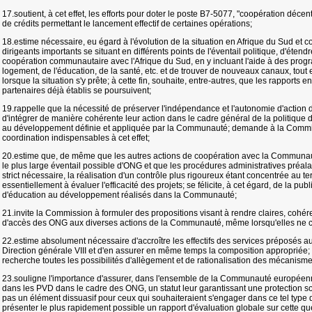
17.soutient, à cet effet, les efforts pour doter le poste B7-5077, "coopération déc
de crédits permettant le lancement effectif de certaines opérations;
18.estime nécessaire, eu égard à l'évolution de la situation en Afrique du Sud et c
dirigeants importants se situant en différents points de l'éventail politique, d'étend
coopération communautaire avec l'Afrique du Sud, en y incluant l'aide à des pro
logement, de l'éducation, de la santé, etc. et de trouver de nouveaux canaux, tout e
lorsque la situation s'y prête; à cette fin, souhaite, entre-autres, que les rapports
partenaires déjà établis se poursuivent;
19.rappelle que la nécessité de préserver l'indépendance et l'autonomie d'action d
d'intégrer de manière cohérente leur action dans le cadre général de la politique d
au développement définie et appliquée par la Communauté; demande à la Commiss
coordination indispensables à cet effet;
20.estime que, de même que les autres actions de coopération avec la Communau
le plus large éventail possible d'ONG et que les procédures administratives préala
strict nécessaire, la réalisation d'un contrôle plus rigoureux étant concentrée au te
essentiellement à évaluer l'efficacité des projets; se félicite, à cet égard, de la pu
d'éducation au développement réalisés dans la Communauté;
21.invite la Commission à formuler des propositions visant à rendre claires, coh
d'accès des ONG aux diverses actions de la Communauté, même lorsqu'elles ne co
22.estime absolument nécessaire d'accroître les effectifs des services préposés 
Direction générale VIII et d'en assurer en même temps la composition appropriée; s
recherche toutes les possibilités d'allègement et de rationalisation des mécanism
23.souligne l'importance d'assurer, dans l'ensemble de la Communauté européenne
dans les PVD dans le cadre des ONG, un statut leur garantissant une protection soc
pas un élément dissuasif pour ceux qui souhaiteraient s'engager dans ce tel type d
présenter le plus rapidement possible un rapport d'évaluation globale sur cette q