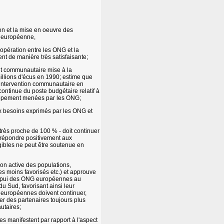
ion et la mise en oeuvre des
é européenne,
oopération entre les ONG et la
 de manière très satisfaisante;
get communautaire mise à la
illions d'écus en 1990; estime que
l'intervention communautaire en
ontinue du poste budgétaire relatif à
loppement menées par les ONG;
ux besoins exprimés par les ONG et
 très proche de 100 % - doit continuer
 répondre positivement aux
ibles ne peut être soutenue en
ion active des populations,
s moins favorisés etc.) et approuve
l'appui des ONG européennes au
du Sud, favorisant ainsi leur
G européennes doivent continuer,
uer des partenaires toujours plus
utaires;
es manifestent par rapport à l'aspect