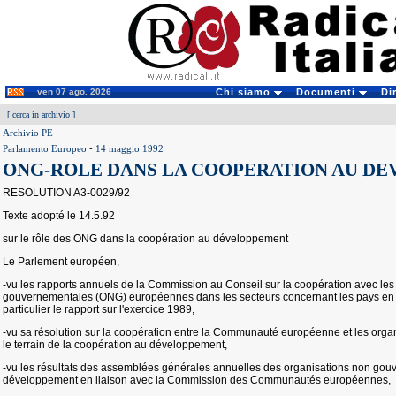
ven 07 ago. 2026
Chi siamo
Documenti
Di
[
cerca in archivio
]
Archivio PE
Parlamento Europeo
-
14 maggio 1992
ONG-ROLE DANS LA COOPERATION AU D
RESOLUTION A3-0029/92
Texte adopté le 14.5.92
sur le rôle des ONG dans la coopération au développement
Le Parlement européen,
-vu les rapports annuels de la Commission au Conseil sur la coopération avec les
gouvernementales (ONG) européennes dans les secteurs concernant les pays en
particulier le rapport sur l'exercice 1989,
-vu sa résolution sur la coopération entre la Communauté européenne et les org
le terrain de la coopération au développement,
-vu les résultats des assemblées générales annuelles des organisations non gou
développement en liaison avec la Commission des Communautés européennes,