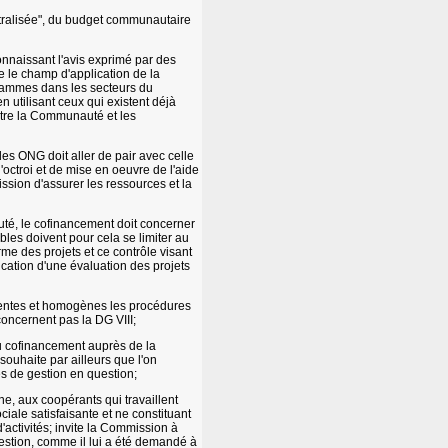
entralisée", du budget communautaire
onnaissant l'avis exprimé par des
re le champ d'application de la
grammes dans les secteurs du
n utilisant ceux qui existent déjà
 entre la Communauté et les
es ONG doit aller de pair avec celle
'octroi et de mise en oeuvre de l'aide
ion d'assurer les ressources et la
té, le cofinancement doit concerner
bles doivent pour cela se limiter au
rme des projets et ce contrôle visant
blication d'une évaluation des projets
érentes et homogènes les procédures
ncernent pas la DG VIII;
au cofinancement auprès de la
ouhaite par ailleurs que l'on
es de gestion en question;
, aux coopérants qui travaillent
iale satisfaisante et ne constituant
'activités; invite la Commission à
uestion, comme il lui a été demandé à