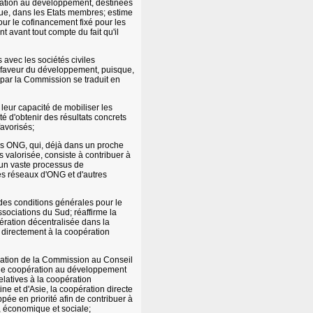
cation au développement, destinées
ue, dans les Etats membres; estime
our le cofinancement fixé pour les
avant tout compte du fait qu'il
 avec les sociétés civiles
 faveur du développement, puisque,
par la Commission se traduit en
leur capacité de mobiliser les
 d'obtenir des résultats concrets
favorisés;
es ONG, qui, déjà dans un proche
 valorisée, consiste à contribuer à
 un vaste processus de
des réseaux d'ONG et d'autres
 des conditions générales pour le
ssociations du Sud; réaffirme la
ération décentralisée dans la
directement à la coopération
ation de la Commission au Conseil
e de coopération au développement
elatives à la coopération
ne et d'Asie, la coopération directe
ée en priorité afin de contribuer à
, économique et sociale;