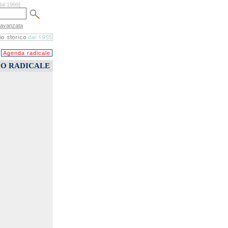
dal 1999]
 avanzata
Agenda radicale
CO RADICALE