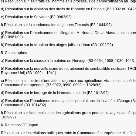
c) Résolution sur les droits de l'homme et le processus de démocratisation au To
d) Résolution sur la violation des droits de l'homme en Ethiopie (B3-1032 et 1042/
e) Résolution sur le Salvador (B3-0963/92)
f) Résolution sur la condamnation de jeunes Timorais (B3-1044/92)
g) Résolution sur l'emprisonnement illégal de M. Nour al-Din al-Atassi, ancien prés
(B3-0961/92)
h) Résolution sur la situation des otages juifs au Liban (B3-1002/92)
5. Catastrophes
a) Résolution sur la chasse à la baleine en Norvège (B3-0964, 1008, 1030, 1043,
b) Résolution sur la nouvelle usine de retraitement de combustible nucléaire THORP 
Royaume-Uni) (B3-1009 et 1041)
c) Résolution sur l'octroi d'une aide d'urgence aux agriculteurs victimes de la séc
Communauté européenne (B3-0972, 0990, 0998 et 1028/92)
d) Résolution sur le barrage de la Narmada en Inde (B3-1012/92)
e) Résolution sur l'éboulement menaçant les populations de la vallée d'Alpago (Bellu
Communauté (B3-1014/92)
f) Résolution sur l'indemnisation des agriculteurs grecs pour les ravages causés p
1029/92)
6. Relations CE-Japon
Résolution sur les relations politiques entre la Communauté européenne et le Ja