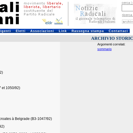
cerca
[
ricerca
rigenti
Eletti
Associazioni
Link
Rassegna stampa
Contattaci
ARCHIVIO STORI
Argomenti correlati:
sommario
2)
7 et 1050/92)
 croates à Belgrade (B3-1047/92)
92)