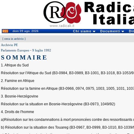
dom 09 ago. 2026
Chi siamo
Documenti
Di
[
cerca in archivio
]
Archivio PE
Parlamento Europeo
-
9 luglio 1992
S O M M A I R E
1. Afrique du Sud
Résolution sur l'Afrique du Sud (B3-0984, B3-0989, B3-1001, B3-1018, B3-1053/9
2. Famine en Afrique
Résolution sur la famine en Afrique (B3-0966, 0974, 0975, 1003, 1005, 1031, 103
3. Bosnie-Herzégovine
Résolution sur la situation en Bosnie-Herzégovine (B3-0973, 1049/92)
4. Droits de l'homme
a)Résolution sur les condamnations à mort prononcées contre des ressortissants
b) Résolution sur la situation des Touareg (B3-0967, B3-0999, B3-1010, B3-1039/