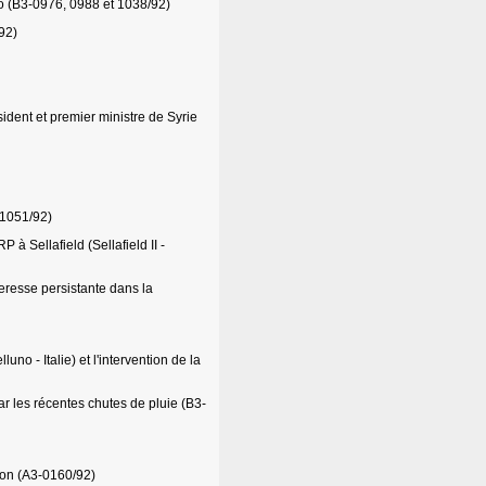
go (B3-0976, 0988 et 1038/92)
92)
ident et premier ministre de Syrie
 1051/92)
à Sellafield (Sellafield II -
heresse persistante dans la
no - Italie) et l'intervention de la
ar les récentes chutes de pluie (B3-
pon (A3-0160/92)