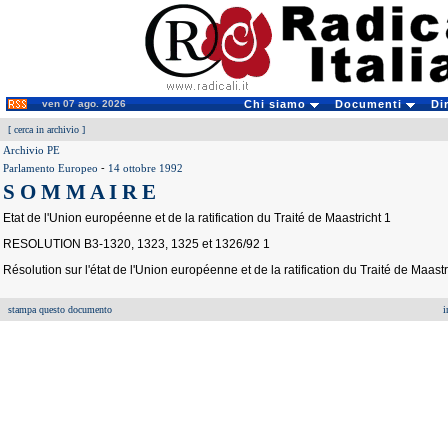
ven 07 ago. 2026
Chi siamo
Documenti
Di
[
cerca in archivio
]
Archivio PE
Parlamento Europeo
-
14 ottobre 1992
S O M M A I R E
Etat de l'Union européenne et de la ratification du Traité de Maastricht 1
RESOLUTION B3-1320, 1323, 1325 et 1326/92 1
Résolution sur l'état de l'Union européenne et de la ratification du Traité de Maastr
stampa questo documento
i