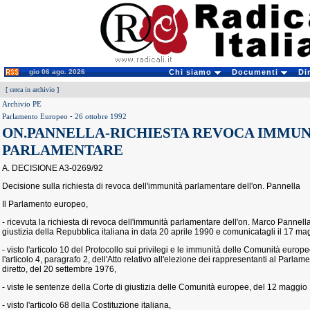
gio 06 ago. 2026
Chi siamo
Documenti
Di
[
cerca in archivio
]
Archivio PE
Parlamento Europeo
-
26 ottobre 1992
ON.PANNELLA-RICHIESTA REVOCA IMMUN
PARLAMENTARE
A. DECISIONE A3-0269/92
Decisione sulla richiesta di revoca dell'immunità parlamentare dell'on. Pannella
Il Parlamento europeo,
- ricevuta la richiesta di revoca dell'immunità parlamentare dell'on. Marco Pannella
giustizia della Repubblica italiana in data 20 aprile 1990 e comunicatagli il 17 m
- visto l'articolo 10 del Protocollo sui privilegi e le immunità delle Comunità europ
l'articolo 4, paragrafo 2, dell'Atto relativo all'elezione dei rappresentanti al Parla
diretto, del 20 settembre 1976,
- viste le sentenze della Corte di giustizia delle Comunità europee, del 12 maggio 
- visto l'articolo 68 della Costituzione italiana,