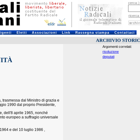
cerca
[
ricerca
rigenti
Eletti
Associazioni
Link
Rassegna stampa
Contattaci
ARCHIVIO STORI
Argomenti correlati:
risoluzione
deputati
ITÀ
, trasmessa dal Ministro di grazia e
aggio 1990 dal proprio Presidente,
ee, dell'8 aprile 1965, nonché
mento europeo a suffragio universale
1964 e del 10 luglio 1986 ,