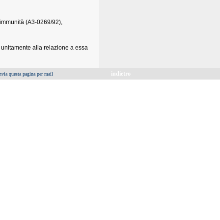
le immunità (A3-0269/92),
 unitamente alla relazione a essa
indietro
nvia questa pagina per mail