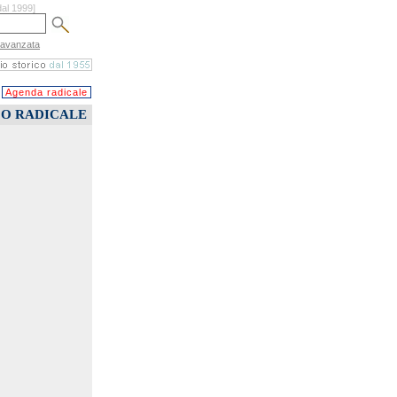
dal 1999]
 avanzata
Agenda radicale
CO RADICALE