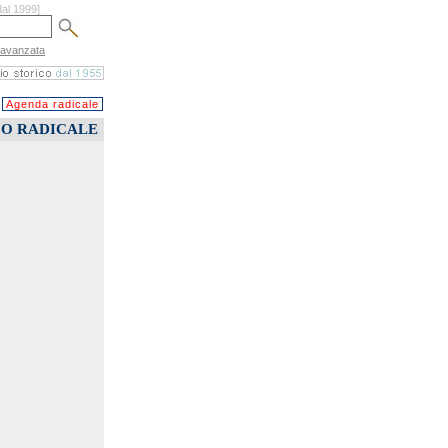
dal 1999]
 avanzata
Agenda radicale
CO RADICALE