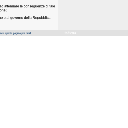
 ad attenuare le conseguenze di tale
ione;
one e al governo della Repubblica
indietro
nvia questa pagina per mail