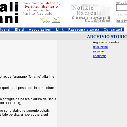
cerca
[
ricerca
rigenti
Eletti
Associazioni
Link
Rassegna stampa
Contattaci
ARCHIVIO STORI
Argomenti correlati:
risoluzione
azzorre
economia
rre, dell'uragano "Charlie" alla fine
quello dei pescatori, in particolare
flottiglia da pesca d'altura dell'isola
.500.000 ECU),
e sono stati direttamente colpiti,
tale perdita si ripercuoterà sul