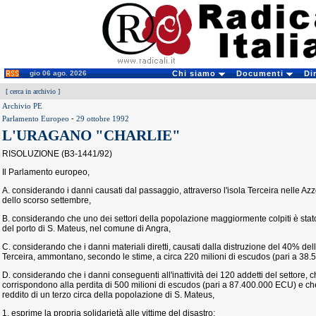
gio 06 ago. 2026
Chi siamo
Documenti
Di
[
cerca in archivio
]
Archivio PE
Parlamento Europeo
-
29 ottobre 1992
L'URAGANO "CHARLIE"
RISOLUZIONE (B3-1441/92)
Il Parlamento europeo,
A. considerando i danni causati dal passaggio, attraverso l'isola Terceira nelle Azzo
dello scorso settembre,
B. considerando che uno dei settori della popolazione maggiormente colpiti è stato 
del porto di S. Mateus, nel comune di Angra,
C. considerando che i danni materiali diretti, causati dalla distruzione del 40% della 
Terceira, ammontano, secondo le stime, a circa 220 milioni di escudos (pari a 38
D. considerando che i danni conseguenti all'inattività dei 120 addetti del settore, ch
corrispondono alla perdita di 500 milioni di escudos (pari a 87.400.000 ECU) e che 
reddito di un terzo circa della popolazione di S. Mateus,
1. esprime la propria solidarietà alle vittime del disastro;