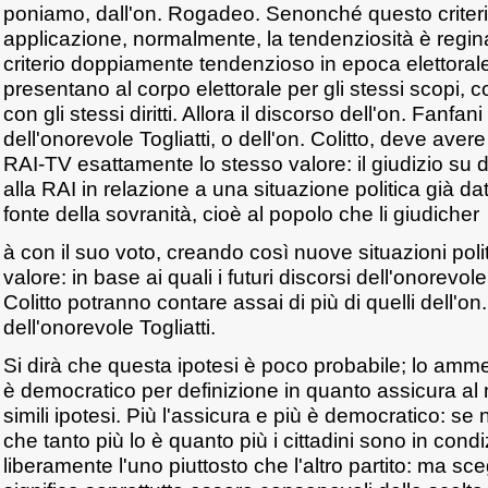
poniamo, dall'on. Rogadeo. Senonché questo criterio 
applicazione, normalmente, la tendenziosità è regina
criterio doppiamente tendenzioso in epoca elettorale,
presentano al corpo elettorale per gli stessi scopi, co
con gli stessi diritti. Allora il discorso dell'on. Fanfa
dell'onorevole Togliatti, o dell'on. Colitto, deve avere 
RAI-TV esattamente lo stesso valore: il giudizio su d
alla RAI in relazione a una situazione politica già da
fonte della sovranità, cioè al popolo che li giudicher
à con il suo voto, creando così nuove situazioni polit
valore: in base ai quali i futuri discorsi dell'onorevo
Colitto potranno contare assai di più di quelli dell'on
dell'onorevole Togliatti.
Si dirà che questa ipotesi è poco probabile; lo am
è democratico per definizione in quanto assicura al m
simili ipotesi. Più l'assicura e più è democratico: s
che tanto più lo è quanto più i cittadini sono in cond
liberamente l'uno piuttosto che l'altro partito: ma sc