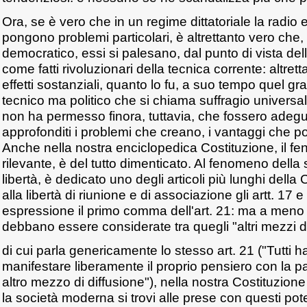
Ora, se è vero che in un regime dittatoriale la radio 
pongono problemi particolari, è altrettanto vero che,
democratico, essi si palesano, dal punto di vista del
come fatti rivoluzionari della tecnica corrente: altretta
effetti sostanziali, quanto lo fu, a suo tempo quel 
tecnico ma politico che si chiama suffragio universal
non ha permesso finora, tuttavia, che fossero adegu
approfonditi i problemi che creano, i vantaggi che 
Anche nella nostra enciclopedica Costituzione, il f
rilevante, è del tutto dimenticato. Al fenomeno della
libertà, è dedicato uno degli articoli più lunghi della
alla libertà di riunione e di associazione gli artt. 17 e 
espressione il primo comma dell'art. 21: ma a men
debbano essere considerate tra quegli "altri mezzi di
di cui parla genericamente lo stesso art. 21 ("Tutti ha
manifestare liberamente il proprio pensiero con la par
altro mezzo di diffusione"), nella nostra Costituzione 
la società moderna si trovi alle prese con questi pote