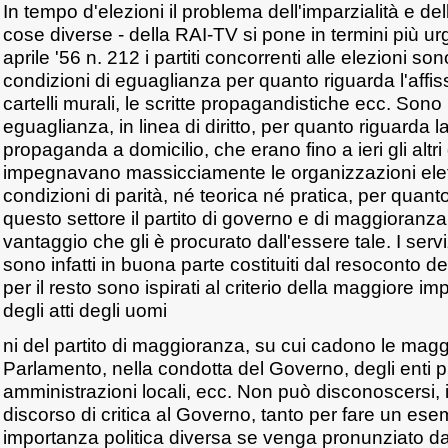
In tempo d'elezioni il problema dell'imparzialità e del
cose diverse - della RAI-TV si pone in termini più ur
aprile '56 n. 212 i partiti concorrenti alle elezioni sono
condizioni di eguaglianza per quanto riguarda l'affiss
cartelli murali, le scritte propagandistiche ecc. Sono 
eguaglianza, in linea di diritto, per quanto riguarda 
propaganda a domicilio, che erano fino a ieri gli altri 
impegnavano massicciamente le organizzazioni elet
condizioni di parità, né teorica né pratica, per quant
questo settore il partito di governo e di maggioranz
vantaggio che gli è procurato dall'essere tale. I servi
sono infatti in buona parte costituiti dal resoconto d
per il resto sono ispirati al criterio della maggiore i
degli atti degli uomi
ni del partito di maggioranza, su cui cadono le maggi
Parlamento, nella condotta del Governo, degli enti pu
amministrazioni locali, ecc. Non può disconoscersi, i
discorso di critica al Governo, tanto per fare un e
importanza politica diversa se venga pronunziato dal