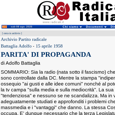
sab 08 ago. 2026
Chi siamo
Documenti
Di
[
cerca in archivio
]
Archivio Partito radicale
Battaglia Adolfo
-
15 aprile 1958
PARITA' DI PROPAGANDA
di Adolfo Battaglia
SOMMARIO: Sia la radio (nata sotto il fascismo) che
sono controllate dalla DC. Mentre la stampa "indip
ossequio "ai gusti e alle idee comuni" nonché al po
la tv campa "sulla media e sulla mediocrità". La sua
"tendenziosa" e nessuno se ne scandalizza. Ma in 
adeguatamente studiati e approfonditi i problemi ch
massmedia e i "vantaggi" che danno. La stessa Cos
occupa. E' dunque necessario che la terza Legislat