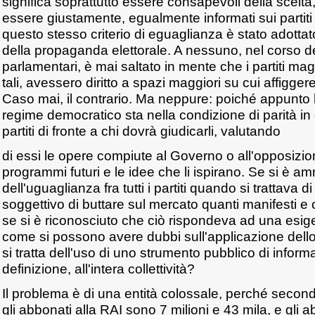
significa soprattutto essere consapevoli della scelta, 
essere giustamente, egualmente informati sui partiti 
questo stesso criterio di eguaglianza è stato adottato
della propaganda elettorale. A nessuno, nel corso de
parlamentari, è mai saltato in mente che i partiti mag
tali, avessero diritto a spazi maggiori su cui affiggere
Caso mai, il contrario. Ma neppure: poiché appunto 
regime democratico sta nella condizione di parità in 
partiti di fronte a chi dovrà giudicarli, valutando
di essi le opere compiute al Governo o all'opposizi
programmi futuri e le idee che li ispirano. Se si è amm
dell'uguaglianza fra tutti i partiti quando si trattava di l
soggettivo di buttare sul mercato quanti manifesti e 
se si è riconosciuto che ciò rispondeva ad una esi
come si possono avere dubbi sull'applicazione dello
si tratta dell'uso di uno strumento pubblico di inform
definizione, all'intera collettività?
Il problema è di una entità colossale, perché secondo
gli abbonati alla RAI sono 7 milioni e 43 mila, e gli 