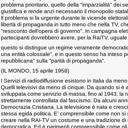
problema prioritario, quello della "imparzialità" dei ser
giustifica e rende anzi necessario il monopolio statal
Il problema si fa urgente durante le vicende elettorali
libertà di propaganda in tutto meno che nella TV, che
"resoconto dell'opera di governo". In campagna eletto
partecipanti dovrebbero avere, per la RaiTV, uguale
questo si distingue un regime veramente democratico
una entità colossale", e in questo senso ha inteso porl
repubblicana" sulla "parità di propaganda".
(IL MONDO, 15 aprile 1958)
I Servizi di radiodiffusione esistono in Italia da men
Quelli televisivi da meno di cinque. Da quando si è
sviluppata come servizio di massa, fino al 1943, la 
strettamente controllata dal fascismo. Da alcuni anni
Democrazia Cristiana. La televisione è nata e cresc
stessa egida politica. E' comprensibile come non si
creare nella RAI-TV un costume e una tradizione di
democratica. Ed è parimenti comprensibile come gli