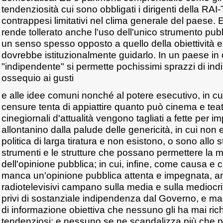
tendenziosità cui sono obbligati i dirigenti della RAI
contrappesi limitativi nel clima generale del paese. E'
rende tollerato anche l'uso dell'unico strumento pubb
un senso spesso opposto a quello della obiettività e 
dovrebbe istituzionalmente guidarlo. In un paese in 
"indipendente" si permette pochissimi sprazzi di in
ossequio ai gusti
e alle idee comuni nonché al potere esecutivo, in cui
censure tenta di appiattire quanto può cinema e teatr
cinegiornali d'attualità vengono tagliati a fette per i
allontanino dalla palude delle genericità, in cui non
politica di larga tiratura e non esistono, o sono allo s
strumenti e le strutture che possano permettere la mi
dell'opinione pubblica; in cui, infine, come causa e co
manca un'opinione pubblica attenta e impegnata, an
radiotelevisivi campano sulla media e sulla mediocr
privi di sostanziale indipendenza dal Governo, e ma
di informazione obiettiva che nessuno gli ha mai ric
tendenziosi: e nessuno se ne scandalizza più che 