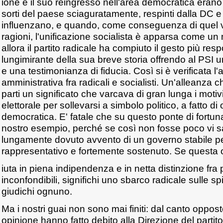
ione e il suo reingresso nell'area democratica erano
sorti del paese sciaguratamente, respinti dalla DC e 
influenzano, e quando, come conseguenza di quel v
ragioni, l'unificazione socialista è apparsa come un m
allora il partito radicale ha compiuto il gesto più res
lungimirante della sua breve storia offrendo al PSI u
e una testimonianza di fiducia. Così si è verificata l'
amministrativa fra radicali e socialisti. Un'alleanza 
parti un significato che varcava di gran lunga i motiv
elettorale per sollevarsi a simbolo politico, a fatto di
democratica. E' fatale che su questo ponte di fortuna
nostro esempio, perché se così non fosse poco vi 
lungamente dovuto avvento di un governo stabile 
rappresentativo e fortemente sostenuto. Se questa
iuta in piena indipendenza e in netta distinzione fra
inconfondibili, significhi uno sbarco radicale sulle sp
giudichi ognuno.
Ma i nostri guai non sono mai finiti: dal canto opposto
opinione hanno fatto debito alla Direzione del partito