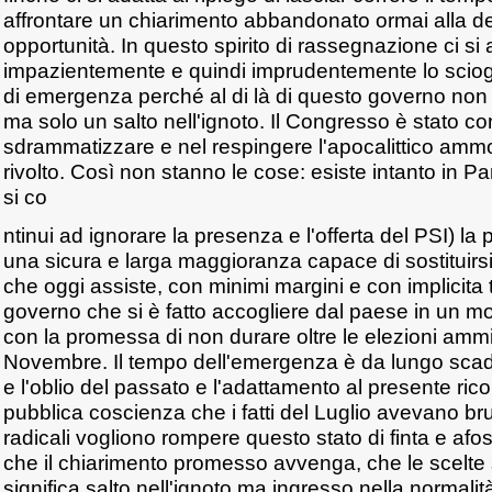
affrontare un chiarimento abbandonato ormai alla der
opportunità. In questo spirito di rassegnazione ci si 
impazientemente e quindi imprudentemente lo sciog
di emergenza perché al di là di questo governo non 
ma solo un salto nell'ignoto. Il Congresso è stato c
sdrammatizzare e nel respingere l'apocalittico amm
rivolto. Così non stanno le cose: esiste intanto in 
si co
ntinui ad ignorare la presenza e l'offerta del PSI) la p
una sicura e larga maggioranza capace di sostituirsi
che oggi assiste, con minimi margini e con implicita t
governo che si è fatto accogliere dal paese in un
con la promessa di non durare oltre le elezioni ammi
Novembre. Il tempo dell'emergenza è da lungo scad
e l'oblio del passato e l'adattamento al presente ric
pubblica coscienza che i fatti del Luglio avevano b
radicali vogliono rompere questo stato di finta e afos
che il chiarimento promesso avvenga, che le scelte s
significa salto nell'ignoto ma ingresso nella normali