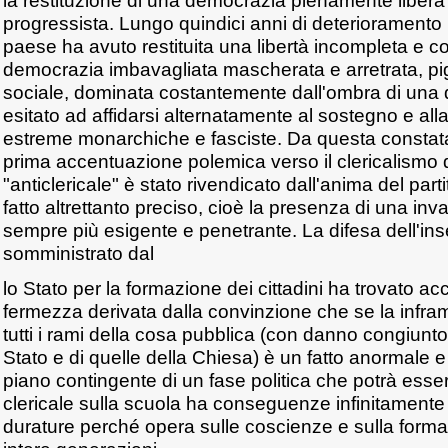
la restituzione di una democrazia pienamente libe
progressista. Lungo quindici anni di deterioramento po
paese ha avuto restituita una libertà incompleta e c
democrazia imbavagliata mascherata e arretrata, p
sociale, dominata costantemente dall'ombra di una
esitato ad affidarsi alternatamente al sostegno e alla
estreme monarchiche e fasciste. Da questa constata
prima accentuazione polemica verso il clericalismo d
"anticlericale" è stato rivendicato dall'anima del par
fatto altrettanto preciso, cioè la presenza di una inv
sempre più esigente e penetrante. La difesa dell'i
somministrato dal
lo Stato per la formazione dei cittadini ha trovato ac
fermezza derivata dalla convinzione che se la infra
tutti i rami della cosa pubblica (con danno congiunto 
Stato e di quelle della Chiesa) è un fatto anormale 
piano contingente di un fase politica che potrà esse
clericale sulla scuola ha conseguenze infinitamente
durature perché opera sulle coscienze e sulla formaz