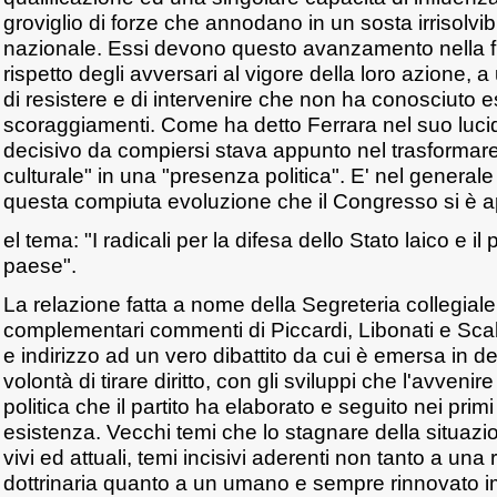
groviglio di forze che annodano in un sosta irrisolvibi
nazionale. Essi devono questo avanzamento nella fi
rispetto degli avversari al vigore della loro azione, a
di resistere e di intervenire che non ha conosciuto e
scoraggiamenti. Come ha detto Ferrara nel suo lucid
decisivo da compiersi stava appunto nel trasforma
culturale" in una "presenza politica". E' nel general
questa compiuta evoluzione che il Congresso si è a
el tema: "I radicali per la difesa dello Stato laico e i
paese".
La relazione fatta a nome della Segreteria collegiale 
complementari commenti di Piccardi, Libonati e Scal
e indirizzo ad un vero dibattito da cui è emersa in de
volontà di tirare diritto, con gli sviluppi che l'avvenir
politica che il partito ha elaborato e seguito nei prim
esistenza. Vecchi temi che lo stagnare della situazi
vivi ed attuali, temi incisivi aderenti non tanto a una 
dottrinaria quanto a un umano e sempre rinnovato i