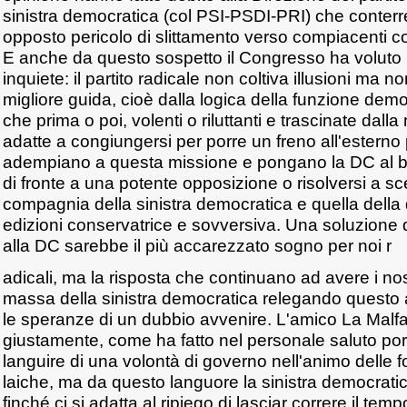
sinistra democratica (col PSI-PSDI-PRI) che conterr
opposto pericolo di slittamento verso compiacenti c
E anche da questo sospetto il Congresso ha voluto 
inquiete: il partito radicale non coltiva illusioni ma n
migliore guida, cioè dalla logica della funzione dem
che prima o poi, volenti o riluttanti e trascinate dalla
adatte a congiungersi per porre un freno all'esterno
adempiano a questa missione e pongano la DC al bivi
di fronte a una potente opposizione o risolversi a sce
compagnia della sinistra democratica e quella della
edizioni conservatrice e sovversiva. Una soluzione di
alla DC sarebbe il più accarezzato sogno per noi r
adicali, ma la risposta che continuano ad avere i nost
massa della sinistra democratica relegando questo 
le speranze di un dubbio avvenire. L'amico La Malf
giustamente, come ha fatto nel personale saluto port
languire di una volontà di governo nell'animo delle 
laiche, ma da questo languore la sinistra democratic
finché ci si adatta al ripiego di lasciar correre il te