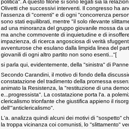
politica". A questo filone si sono legati sia la relazion
Olivetti che successivi interventi. Il congresso ha 
l'assenza di "correnti" e di ogni "concorrenza perso
sono stati equilibrati, mentre "il solo rilevante slittam
ad una minoranza del gruppo giovanile mossa da un
ma anche commovente di inquietudine e di insoffer
impazienza, di ricerca angosciosa di verità sfuggenti
avventurose che esulano dalla limpida linea del parti
giovanili di ogni altro partito non sono esenti..."[
si parla qui, evidentemente, della "sinistra" di Pannel
Secondo Carandini, il motivo di fondo della discussi
constatazione del tradimento della promessa essen
animato la Resistenza, la "restituzione di una democ
e...progressista". La costatazione porta l'a. a polemi
clericalismo trionfante che giustifica appieno il risor
dell'"anticlericalismo".
L'a. analizza quindi alcuni dei motivi di "sospetto" ch
la troppa vicinanza coi comunisti, lo "slittamento" ve