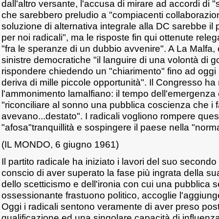
dall'altro versante, l'accusa di mirare ad accordi di 
che sarebbero preludio a "compiacenti collaborazio
soluzione di alternativa integrale alla DC sarebbe i
per noi radicali", ma le risposte fin qui ottenute re
"fra le speranze di un dubbio avvenire". A La Malfa,
sinistre democratiche "il languire di una volontà di 
rispondere chiedendo un "chiarimento" fino ad oggi
deriva di mille piccole opportunità". Il Congresso ha
l'ammonimento lamalfiano: il tempo dell'emergenza 
"riconciliare al sonno una pubblica coscienza che i fat
avevano...destato". I radicali vogliono rompere quest
"afosa"tranquillità e sospingere il paese nella "norm
(IL MONDO, 6 giugno 1961)
Il partito radicale ha iniziato i lavori del suo seco
conscio di aver superato la fase più ingrata della s
dello scetticismo e dell'ironia con cui una pubblica se
ossessionante frastuono politico, accoglie l'aggiun
Oggi i radicali sentono veramente di aver preso pos
qualificazione ed una singolare capacità di influenza