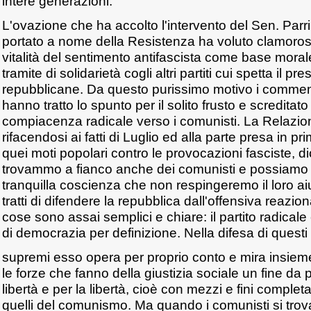
intere generazioni.
L'ovazione che ha accolto l'intervento del Sen. Parri
portato a nome della Resistenza ha voluto clamoros
vitalità del sentimento antifascista come base moral
tramite di solidarietà cogli altri partiti cui spetta il pre
repubblicane. Da questo purissimo motivo i comment
hanno tratto lo spunto per il solito frusto e screditat
compiacenza radicale verso i comunisti. La Relazion
rifacendosi ai fatti di Luglio ed alla parte presa in pri
quei moti popolari contro le provocazioni fasciste, dice
trovammo a fianco anche dei comunisti e possiamo 
tranquilla coscienza che non respingeremo il loro aiu
tratti di difendere la repubblica dall'offensiva reazion
cose sono assai semplici e chiare: il partito radicale è
di democrazia per definizione. Nella difesa di questi
supremi esso opera per proprio conto e mira insieme
le forze che fanno della giustizia sociale un fine da
libertà e per la libertà, cioè con mezzi e fini comple
quelli del comunismo. Ma quando i comunisti si trov