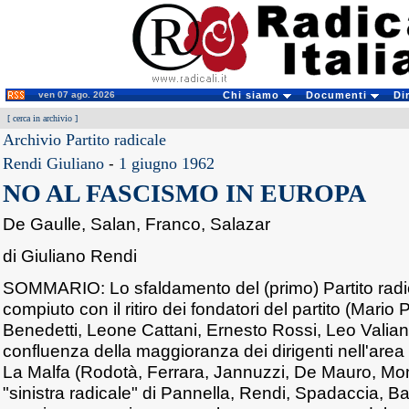
ven 07 ago. 2026
Chi siamo
Documenti
Di
[
cerca in archivio
]
Archivio Partito radicale
Rendi Giuliano
-
1 giugno 1962
NO AL FASCISMO IN EUROPA
De Gaulle, Salan, Franco, Salazar
di Giuliano Rendi
SOMMARIO: Lo sfaldamento del (primo) Partito radic
compiuto con il ritiro dei fondatori del partito (Mario
Benedetti, Leone Cattani, Ernesto Rossi, Leo Valian
confluenza della maggioranza dei dirigenti nell'area s
La Malfa (Rodotà, Ferrara, Jannuzzi, De Mauro, Momb
"sinistra radicale" di Pannella, Rendi, Spadaccia, Ba