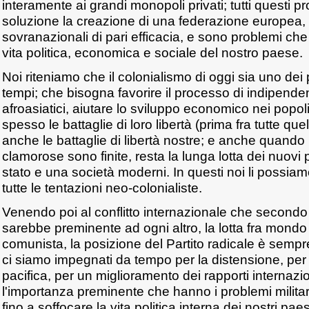
interamente ai grandi monopoli privati; tutti questi p
soluzione la creazione di una federazione europea, o 
sovranazionali di pari efficacia, e sono problemi che
vita politica, economica e sociale del nostro paese.
Noi riteniamo che il colonialismo di oggi sia uno dei p
tempi; che bisogna favorire il processo di indipende
afroasiatici, aiutare lo sviluppo economico nei popoli
spesso le battaglie di loro libertà (prima fra tutte que
anche le battaglie di libertà nostre; e anche quando l
clamorose sono finite, resta la lunga lotta dei nuovi
stato e una società moderni. In questi noi li possia
tutte le tentazioni neo-colonialiste.
Venendo poi al conflitto internazionale che secondo i
sarebbe preminente ad ogni altro, la lotta fra mond
comunista, la posizione del Partito radicale è sempre 
ci siamo impegnati da tempo per la distensione, per
pacifica, per un miglioramento dei rapporti internazi
l'importanza preminente che hanno i problemi militari
fino a soffocare la vita politica interna dei nostri paes