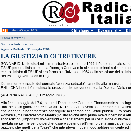
dom 09 ago. 2026
Chi siamo
Documenti
Di
[
cerca in archivio
]
Archivio Partito radicale
Agenzia Radicale
-
31 maggio 1966
LA GIUSTIZIA D'OLTRETEVERE
SOMMARIO: Nelle elezioni amministrative del giugno 1966 il Partito radicale stipul
PSIUP per una lista comune a Roma, a Genova e in altri centri minori sulla base 
centro sinistra (il PSIUP si era formato all'inizio del 1964 dalla scissione della sinis
del Psi nel governo con la Dc).
Dal numero elettorale del giornale "agenzia radicale", l'appello alla magistratura, in
ENI e ONMI, perché respinga le pressioni che provengono dalla Dc e dal Vaticano
(AGENZIA RADICALE, 31 maggio 1966)
Alla fine di maggio del '64, mentre il Procuratore Generale Giannantonio si accinge
una inchiesta giudiziaria relativa all'ENI, Paolo VI riceveva solennemente in Vatica
esaltandone le benemerenze conseguite nel campo degli affari pubblici. Era prob
Pontefice, ma l'Arcivescovo Montini; lo stesso che anni prima aveva ricercato e o
sottoscrizioni, importanti sovvenzioni e finanziamenti per la costruzione di nuove 
ripetutamente intervenuto perché fossero sostenuti all'interno della sinistra democri
piuttosto che quelli della "base"; che intendeva in quel modo saldare un conto ed 