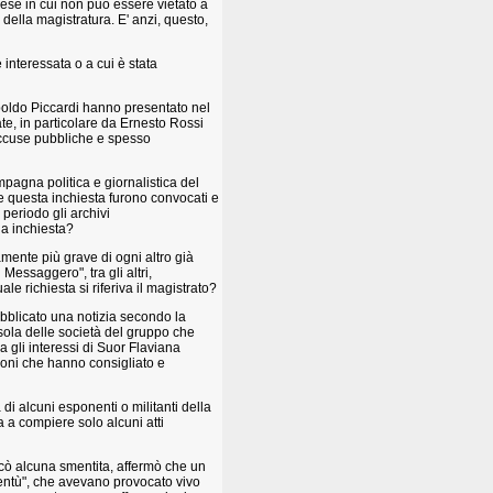
ese in cui non può essere vietato a
o della magistratura. E' anzi, questo,
interessata o a cui è stata
opoldo Piccardi hanno presentato nel
e, in particolare da Ernesto Rossi
 accuse pubbliche e spesso
pagna politica e giornalistica del
nte questa inchiesta furono convocati e
 periodo gli archivi
la inchiesta?
mente più grave di ogni altro già
Messaggero", tra gli altri,
le richiesta si riferiva il magistrato?
bblicato una notizia secondo la
 sola delle società del gruppo che
a gli interessi di Suor Flaviana
gioni che hanno consigliato e
di alcuni esponenti o militanti della
a a compiere solo alcuni atti
ocò alcuna smentita, affermò che un
oventù", che avevano provocato vivo