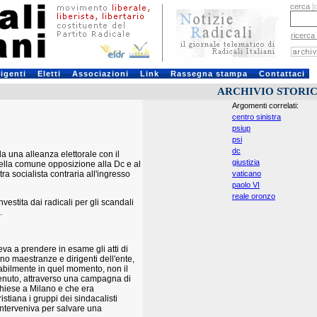
cerca
[
ricerca
rigenti
Eletti
Associazioni
Link
Rassegna stampa
Contattaci
ARCHIVIO STORI
Argomenti correlati:
centro sinistra
psiup
psi
dc
a una alleanza elettorale con il
giustizia
della comune opposizione alla Dc e al
tra socialista contraria all'ingresso
vaticano
paolo VI
reale oronzo
vestita dai radicali per gli scandali
.
va a prendere in esame gli atti di
no maestranze e dirigenti dell'ente,
abilmente in quel momento, non il
ttenuto, attraverso una campagna di
chiese a Milano e che era
stiana i gruppi dei sindacalisti
interveniva per salvare una