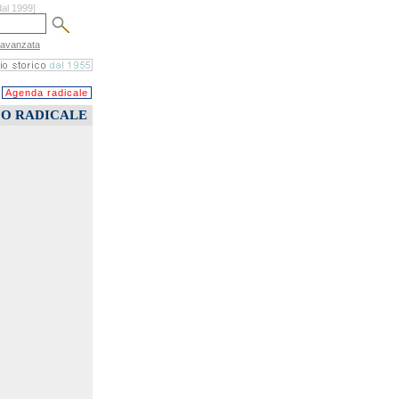
dal 1999]
 avanzata
Agenda radicale
CO RADICALE