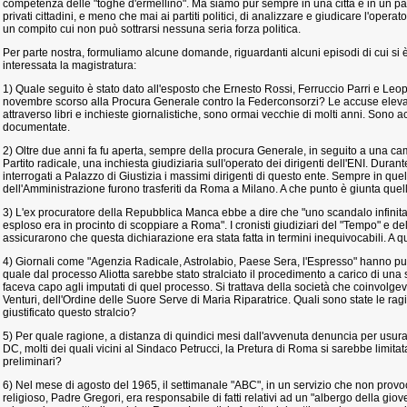
competenza delle "toghe d'ermellino". Ma siamo pur sempre in una città e in un pa
privati cittadini, e meno che mai ai partiti politici, di analizzare e giudicare l'operat
un compito cui non può sottrarsi nessuna seria forza politica.
Per parte nostra, formuliamo alcune domande, riguardanti alcuni episodi di cui si è 
interessata la magistratura:
1) Quale seguito è stato dato all'esposto che Ernesto Rossi, Ferruccio Parri e Le
novembre scorso alla Procura Generale contro la Federconsorzi? Le accuse elevat
attraverso libri e inchieste giornalistiche, sono ormai vecchie di molti anni. Sono
documentate.
2) Oltre due anni fa fu aperta, sempre della procura Generale, in seguito a una cam
Partito radicale, una inchiesta giudiziaria sull'operato dei dirigenti dell'ENI. Dura
interrogati a Palazzo di Giustizia i massimi dirigenti di questo ente. Sempre in quel
dell'Amministrazione furono trasferiti da Roma a Milano. A che punto è giunta quel
3) L'ex procuratore della Repubblica Manca ebbe a dire che "uno scandalo infinita
esploso era in procinto di scoppiare a Roma". I cronisti giudiziari del "Tempo" e del 
assicurarono che questa dichiarazione era stata fatta in termini inequivocabili. A qua
4) Giornali come "Agenzia Radicale, Astrolabio, Paese Sera, l'Espresso" hanno pu
quale dal processo Aliotta sarebbe stato stralciato il procedimento a carico di una
faceva capo agli imputati di quel processo. Si trattava della società che coinvolgev
Venturi, dell'Ordine delle Suore Serve di Maria Riparatrice. Quali sono state le ra
giustificato questo stralcio?
5) Per quale ragione, a distanza di quindici mesi dall'avvenuta denuncia per usura 
DC, molti dei quali vicini al Sindaco Petrucci, la Pretura di Roma si sarebbe limitat
preliminari?
6) Nel mese di agosto del 1965, il settimanale "ABC", in un servizio che non prov
religioso, Padre Gregori, era responsabile di fatti relativi ad un "albergo della gi