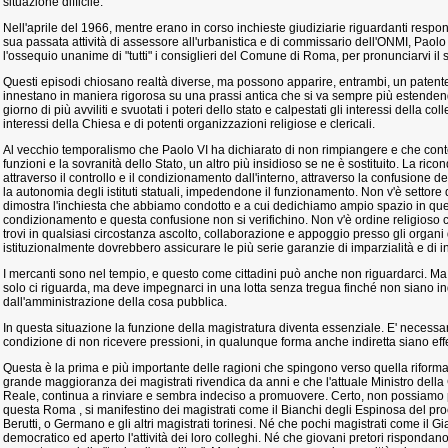
situazione difficile.
Nell'aprile del 1966, mentre erano in corso inchieste giudiziarie riguardanti respon
sua passata attività di assessore all'urbanistica e di commissario dell'ONMI, Paolo 
l'ossequio unanime di "tutti" i consiglieri del Comune di Roma, per pronunciarvi il
Questi episodi chiosano realtà diverse, ma possono apparire, entrambi, un patente t
innestano in maniera rigorosa su una prassi antica che si va sempre più estenden
giorno di più avviliti e svuotati i poteri dello stato e calpestati gli interessi della coll
interessi della Chiesa e di potenti organizzazioni religiose e clericali.
Al vecchio temporalismo che Paolo VI ha dichiarato di non rimpiangere e che conte
funzioni e la sovranità dello Stato, un altro più insidioso se ne è sostituito. La ricon
attraverso il controllo e il condizionamento dall'interno, attraverso la confusione de
la autonomia degli istituti statuali, impedendone il funzionamento. Non v'è settore
dimostra l'inchiesta che abbiamo condotto e a cui dedichiamo ampio spazio in que
condizionamento e questa confusione non si verifichino. Non v'è ordine religioso c
trovi in qualsiasi circostanza ascolto, collaborazione e appoggio presso gli organi 
istituzionalmente dovrebbero assicurare le più serie garanzie di imparzialità e di
I mercanti sono nel tempio, e questo come cittadini può anche non riguardarci. Ma i
solo ci riguarda, ma deve impegnarci in una lotta senza tregua finché non siano indiv
dall'amministrazione della cosa pubblica.
In questa situazione la funzione della magistratura diventa essenziale. E' necessar
condizione di non ricevere pressioni, in qualunque forma anche indiretta siano effe
Questa è la prima e più importante delle ragioni che spingono verso quella riforma 
grande maggioranza dei magistrati rivendica da anni e che l'attuale Ministro della 
Reale, continua a rinviare e sembra indeciso a promuovere. Certo, non possiamo
questa Roma , si manifestino dei magistrati come il Bianchi degli Espinosa del pr
Berutti, o Germano e gli altri magistrati torinesi. Né che pochi magistrati come il G
democratico ed aperto l'attività dei loro colleghi. Né che giovani pretori rispondano