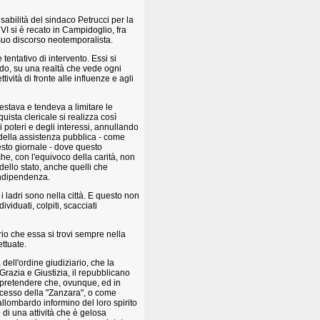
sabilità del sindaco Petrucci per la
VI si è recato in Campidoglio, fra
 suo discorso neotemporalista.
entativo di intervento. Essi si
do, su una realtà che vede ogni
ettività di fronte alle influenze e agli
stava e tendeva a limitare le
quista clericale si realizza così
i poteri e degli interessi, annullando
 della assistenza pubblica - come
sto giornale - dove questo
he, con l'equivoco della carità, non
dello stato, anche quelli che
 indipendenza.
 ladri sono nella città. E questo non
iduati, colpiti, scacciati
io che essa si trovi sempre nella
ttuate.
dell'ordine giudiziario, che la
Grazia e Giustizia, il repubblicano
 pretendere che, ovunque, ed in
ocesso della "Zanzara", o come
iallombardo informino del loro spirito
 di una attività che è gelosa