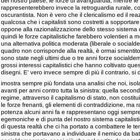
del nostro paese, le forze di avanguardia, mentre l
rappresenterebbero invece la retroguardia rurale, c
oscurantista. Non è vero che il clericalismo ed il rea
qualcosa che i capitalisti sono costretti a sopportar
oppone alla razionalizzazione dello stesso sistema ca
quindi le forze capitalistiche farebbero volentieri a
una alternativa politica moderata (liberale o sociald
quadro non corrisponde alla realtà, è ormai smentito 
sono state negli ultimi due o tre anni forze sociald
grossi interessi capitalistici che hanno coltivato que
disegni. E' vero invece sempre di più il contrario, si 
imostra sempre più fondata una analisi che noi, isol
avanti per anni contro tutta la sinistra: quella second
regime, attraverso il capitalismo di stato, non costit
le forze frenanti, gli elementi di contraddizione, ma
potenza alcuni anni fa e rappresentano oggi sempre 
egemoniche e di punta del nostro sistema capitalist
di questa realtà che ci ha portato a combattere le te
sinistra che portavano a individuare il nemico da bat