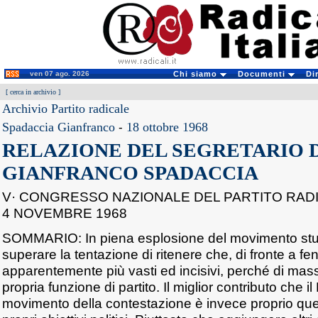
ven 07 ago. 2026
Chi siamo
Documenti
Di
[
cerca in archivio
]
Archivio Partito radicale
Spadaccia Gianfranco
-
18 ottobre 1968
RELAZIONE DEL SEGRETARIO 
GIANFRANCO SPADACCIA
V· CONGRESSO NAZIONALE DEL PARTITO RADIC
4 NOVEMBRE 1968
SOMMARIO: In piena esplosione del movimento stud
superare la tentazione di ritenere che, di fronte a f
apparentemente più vasti ed incisivi, perché di mass
propria funzione di partito. Il miglior contributo che i
movimento della contestazione è invece proprio quell