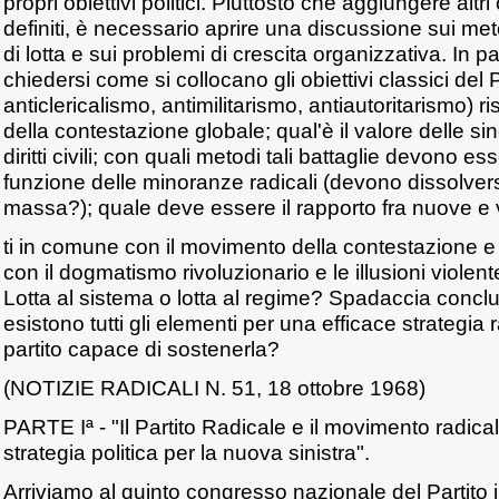
propri obiettivi politici. Piuttosto che aggiungere altri 
definiti, è necessario aprire una discussione sui met
di lotta e sui problemi di crescita organizzativa. In p
chiedersi come si collocano gli obiettivi classici del 
anticlericalismo, antimilitarismo, antiautoritarismo) 
della contestazione globale; qual'è il valore delle sin
diritti civili; con quali metodi tali battaglie devono e
funzione delle minoranze radicali (devono dissolversi
massa?); quale deve essere il rapporto fra nuove e v
ti in comune con il movimento della contestazione e
con il dogmatismo rivoluzionario e le illusioni violent
Lotta al sistema o lotta al regime? Spadaccia conc
esistono tutti gli elementi per una efficace strategia
partito capace di sostenerla?
(NOTIZIE RADICALI N. 51, 18 ottobre 1968)
PARTE Iª - "Il Partito Radicale e il movimento radic
strategia politica per la nuova sinistra".
Arriviamo al quinto congresso nazionale del Partito 