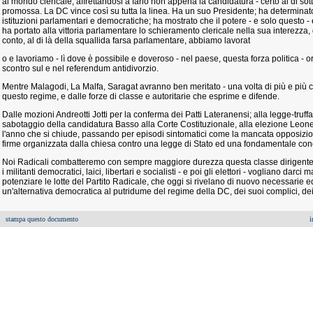
al mondo clericale, affrettandosi a farlo non appena la candidatura - certo al di sott
promossa. La DC vince così su tutta la linea. Ha un suo Presidente; ha determinat
istituzioni parlamentari e democratiche; ha mostrato che il potere - e solo questo -
ha portato alla vittoria parlamentare lo schieramento clericale nella sua interezza
conto, al di là della squallida farsa parlamentare, abbiamo lavorat
o e lavoriamo - lì dove è possibile e doveroso - nel paese, questa forza politica 
scontro sul e nel referendum antidivorzio.
Mentre Malagodi, La Malfa, Saragat avranno ben meritato - una volta di più e più ch
questo regime, e dalle forze di classe e autoritarie che esprime e difende.
Dalle mozioni Andreotti Jotti per la conferma dei Patti Lateranensi; alla legge-truff
sabotaggio della candidatura Basso alla Corte Costituzionale, alla elezione Leone
l'anno che si chiude, passando per episodi sintomatici come la mancata opposizio
firme organizzata dalla chiesa contro una legge di Stato ed una fondamentale conq
Noi Radicali combatteremo con sempre maggiore durezza questa classe dirigente 
i militanti democratici, laici, libertari e socialisti - e poi gli elettori - vogliano dar
potenziare le lotte del Partito Radicale, che oggi si rivelano di nuovo necessarie 
un'alternativa democratica al putridume del regime della DC, dei suoi complici, dei 
stampa questo documento
i