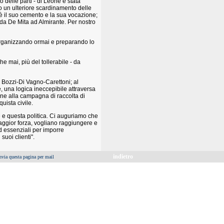
o delle parti - di Leone è stata
o un ulteriore scardinamento delle
 è il suo cemento e la sua vocazione;
, da De Mita ad Almirante. Per nostro
- organizzando ormai e preparando lo
e mai, più del tollerabile - da
a Bozzi-Di Vagno-Carettoni; al
, una logica ineccepibile attraversa
ne alla campagna di raccolta di
uista civile.
e questa politica. Ci auguriamo che
ci maggior forza, vogliano raggiungere e
ed essenziali per imporre
suoi clienti".
indietro
nvia questa pagina per mail