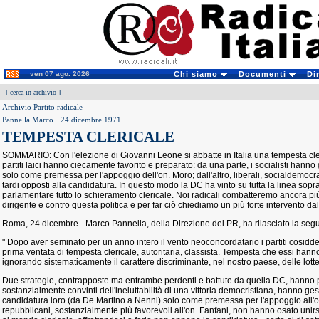
ven 07 ago. 2026
Chi siamo
Documenti
Di
[
cerca in archivio
]
Archivio Partito radicale
Pannella Marco
-
24 dicembre 1971
TEMPESTA CLERICALE
SOMMARIO: Con l'elezione di Giovanni Leone si abbatte in Italia una tempesta cleric
partiti laici hanno ciecamente favorito e preparato: da una parte, i socialisti hann
solo come premessa per l'appoggio dell'on. Moro; dall'altro, liberali, socialdemocra
tardi opposti alla candidatura. In questo modo la DC ha vinto su tutta la linea soprat
parlamentare tutto lo schieramento clericale. Noi radicali combatteremo ancora p
dirigente e contro questa politica e per far ciò chiediamo un più forte intervento da
Roma, 24 dicembre - Marco Pannella, della Direzione del PR, ha rilasciato la seg
" Dopo aver seminato per un anno intero il vento neoconcordatario i partiti cosidde
prima ventata di tempesta clericale, autoritaria, classista. Tempesta che essi hann
ignorando sistematicamente il carattere discriminante, nel nostro paese, delle lotte anti
Due strategie, contrapposte ma entrambe perdenti e battute da quella DC, hanno port
sostanzialmente convinti dell'ineluttabilità di una vittoria democristiana, hanno ges
candidatura loro (da De Martino a Nenni) solo come premessa per l'appoggio all'on
repubblicani, sostanzialmente più favorevoli all'on. Fanfani, non hanno osato unirs