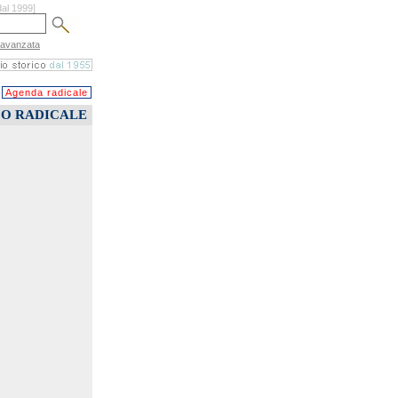
dal 1999]
 avanzata
Agenda radicale
CO RADICALE