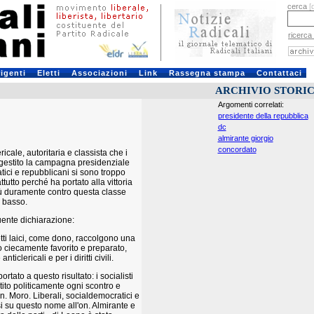
cerca
[
ricerca
rigenti
Eletti
Associazioni
Link
Rassegna stampa
Contattaci
ARCHIVIO STORI
Argomenti correlati:
presidente della repubblica
dc
almirante giorgio
concordato
ale, autoritaria e classista che i
o gestito la campagna presidenziale
tici e repubblicani si sono troppo
tutto perché ha portato alla vittoria
iù duramente contro questa classe
l basso.
uente dichiarazione:
tti laici, come dono, raccolgono una
o ciecamente favorito e preparato,
clericali e per i diritti civili.
ato a questo risultato: i socialisti
tito politicamente ogni scontro e
. Moro. Liberali, socialdemocratici e
i su questo nome all'on. Almirante e