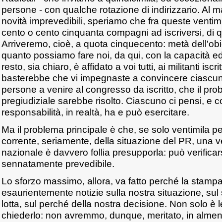
persone - con qualche rotazione di indirizzario. Al
novità imprevedibili, speriamo che fra queste venti
cento o cento cinquanta compagni ad iscriversi, di q
Arriveremo, cioè, a quota cinquecento: metà dell'obi
quanto possiamo fare noi, da qui, con la capacità ed
resto, sia chiaro, è affidato a voi tutti, ai militanti iscr
basterebbe che vi impegnaste a convincere ciascuno
persone a venire al congresso da iscritto, che il pro
pregiudiziale sarebbe risolto. Ciascuno ci pensi, e 
responsabilità, in realtà, ha e può esercitare.
Ma il problema principale è che, se solo ventimila 
corrente, seriamente, della situazione del PR, una ve
nazionale è davvero follia presupporla: può verifica
sennatamente prevedibile.
Lo sforzo massimo, allora, va fatto perché la stampa
esaurientemente notizie sulla nostra situazione, sul s
lotta, sul perché della nostra decisione. Non solo è
chiederlo: non avremmo, dunque, meritato, in almeno 