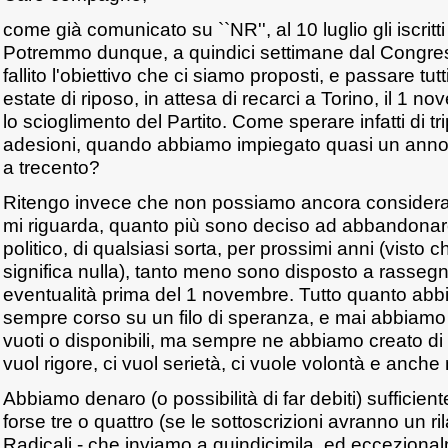
come già comunicato su ``NR'', al 10 luglio gli iscritti
Potremmo dunque, a quindici settimane dal Congres
fallito l'obiettivo che ci siamo proposti, e passare tu
estate di riposo, in attesa di recarci a Torino, il 1 n
lo scioglimento del Partito. Come sperare infatti di tr
adesioni, quando abbiamo impiegato quasi un anno
a trecento?
Ritengo invece che non possiamo ancora considerarc
mi riguarda, quanto più sono deciso ad abbandona
politico, di qualsiasi sorta, per prossimi anni (visto 
significa nulla), tanto meno sono disposto a rasseg
eventualità prima del 1 novembre. Tutto quanto abb
sempre corso su un filo di speranza, e mai abbiamo 
vuoti o disponibili, ma sempre ne abbiamo creato di 
vuol rigore, ci vuol serietà, ci vuole volontà e anche 
Abbiamo denaro (o possibilità di far debiti) sufficient
forse tre o quattro (se le sottoscrizioni avranno un ril
Radicali - che inviamo a quindicimila, ed ecceziona