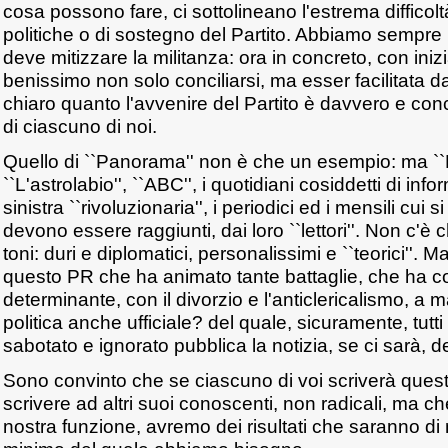
cosa possono fare, ci sottolineano l'estrema difficoltà
politiche o di sostegno del Partito. Abbiamo sempre 
deve mitizzare la militanza: ora in concreto, con iniz
benissimo non solo conciliarsi, ma esser facilitata dal
chiaro quanto l'avvenire del Partito è davvero e co
di ciascuno di noi.
Quello di ``Panorama'' non è che un esempio: ma ``
``L'astrolabio'', ``ABC'', i quotidiani cosiddetti di info
sinistra ``rivoluzionaria'', i periodici ed i mensili cui si
devono essere raggiunti, dai loro ``lettori''. Non c'è c
toni: duri e diplomatici, personalissimi e ``teorici''. 
questo PR che ha animato tante battaglie, che ha 
determinante, con il divorzio e l'anticlericalismo, a m
politica anche ufficiale? del quale, sicuramente, tutti
sabotato e ignorato pubblica la notizia, se ci sarà, d
Sono convinto che se ciascuno di voi scriverà queste
scrivere ad altri suoi conoscenti, non radicali, ma ch
nostra funzione, avremo dei risultati che saranno di 