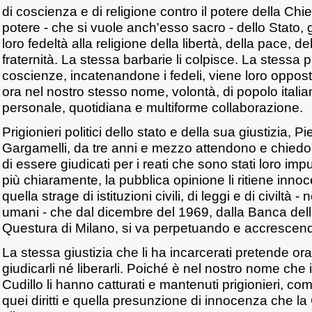
di coscienza e di religione contro il potere della Chie
potere - che si vuole anch'esso sacro - dello Stato, g
loro fedeltà alla religione della libertà, della pace, del
fraternità. La stessa barbarie li colpisce. La stessa 
coscienze, incatenandone i fedeli, viene loro oppo
ora nel nostro stesso nome, volontà, di popolo italia
personale, quotidiana e multiforme collaborazione.
Prigionieri politici dello stato e della sua giustizia, 
Gargamelli, da tre anni e mezzo attendono e chiedon
di essere giudicati per i reati che sono stati loro imp
più chiaramente, la pubblica opinione li ritiene innoc
quella strage di istituzioni civili, di leggi e di civiltà
umani - che dal dicembre del 1969, dalla Banca dell'
Questura di Milano, si va perpetuando e accrescen
La stessa giustizia che li ha incarcerati pretende or
giudicarli né liberarli. Poiché è nel nostro nome che 
Cudillo li hanno catturati e mantenuti prigionieri, co
quei diritti e quella presunzione di innocenza che la C