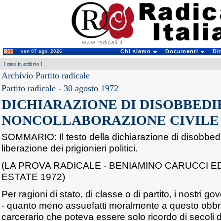
ven 07 ago. 2026
Chi siamo
Documenti
Di
[
cerca in archivio
]
Archivio Partito radicale
Partito radicale
-
30 agosto 1972
DICHIARAZIONE DI DISOBBEDI
NONCOLLABORAZIONE CIVILE
SOMMARIO: Il testo della dichiarazione di disobbedi
liberazione dei prigionieri politici.
(LA PROVA RADICALE - BENIAMINO CARUCCI EDI
ESTATE 1972)
Per ragioni di stato, di classe o di partito, i nostri 
- quanto meno assuefatti moralmente a questo obbro
carcerario che poteva essere solo ricordo di secoli d