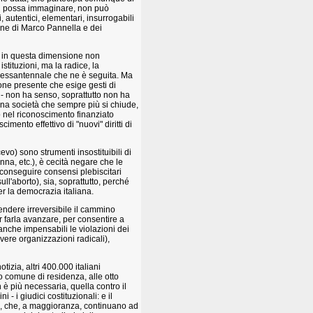
 si possa immaginare, non può
 autentici, elementari, insurrogabili
ione di Marco Pannella e dei
e in questa dimensione non
stituzioni, ma la radice, la
si sessantennale che ne è seguita. Ma
zione presente che esige gesti di
o - non ha senso, soprattutto non ha
una società che sempre più si chiude,
o nel riconoscimento finanziato
cimento effettivo di "nuovi" diritti di
cevo) sono strumenti insostituibili di
nna, etc.), è cecità negare che le
conseguire consensi plebiscitari
l'aborto), sia, soprattutto, perché
r la democrazia italiana.
rendere irreversibile il cammino
er farla avanzare, per consentire a
 anche impensabili le violazioni dei
overe organizzazioni radicali),
izia, altri 400.000 italiani
ro comune di residenza, alle otto
è più necessaria, quella contro il
- i giudici costituzionali: e il
iti, che, a maggioranza, continuano ad