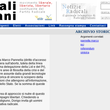
cerca
[
ricerca
rigenti
Eletti
Associazioni
Link
Rassegna stampa
Contattaci
ARCHIVIO STORI
Argomenti correlati:
pannella marco
pci
referendum
sinistra
a Marco Pannella (diritto d'accesso
era sull'aborto, tutela della linea
na delegazione della Lid e del Pr),
 aree di filosofia della crisi e del
re assunte dalla grandi tecnologie
torica di vincere lo sciopero della
tioni che attengono all'informazione,
ità dello Stato. Se la somma di queste
rea di approccio si nutre di questo
mpagni libertari. Chiedendo a
 digiuno, Dorigo invita gli uomini
iativa radicale.