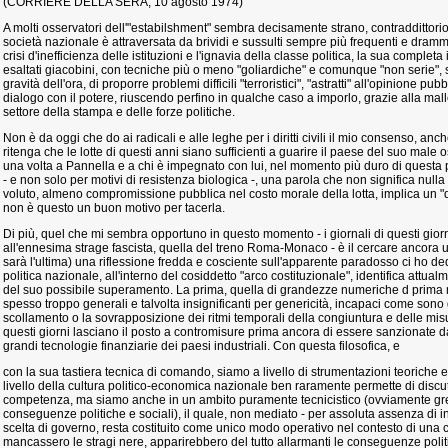
(CORRIERE DELLA SERA, 10 agosto 1974)
A molti osservatori dell'"estabilshment" sembra decisamente strano, contraddittori
società nazionale è attraversata da brividi e sussulti sempre più frequenti e dramma
crisi d'inefficienza delle istituzioni e l'ignavia della classe politica, la sua compl
esaltati giacobini, con tecniche più o meno "goliardiche" e comunque "non serie", s
gravità dell'ora, di proporre problemi difficili "terroristici", "astratti" all'opinione pu
dialogo con il potere, riuscendo perfino in qualche caso a imporlo, grazie alla mall
settore della stampa e delle forze politiche.
Non è da oggi che do ai radicali e alle leghe per i diritti civili il mio consenso, an
ritenga che le lotte di questi anni siano sufficienti a guarire il paese del suo mal
una volta a Pannella e a chi è impegnato con lui, nel momento più duro di questa 
- e non solo per motivi di resistenza biologica -, una parola che non significa nul
voluto, almeno compromissione pubblica nel costo morale della lotta, implica un
non è questo un buon motivo per tacerla.
Di più, quel che mi sembra opportuno in questo momento - i giornali di questi gio
all'ennesima strage fascista, quella del treno Roma-Monaco - è il cercare ancora u
sarà l'ultima) una riflessione fredda e cosciente sull'apparente paradosso ci ho de
politica nazionale, all'interno del cosiddetto "arco costituzionale", identifica attualme
del suo possibile superamento. La prima, quella di grandezze numeriche d prima 
spesso troppo generali e talvolta insignificanti per genericità, incapaci come sono d
scollamento o la sovrapposizione dei ritmi temporali della congiuntura e delle mis
questi giorni lasciano il posto a contromisure prima ancora di essere sanzionate d
grandi tecnologie finanziarie dei paesi industriali. Con questa filosofica, e
con la sua tastiera tecnica di comando, siamo a livello di strumentazioni teoriche e 
livello della cultura politico-economica nazionale ben raramente permette di discut
competenza, ma siamo anche in un ambito puramente tecnicistico (ovviamente gre
conseguenze politiche e sociali), il quale, non mediato - per assoluta assenza di int
scelta di governo, resta costituito come unico modo operativo nel contesto di una c
mancassero le stragi nere, apparirebbero del tutto allarmanti le conseguenze polit