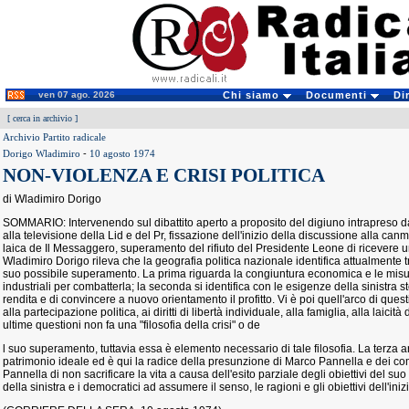
ven 07 ago. 2026
Chi siamo
Documenti
Di
[
cerca in archivio
]
Archivio Partito radicale
Dorigo Wladimiro
-
10 agosto 1974
NON-VIOLENZA E CRISI POLITICA
di Wladimiro Dorigo
SOMMARIO: Intervenendo sul dibattito aperto a proposito del digiuno intrapreso d
alla televisione della Lid e del Pr, fissazione dell'inizio della discussione alla canm
laica de Il Messaggero, superamento del rifiuto del Presidente Leone di ricevere u
Wladimiro Dorigo rileva che la geografia politica nazionale identifica attualmente tre
suo possibile superamento. La prima riguarda la congiuntura economica e le misu
industriali per combatterla; la seconda si identifica con le esigenze della sinistra s
rendita e di convincere a nuovo orientamento il profitto. Vi è poi quell'arco di ques
alla partecipazione politica, ai diritti di libertà individuale, alla famiglia, alla laic
ultime questioni non fa una "filosofia della crisi" o de
l suo superamento, tuttavia essa è elemento necessario di tale filosofia. La terza a
patrimonio ideale ed è qui la radice della presunzione di Marco Pannella e dei co
Pannella di non sacrificare la vita a causa dell'esito parziale degli obiettivi del suo
della sinistra e i democratici ad assumere il senso, le ragioni e gli obiettivi dell'iniz