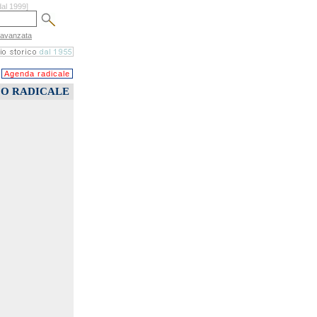
dal 1999]
 avanzata
Agenda radicale
CO RADICALE