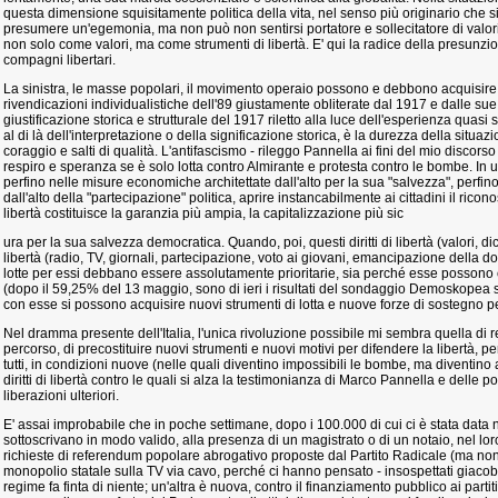
questa dimensione squisitamente politica della vita, nel senso più originario che
presumere un'egemonia, ma non può non sentirsi portatore e sollecitatore di valori,
non solo come valori, ma come strumenti di libertà. E' qui la radice della presunz
compagni libertari.
La sinistra, le masse popolari, il movimento operaio possono e debbono acquisir
rivendicazioni individualistiche dell'89 giustamente obliterate dal 1917 e dalle sue i
giustificazione storica e strutturale del 1917 riletto alla luce dell'esperienza qua
al di là dell'interpretazione o della significazione storica, è la durezza della situa
coraggio e salti di qualità. L'antifascismo - rileggo Pannella ai fini del mio discors
respiro e speranza se è solo lotta contro Almirante e protesta contro le bombe. In 
perfino nelle misure economiche architettate dall'alto per la sua "salvezza", perfin
dall'alto della "partecipazione" politica, aprire instancabilmente ai cittadini il riconos
libertà costituisce la garanzia più ampia, la capitalizzazione più sic
ura per la sua salvezza democratica. Quando, poi, questi diritti di libertà (valori, di
libertà (radio, TV, giornali, partecipazione, voto ai giovani, emancipazione della do
lotte per essi debbano essere assolutamente prioritarie, sia perché esse possono 
(dopo il 59,25% del 13 maggio, sono di ieri i risultati del sondaggio Demoskopea sul
con esse si possono acquisire nuovi strumenti di lotta e nuove forze di sostegno pe
Nel dramma presente dell'Italia, l'unica rivoluzione possibile mi sembra quella di 
percorso, di precostituire nuovi strumenti e nuovi motivi per difendere la libertà, p
tutti, in condizioni nuove (nelle quali diventino impossibili le bombe, ma diventino
diritti di libertà contro le quali si alza la testimonianza di Marco Pannella e delle p
liberazioni ulteriori.
E' assai improbabile che in poche settimane, dopo i 100.000 di cui ci è stata data not
sottoscrivano in modo valido, alla presenza di un magistrato o di un notaio, nel lo
richieste di referendum popolare abrogativo proposte dal Partito Radicale (ma non 
monopolio statale sulla TV via cavo, perché ci hanno pensato - insospettati giacobini 
regime fa finta di niente; un'altra è nuova, contro il finanziamento pubblico ai part