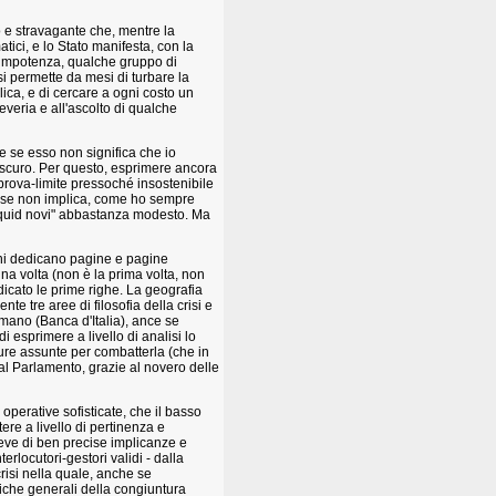
o e stravagante che, mentre la
tici, e lo Stato manifesta, con la
eta impotenza, qualche gruppo di
i permette da mesi di turbare la
bblica, e di cercare a ogni costo un
everia e all'ascolto di qualche
che se esso non significa che io
e oscuro. Per questo, esprimere ancora
prova-limite pressoché insostenibile
la se non implica, come ho sempre
 "quid novi" abbastanza modesto. Ma
rni dedicano pagine e pagine
na volta (non è la prima volta, non
dicato le prime righe. La geografia
nte tre aree di filosofia della crisi e
mano (Banca d'Italia), ance se
i esprimere a livello di analisi lo
ure assunte per combatterla (che in
al Parlamento, grazie al novero delle
operative sofisticate, che il basso
ere a livello di pertinenza e
ve di ben precise implicanze e
erlocutori-gestori validi - dalla
risi nella quale, anche se
iche generali della congiuntura