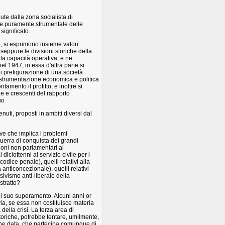
nute dalla zona socialista di
one puramente strumentale delle
significato.
e, si esprimono insieme valori
seppure le divisioni storiche della
o la capacità operativa, e ne
el 1947; in essa d'altra parte si
di prefigurazione di una società
i strumentazione economica e politica
amento il profitto; e inoltre si
de e crescenti del rapporto
uo
nuti, proposti in ambiti diversi dal
ove che implica i problemi
guerra di conquista dei grandi
zioni non parlamentari al
 diciottenni al servizio civile per i
codice penale), quelli relativi alla
anticoncezionale), quelli relativi
usivismo anti-liberale della
stratto?
el suo superamento. Alcuni anni or
avia, se essa non costituisce materia
della crisi. La terza area di
toriche, potrebbe tentare, umilmente,
ione data, che partecipa comunque di