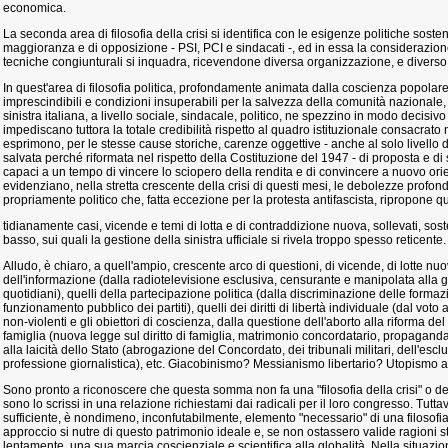
economica.
La seconda area di filosofia della crisi si identifica con le esigenze politiche soste
maggioranza e di opposizione - PSI, PCI e sindacati -, ed in essa la considerazi
tecniche congiunturali si inquadra, ricevendone diversa organizzazione, e diverso 
In quest'area di filosofia politica, profondamente animata dalla coscienza popolar
imprescindibili e condizioni insuperabili per la salvezza della comunità nazionale, 
sinistra italiana, a livello sociale, sindacale, politico, ne spezzino in modo decisiv
impediscano tuttora la totale credibilità rispetto al quadro istituzionale consacrato n
esprimono, per le stesse cause storiche, carenze oggettive - anche al solo livello 
salvata perché riformata nel rispetto della Costituzione del 1947 - di proposta e d
capaci a un tempo di vincere lo sciopero della rendita e di convincere a nuovo orient
evidenziano, nella stretta crescente della crisi di questi mesi, le debolezze profon
propriamente politico che, fatta eccezione per la protesta antifascista, ripropone q
tidianamente casi, vicende e temi di lotta e di contraddizione nuova, sollevati, soste
basso, sui quali la gestione della sinistra ufficiale si rivela troppo spesso reticente.
Alludo, è chiaro, a quell'ampio, crescente arco di questioni, di vicende, di lotte nu
dell'informazione (dalla radiotelevisione esclusiva, censurante e manipolata alla 
quotidiani), quelli della partecipazione politica (dalla discriminazione delle forma
funzionamento pubblico dei partiti), quelli dei diritti di libertà individuale (dal voto ai
non-violenti e gli obiettori di coscienza, dalla questione dell'aborto alla riforma del 
famiglia (nuova legge sul diritto di famiglia, matrimonio concordatario, propaganda 
alla laicità dello Stato (abrogazione del Concordato, dei tribunali militari, dell'escl
professione giornalistica), etc. Giacobinismo? Messianismo libertario? Utopismo a
Sono pronto a riconoscere che questa somma non fa una "filosofia della crisi" o d
sono lo scrissi in una relazione richiestami dai radicali per il loro congresso. Tutt
sufficiente, è nondimeno, inconfutabilmente, elemento "necessario" di una filosofia 
approccio si nutre di questo patrimonio ideale e, se non ostassero valide ragioni s
lentamente, una sua marcia coscienziale e scientifica alla globalità. Nella situaz