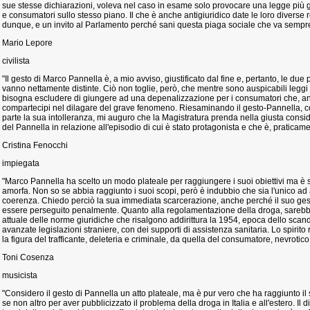
sue stesse dichiarazioni, voleva nel caso in esame solo provocare una legge più g
e consumatori sullo stesso piano. Il che è anche antigiuridico date le loro diverse 
dunque, e un invito al Parlamento perché sani questa piaga sociale che va sempr
Mario Lepore
civilista
"Il gesto di Marco Pannella è, a mio avviso, giustificato dal fine e, pertanto, le due
vanno nettamente distinte. Ciò non toglie, però, che mentre sono auspicabili leggi 
bisogna escludere di giungere ad una depenalizzazione per i consumatori che, anc
compartecipi nel dilagare del grave fenomeno. Riesaminando il gesto-Pannella, co
parte la sua intolleranza, mi auguro che la Magistratura prenda nella giusta consi
del Pannella in relazione all'episodio di cui è stato protagonista e che è, praticamen
Cristina Fenocchi
impiegata
"Marco Pannella ha scelto un modo plateale per raggiungere i suoi obiettivi ma è st
amorfa. Non so se abbia raggiunto i suoi scopi, però è indubbio che sia l'unico ad a
coerenza. Chiedo perciò la sua immediata scarcerazione, anche perché il suo ges
essere perseguito penalmente. Quanto alla regolamentazione della droga, sarebbe
attuale delle norme giuridiche che risalgono addirittura la 1954, epoca dello scanda
avanzate legislazioni straniere, con dei supporti di assistenza sanitaria. Lo spirito
la figura del trafficante, deleteria e criminale, da quella del consumatore, nevrotico 
Toni Cosenza
musicista
"Considero il gesto di Pannella un atto plateale, ma è pur vero che ha raggiunto il 
se non altro per aver pubblicizzato il problema della droga in Italia e all'estero. Il 