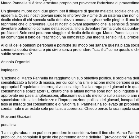
Marco Pannella si è fatto arrestare proprio per provocare l'adozione di provvedime
Un giovane muore ogni due giorni per il dilagare di questa malattia sociale che 
epidemia. Questi nostri giovani sono le improvvide vittime di un sistema che non 
ricatto cinico di chi specula sulla debolezza umana e agisce nelle pieghe di una l
reprimere che di prevenire. Questi nostri giovani aspettano che la sensibilità dimos
diventare patrimonio comune della società, fino a diventare l'arma civile da puntar
profittatori. Solo così potranno sfuggire al ricatto della droga. Marco Pannella, co
ha comunque il tono del "sacrificio", ha dimostrato una inedita sensibilità al prob
Al di là delle opinioni personali e politiche sui modo per sanare questa piaga soci
comunità debba diventare più civile senza pretendere "sacrifici" come questo e c
subito scarcerato?
Antonio Organtini
impiegato
"L'azione di Marco Pannella ha raggiunto un suo obiettivo politico. Il problema del
sensibilizzato a livello di massa, per cui con una simile azione molte persone si p
appropriati l'inquietante interrogativo: cosa significa la droga per i giovani e in q
consumatori e spacciatori? E' chiaro che le attuali norme sono non solo ingiuste e 
approvate nei paesi anglosassoni, allucinanti quando mettono sullo stesso piano il
spacciatore sfrutta le debolezze e l'impreparazione politica dei giovani, incapaci d
teso ai miraggi del consumismo e di valori falsi. Pannella ha sollevato un proble
condannato e arrestato solo per la sua coerenza. Chiedo perciò la sua rapida sca
Giovanni Graziani
penalista
"La magistratura non può non prendere in considerazione il fine che Marco Pannel
pubblico, ha compiuto il gesto che potremmo anche definire ``provocatorio''. Ma P