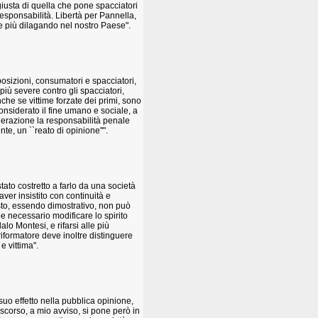
iusta di quella che pone spacciatori
responsabilità. Libertà per Pannella,
e più dilagando nel nostro Paese".
 posizioni, consumatori e spacciatori,
più severe contro gli spacciatori,
he se vittime forzate dei primi, sono
nsiderato il fine umano e sociale, a
derazione la responsabilità penale
te, un ``reato di opinione''".
ato costretto a farlo da una società
ver insistito con continuità e
to, essendo dimostrativo, non può
 necessario modificare lo spirito
lo Montesi, e rifarsi alle più
 riformatore deve inoltre distinguere
e vittima".
suo effetto nella pubblica opinione,
discorso, a mio avviso, si pone però in