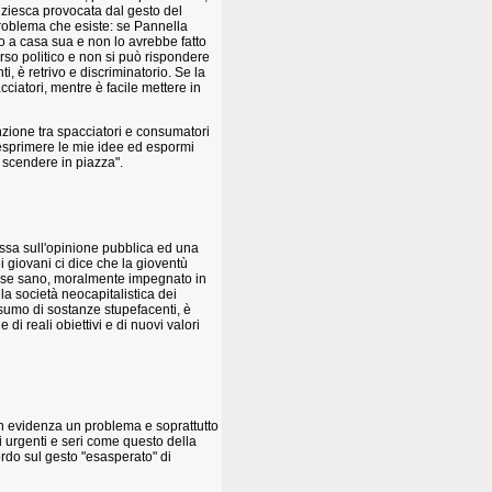
iziesca provocata dal gesto del
problema che esiste: se Pannella
to a casa sua e non lo avrebbe fatto
rso politico e non si può rispondere
i, è retrivo e discriminatorio. Se la
cciatori, mentre è facile mettere in
nzione tra spacciatori e consumatori
 esprimere le mie idee ed espormi
 scendere in piazza".
ossa sull'opinione pubblica ed una
i giovani ci dice che la gioventù
paese sano, moralmente impegnato in
la società neocapitalistica dei
nsumo di sostanze stupefacenti, è
di reali obiettivi e di nuovi valori
e in evidenza un problema e soprattutto
emi urgenti e seri come questo della
rdo sul gesto "esasperato" di