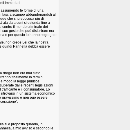
nti immediati.
va assumendo le forme di una
gli lascia scampo abbandonandoli al
egge che si preoccupa più di
trata da alcuni si estenda fino a
e contro il mondo criminale dei
n il suo gesto che può disturbare ma
lema e per questo lo hanno segregato.
ale, non crede Lei che la nostra
he quindi Pannella debba essere
la droga non era mai stato
orranno finalmente in termini
uale modo la legge punisce
superate dalle recenti legislazioni
 trafficante e il consumatore. Lo
i ritrovarsi in un sistema economico
ma gravissimo e non può essere
rcerazione".
la si è proposto quando, in
annella, a mio avviso e secondo le