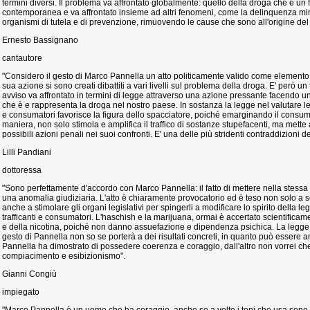
termini diversi. Il problema va affrontato globalmente: quello della droga che è u
contemporanea e va affrontato insieme ad altri fenomeni, come la delinquenza min
organismi di tutela e di prevenzione, rimuovendo le cause che sono all'origine de
Ernesto Bassignano
cantautore
"Considero il gesto di Marco Pannella un atto politicamente valido come elemento d
sua azione si sono creati dibattiti a vari livelli sul problema della droga. E' però un
avviso va affrontato in termini di legge attraverso una azione pressante facendo una
che è e rappresenta la droga nel nostro paese. In sostanza la legge nel valutare le s
e consumatori favorisce la figura dello spacciatore, poiché emarginando il consuma
maniera, non solo stimola e amplifica il traffico di sostanze stupefacenti, ma mette 
possibili azioni penali nei suoi confronti. E' una delle più stridenti contraddizioni de
Lilli Pandiani
dottoressa
"Sono perfettamente d'accordo con Marco Pannella: il fatto di mettere nella stessa
una anomalia giudiziaria. L'atto è chiaramente provocatorio ed è teso non solo a s
anche a stimolare gli organi legislativi per spingerli a modificare lo spirito della 
trafficanti e consumatori. L'haschish e la marijuana, ormai è accertato scientifica
e della nicotina, poiché non danno assuefazione e dipendenza psichica. La legge p
gesto di Pannella non so se porterà a dei risultati concreti, in quanto può essere anc
Pannella ha dimostrato di possedere coerenza e coraggio, dall'altro non vorrei ch
compiacimento e esibizionismo".
Gianni Congiù
impiegato