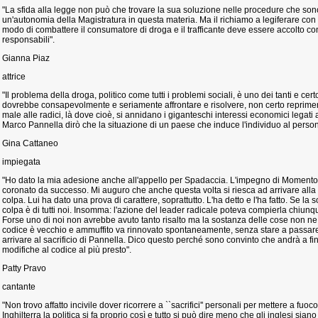
"La sfida alla legge non può che trovare la sua soluzione nelle procedure che sono p
un'autonomia della Magistratura in questa materia. Ma il richiamo a legiferare con 
modo di combattere il consumatore di droga e il trafficante deve essere accolto con 
responsabili".
Gianna Piaz
attrice
"Il problema della droga, politico come tutti i problemi sociali, è uno dei tanti e certo
dovrebbe consapevolmente e seriamente affrontare e risolvere, non certo reprim
male alle radici, là dove cioè, si annidano i giganteschi interessi economici legati 
Marco Pannella dirò che la situazione di un paese che induce l'individuo al persona
Gina Cattaneo
impiegata
"Ho dato la mia adesione anche all'appello per Spadaccia. L'impegno di Momento-
coronato da successo. Mi auguro che anche questa volta si riesca ad arrivare all
colpa. Lui ha dato una prova di carattere, soprattutto. L'ha detto e l'ha fatto. Se la 
colpa è di tutti noi. Insomma: l'azione del leader radicale poteva compierla chiunq
Forse uno di noi non avrebbe avuto tanto risalto ma la sostanza delle cose non ne 
codice è vecchio e ammuffito va rinnovato spontaneamente, senza stare a passare
arrivare al sacrificio di Pannella. Dico questo perché sono convinto che andrà a fi
modifiche al codice al più presto".
Patty Pravo
cantante
"Non trovo affatto incivile dover ricorrere a ``sacrifici'' personali per mettere a fuoco
Inghilterra la politica si fa proprio così e tutto si può dire meno che gli inglesi sian