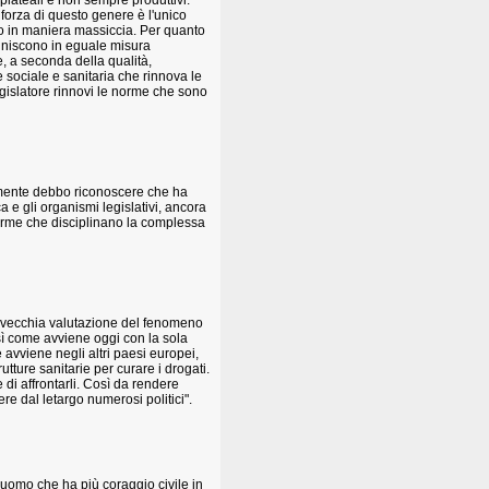
lateali e non sempre produttivi.
 forza di questo genere è l'unico
rso in maniera massiccia. Per quanto
puniscono in eguale misura
e, a seconda della qualità,
sociale e sanitaria che rinnova le
egislatore rinnovi le norme che sono
mente debbo riconoscere che ha
a e gli organismi legislativi, ancora
norme che disciplinano la complessa
a vecchia valutazione del fenomeno
osì come avviene oggi con la sola
 avviene negli altri paesi europei,
tture sanitarie per curare i drogati.
e di affrontarli. Così da rendere
e dal letargo numerosi politici".
'uomo che ha più coraggio civile in