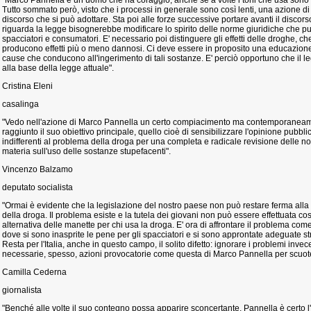
"Marco Pannella è un uomo che ha coraggio, anche se a volte i toni che usa sono p
Tutto sommato però, visto che i processi in generale sono così lenti, una azione di
discorso che si può adottare. Sta poi alle forze successive portare avanti il disco
riguarda la legge bisognerebbe modificare lo spirito delle norme giuridiche che 
spacciatori e consumatori. E' necessario poi distinguere gli effetti delle droghe, ch
producono effetti più o meno dannosi. Ci deve essere in proposito una educazione 
cause che conducono all'ingerimento di tali sostanze. E' perciò opportuno che il l
alla base della legge attuale".
Cristina Eleni
casalinga
"Vedo nell'azione di Marco Pannella un certo compiacimento ma contemporanea
raggiunto il suo obiettivo principale, quello cioè di sensibilizzare l'opinione pubblic
indifferenti al problema della droga per una completa e radicale revisione delle 
materia sull'uso delle sostanze stupefacenti".
Vincenzo Balzamo
deputato socialista
"Ormai è evidente che la legislazione del nostro paese non può restare ferma all
della droga. Il problema esiste e la tutela dei giovani non può essere effettuata c
alternativa delle manette per chi usa la droga. E' ora di affrontare il problema come
dove si sono inasprite le pene per gli spacciatori e si sono approntate adeguate stru
Resta per l'Italia, anche in questo campo, il solito difetto: ignorare i problemi invec
necessarie, spesso, azioni provocatorie come questa di Marco Pannella per scuoter
Camilla Cederna
giornalista
"Benché alle volte il suo contegno possa apparire sconcertante, Pannella è certo l