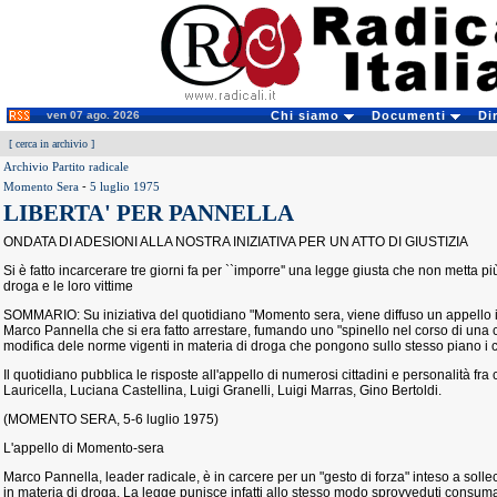
ven 07 ago. 2026
Chi siamo
Documenti
Di
[
cerca in archivio
]
Archivio Partito radicale
Momento Sera
-
5 luglio 1975
LIBERTA' PER PANNELLA
ONDATA DI ADESIONI ALLA NOSTRA INIZIATIVA PER UN ATTO DI GIUSTIZIA
Si è fatto incarcerare tre giorni fa per ``imporre'' una legge giusta che non metta più 
droga e le loro vittime
SOMMARIO: Su iniziativa del quotidiano "Momento sera, viene diffuso un appello i
Marco Pannella che si era fatto arrestare, fumando uno "spinello nel corso di una 
modifica dele norme vigenti in materia di droga che pongono sullo stesso piano i co
Il quotidiano pubblica le risposte all'appello di numerosi cittadini e personalità fra
Lauricella, Luciana Castellina, Luigi Granelli, Luigi Marras, Gino Bertoldi.
(MOMENTO SERA, 5-6 luglio 1975)
L'appello di Momento-sera
Marco Pannella, leader radicale, è in carcere per un "gesto di forza" inteso a solle
in materia di droga. La legge punisce infatti allo stesso modo sprovveduti consuma