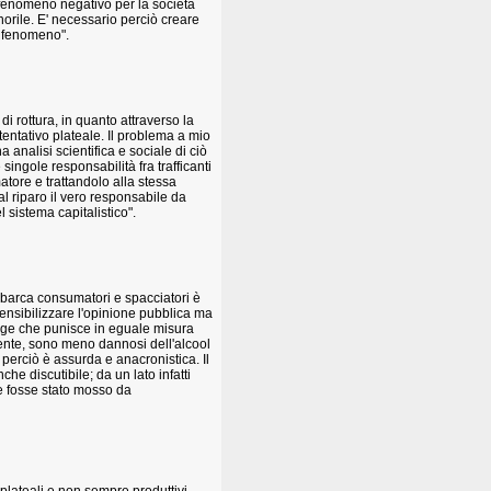
n fenomeno negativo per la società
orile. E' necessario perciò creare
l fenomeno".
i rottura, in quanto attraverso la
 tentativo plateale. Il problema a mio
 analisi scientifica e sociale di ciò
ingole responsabilità fra trafficanti
tore e trattandolo alla stessa
al riparo il vero responsabile da
l sistema capitalistico".
 barca consumatori e spacciatori è
ensibilizzare l'opinione pubblica ma
legge che punisce in eguale misura
mente, sono meno dannosi dell'alcool
erciò è assurda e anacronistica. Il
he discutibile; da un lato infatti
e fosse stato mosso da