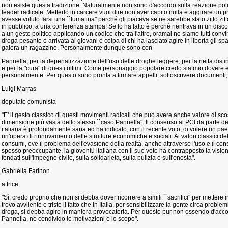
non esiste questa tradizione. Naturalmente non sono d'accordo sulla reazione pol
leader radicale. Metterlo in carcere vuol dire non aver capito nulla e aggirare un 
avesse voluto farsi una ``fumatina'' perché gli piaceva se ne sarebbe stato zitto zit
in pubblico, a una conferenza stampa! Se lo ha fatto è perché rientrava in un disco
a un gesto politico applicando un codice che tra l'altro, oramai ne siamo tutti convint
droga pesante è arrivata ai giovani è colpa di chi ha lasciato agire in libertà gli spa
galera un ragazzino. Personalmente dunque sono con
Pannella, per la depenalizzazione dell'uso delle droghe leggere, per la netta disti
e per la "cura" di questi ultimi. Come personaggio popolare credo sia mio dovere
personalmente. Per questo sono pronta a firmare appelli, sottoscrivere documenti,
Luigi Marras
deputato comunista
"E' il gesto classico di questi movimenti radicali che può avere anche valore di sc
dimensione più vasta dello stesso ``caso Pannella''. Il consenso al PCI da parte de
italiana è profondamente sana ed ha indicato, con il recente voto, di volere un 
un'opera di rinnovamento delle strutture economiche e sociali. Ai valori classici del
consumi, ove il problema dell'evasione della realtà, anche attraverso l'uso e il co
spesso preoccupante, la gioventù italiana con il suo voto ha contrapposto la visione 
fondati sull'impegno civile, sulla solidarietà, sulla pulizia e sull'onestà".
Gabriella Farinon
attrice
"Sì, credo proprio che non si debba dover ricorrere a simili ``sacrifici'' per metter
trovo avvilente e triste il fatto che in Italia, per sensibilizzare la gente circa probl
droga, si debba agire in maniera provocatoria. Per questo pur non essendo d'acco
Pannella, ne condivido le motivazioni e lo scopo".