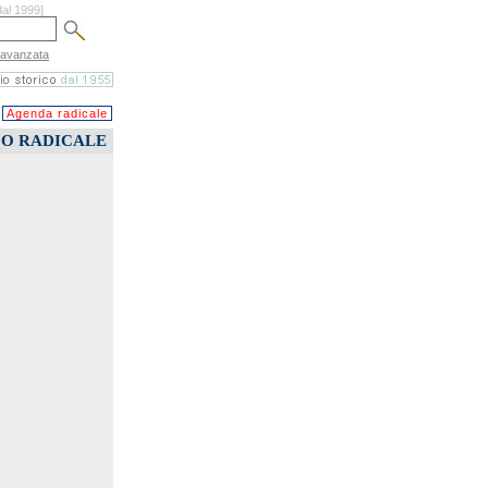
dal 1999]
 avanzata
Agenda radicale
CO RADICALE