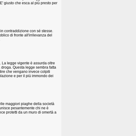
. E' giusto che esca al più presto per
i in contraddizione con sé stesse.
lico di fronte all'irrilevanza del
.
à. La legge vigente è assurda oltre
la droga. Questa legge sembra fatta
edire che vengano invece colpiti
ulazione e per il più immondo dei
lle maggiori piaghe della società
 punisce pesantemente chi ne è
vece protetti da un muro di omertà a