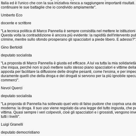
Italia ed è l'unico che con la sua iniziativa riesca a raggiungere importanti risultati
continuare le sue battaglie che io condivido ampiamente".
Umberto Eco
docente e scrittore
"La tecnica politica di Marco Pannella è sempre consistita nel mettere le istituzion
Questa volta la contraddizione è ancora più evidente: la rapidità dell'intervento pubb
crimine, mentre sullo sfondo prosperano gli spacciatori a piede libero. E adesso?"
Gino Bertoldi
deputato socialista
"La proposta di Marco Pannella è giusta ed efficace. A lui va tutta la mia solidariet
che iniqua, perché non si può mettere sullo stesso piano spacciatori e vittime del
apposta per facilitare la diffusione delle droghe pesanti, come l'eroina, e per imp
duramente quelli che della droga e dei drogati si servono per la più ignobile spec
commerci".
Nevol Querci
deputato socialista
"La proposta di Pannella ha sollevato quel velo di falso pudore che copriva una de
moderna: la droga. Il suo uso viene regolato da una legge del tutto ingiusta, che
vittima. Quasi sempre i veri colpevoli, cioè gli spacciatori e i grossisti, vengono in
tutti i livelli".
Luigi Granelli
deputato democristiano