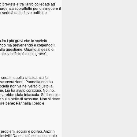
reviste e tra l'altro collegate ad
urgenza soprattutto per distinguere il
serietà dalle forze politiche
 fra i più gravi che la società
endo ma prevenendo e colpendo il
alla questione. Quanto al gesto di
le sacrificio è molto grave".
sera in quella circostanza fu
a scarcerazione. Pannella non ha
società non va nel verso giusto la
ue. Lui ha avuto coraggio. Noi no.
sarebbe stata intaccata. Se il nostro
 sulla pelle di nessuno. Non si deve
nire bene: Pannella libero e
 problemi sociali e politici. Anzi in
o incivili! Da noi, più semplicemente,