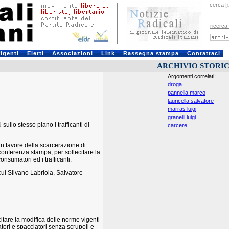
cerca
[
ricerca
rigenti
Eletti
Associazioni
Link
Rassegna stampa
Contattaci
ARCHIVIO STORI
Argomenti correlati:
droga
pannella marco
lauricella salvatore
marras luigi
granelli luigi
sullo stesso piano i trafficanti di
carcere
n favore della scarcerazione di
conferenza stampa, per sollecitare la
nsumatori ed i trafficanti.
 cui Silvano Labriola, Salvatore
citare la modifica delle norme vigenti
tori e spacciatori senza scrupoli e