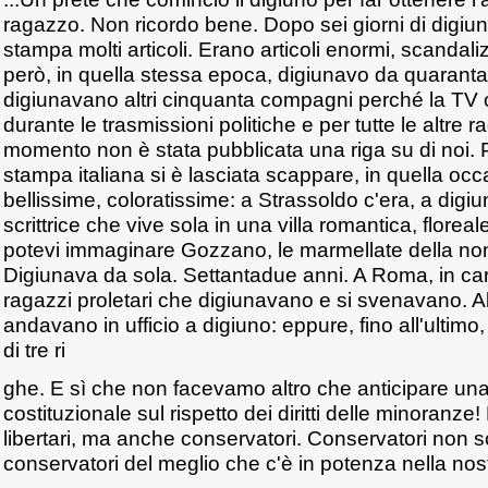
ragazzo. Non ricordo bene. Dopo sei giorni di digiun
stampa molti articoli. Erano articoli enormi, scandali
però, in quella stessa epoca, digiunavo da quaranta
digiunavano altri cinquanta compagni perché la TV 
durante le trasmissioni politiche e per tutte le altre ra
momento non è stata pubblicata una riga su di noi. P
stampa italiana si è lasciata scappare, in quella occ
bellissime, coloratissime: a Strassoldo c'era, a digi
scrittrice che vive sola in una villa romantica, floreale
potevi immaginare Gozzano, le marmellate della nonn
Digiunava da sola. Settantadue anni. A Roma, in ca
ragazzi proletari che digiunavano e si svenavano. A
andavano in ufficio a digiuno: eppure, fino all'ulti
di tre ri
ghe. E sì che non facevamo altro che anticipare una
costituzionale sul rispetto dei diritti delle minoranze
libertari, ma anche conservatori. Conservatori non 
conservatori del meglio che c'è in potenza nella nos