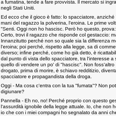
a fumatina, tende a fare provvista. Il mercato si in
negli Stati Uniti.
Ed ecco che il gioco è fatto: lo spacciatore, anziché
mani del ragazzo la polverina, l'eroina. Le prime volte
"Senti. Oggi non ho hascisc. Però ho questo, prova:
Certo, trovi il ragazzo che risponde col gestaccio: m
Innanzitutto perché non so quale sia la differenza mo
l'eroina; poi perché, rispetto alla legge, sa di comme
diverso; infine perché, come ho già detto, è ricattab
dal punto di vista dello spacciatore, tra l'interesse 
quello di vendere un po' di "hascisc". Non foss'altro
drogato, prima di morire, è schiavo redditizio, divent
spacciatore e propagandista della droga.
Oggi - Ma cosa c'entra con la tua "fumata"? Non pote
digiunare?
Pannella - Eh no, no! Perché proprio con questo ge
l'assurdità ignobile della legge attuale. Io, che non
io che con i miei compagni ho segnalato da anni ch