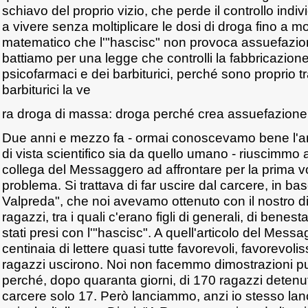
schiavo del proprio vizio, che perde il controllo indi
a vivere senza moltiplicare le dosi di droga fino a mor
matematico che l'"hascisc" non provoca assuefazion
battiamo per una legge che controlli la fabbricazione
psicofarmaci e dei barbiturici, perché sono proprio tra
barbiturici la ve
ra droga di massa: droga perché crea assuefazione
Due anni e mezzo fa - ormai conoscevamo bene l'ar
di vista scientifico sia da quello umano - riuscimmo
collega del Messaggero ad affrontare per la prima vo
problema. Si trattava di far uscire dal carcere, in ba
Valpreda", che noi avevamo ottenuto con il nostro d
ragazzi, tra i quali c'erano figli di generali, di benes
stati presi con l'"hascisc". A quell'articolo del Mes
centinaia di lettere quasi tutte favorevoli, favorevolis
ragazzi uscirono. Noi non facemmo dimostrazioni p
perché, dopo quaranta giorni, di 170 ragazzi detenut
carcere solo 17. Però lanciammo, anzi io stesso lan