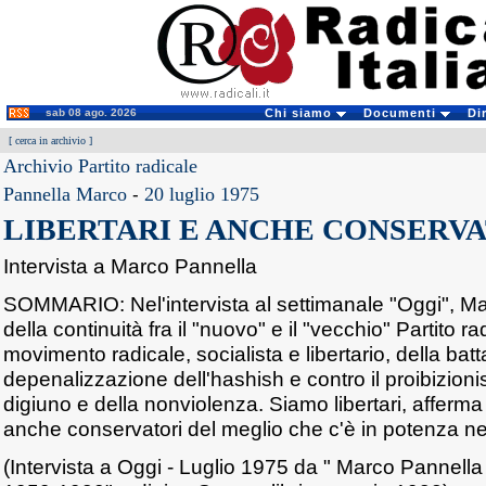
sab 08 ago. 2026
Chi siamo
Documenti
Di
[
cerca in archivio
]
Archivio Partito radicale
Pannella Marco
-
20 luglio 1975
LIBERTARI E ANCHE CONSERV
Intervista a Marco Pannella
SOMMARIO: Nel'intervista al settimanale "Oggi", Ma
della continuità fra il "nuovo" e il "vecchio" Partito r
movimento radicale, socialista e libertario, della batt
depenalizzazione dell'hashish e contro il proibizion
digiuno e della nonviolenza. Siamo libertari, affer
anche conservatori del meglio che c'è in potenza nel
(Intervista a Oggi - Luglio 1975 da " Marco Pannella - 