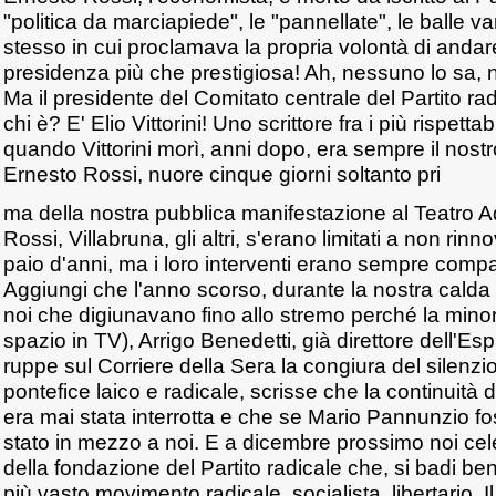
"politica da marciapiede", le "pannellate", le balle 
stesso in cui proclamava la propria volontà di anda
presidenza più che prestigiosa! Ah, nessuno lo sa, n
Ma il presidente del Comitato centrale del Partito r
chi è? E' Elio Vittorini! Uno scrittore fra i più rispettab
quando Vittorini morì, anni dopo, era sempre il nost
Ernesto Rossi, nuore cinque giorni soltanto pri
ma della nostra pubblica manifestazione al Teatro 
Rossi, Villabruna, gli altri, s'erano limitati a non rin
paio d'anni, ma i loro interventi erano sempre compars
Aggiungi che l'anno scorso, durante la nostra calda 
noi che digiunavano fino allo stremo perché la min
spazio in TV), Arrigo Benedetti, già direttore dell'E
ruppe sul Corriere della Sera la congiura del silenzio
pontefice laico e radicale, scrisse che la continuità d
era mai stata interrotta e che se Mario Pannunzio f
stato in mezzo a noi. E a dicembre prossimo noi ce
della fondazione del Partito radicale che, si badi be
più vasto movimento radicale, socialista, libertario. 