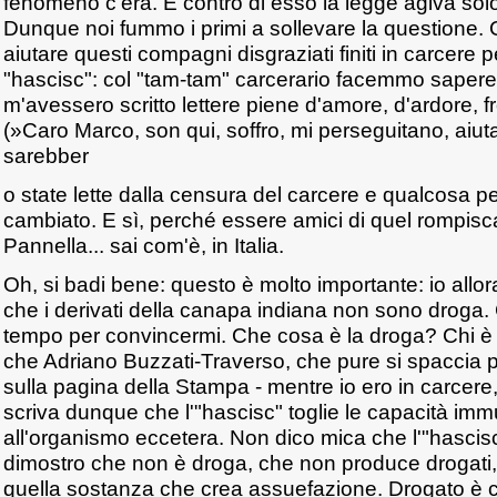
fenomeno c'era. E contro di esso la legge agiva sol
Dunque noi fummo i primi a sollevare la questione.
aiutare questi compagni disgraziati finiti in carcere
"hascisc": col "tam-tam" carcerario facemmo sapere
m'avessero scritto lettere piene d'amore, d'ardore,
(»Caro Marco, son qui, soffro, mi perseguitano, aiutam
sarebber
o state lette dalla censura del carcere e qualcosa p
cambiato. E sì, perché essere amici di quel rompisca
Pannella... sai com'è, in Italia.
Oh, si badi bene: questo è molto importante: io allo
che i derivati della canapa indiana non sono droga
tempo per convincermi. Che cosa è la droga? Chi è il
che Adriano Buzzati-Traverso, che pure si spaccia p
sulla pagina della Stampa - mentre io ero in carcere, 
scriva dunque che l'"hascisc" toglie le capacità im
all'organismo eccetera. Non dico mica che l'"hascisc
dimostro che non è droga, che non produce drogati,
quella sostanza che crea assuefazione. Drogato è c