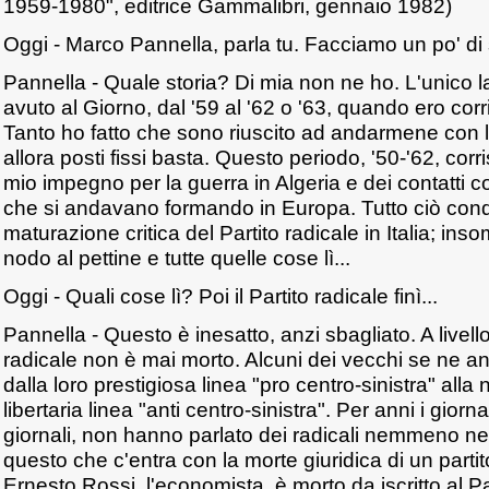
1959-1980", editrice Gammalibri, gennaio 1982)
Oggi - Marco Pannella, parla tu. Facciamo un po' di 
Pannella - Quale storia? Di mia non ne ho. L'unico l
avuto al Giorno, dal '59 al '62 o '63, quando ero cor
Tanto ho fatto che sono riuscito ad andarmene con l
allora posti fissi basta. Questo periodo, '50-'62, cor
mio impegno per la guerra in Algeria e dei contatti con
che si andavano formando in Europa. Tutto ciò cond
maturazione critica del Partito radicale in Italia; in
nodo al pettine e tutte quelle cose lì...
Oggi - Quali cose lì? Poi il Partito radicale finì...
Pannella - Questo è inesatto, anzi sbagliato. A livello 
radicale non è mai morto. Alcuni dei vecchi se ne a
dalla loro prestigiosa linea "pro centro-sinistra" alla
libertaria linea "anti centro-sinistra". Per anni i giornal
giornali, non hanno parlato dei radicali nemmeno ne
questo che c'entra con la morte giuridica di un partit
Ernesto Rossi, l'economista, è morto da iscritto al Par