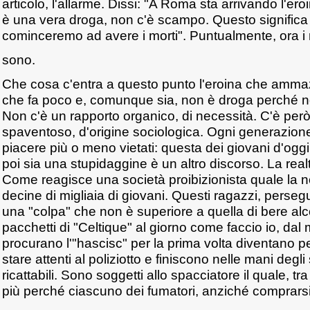
articolo, l'allarme. Dissi: "A Roma sta arrivando l'ero
è una vera droga, non c'è scampo. Questo significa
cominceremo ad avere i morti". Puntualmente, ora i m
sono.
Che cosa c'entra a questo punto l'eroina che ammaz
che fa poco e, comunque sia, non è droga perché 
Non c'è un rapporto organico, di necessità. C'è per
spaventoso, d'origine sociologica. Ogni generazione 
piacere più o meno vietati: questa dei giovani d'ogg
poi sia una stupidaggine è un altro discorso. La rea
Come reagisce una società proibizionista quale la 
decine di migliaia di giovani. Questi ragazzi, persegu
una "colpa" che non è superiore a quella di bere alc
pacchetti di "Celtique" al giorno come faccio io, da
procurano l'"hascisc" per la prima volta diventano p
stare attenti al poliziotto e finiscono nelle mani degl
ricattabili. Sono soggetti allo spacciatore il quale, tra
più perché ciascuno dei fumatori, anziché comprarsi 