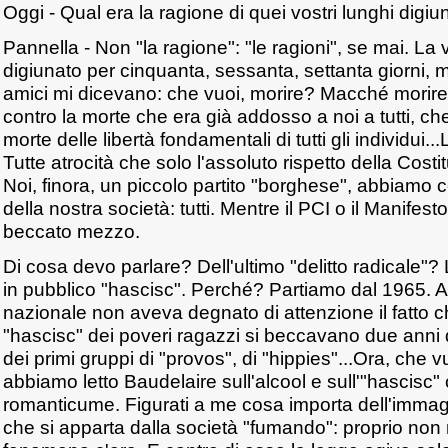
Oggi - Qual era la ragione di quei vostri lunghi digiu
Pannella - Non "la ragione": "le ragioni", se mai. La v
digiunato per cinquanta, sessanta, settanta giorni, m
amici mi dicevano: che vuoi, morire? Macché morire
contro la morte che era già addosso a noi a tutti, ch
morte delle libertà fondamentali di tutti gli individui.
Tutte atrocità che solo l'assoluto rispetto della Cost
Noi, finora, un piccolo partito "borghese", abbiamo cent
della nostra società: tutti. Mentre il PCI o il Manife
beccato mezzo.
Di cosa devo parlare? Dell'ultimo "delitto radicale"
in pubblico "hascisc". Perché? Partiamo dal 1965. 
nazionale non aveva degnato di attenzione il fatto 
"hascisc" dei poveri ragazzi si beccavano due anni d
dei primi gruppi di "provos", di "hippies"...Ora, che v
abbiamo letto Baudelaire sull'alcool e sull'"hascisc" 
romanticume. Figurati a me cosa importa dell'immag
che si apparta dalla società "fumando": proprio non