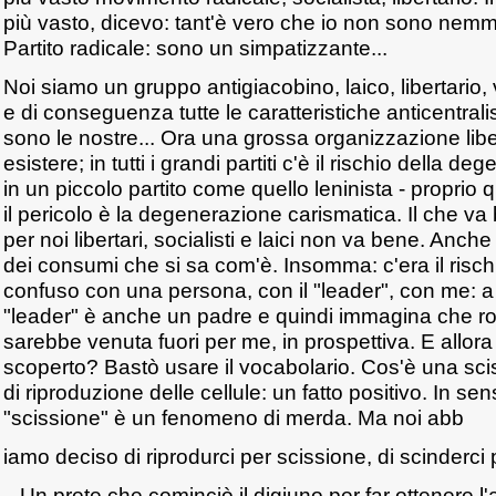
più vasto, dicevo: tant'è vero che io non sono nemme
Partito radicale: sono un simpatizzante...
Noi siamo un gruppo antigiacobino, laico, libertario, 
e di conseguenza tutte le caratteristiche anticentrali
sono le nostre... Ora una grossa organizzazione lib
esistere; in tutti i grandi partiti c'è il rischio della 
in un piccolo partito come quello leninista - proprio q
il pericolo è la degenerazione carismatica. Il che va
per noi libertari, socialisti e laici non va bene. Anche
dei consumi che si sa com'è. Insomma: c'era il rischio
confuso con una persona, con il "leader", con me: a pa
"leader" è anche un padre e quindi immagina che rot
sarebbe venuta fuori per me, in prospettiva. E allo
scoperto? Bastò usare il vocabolario. Cos'è una sc
di riproduzione delle cellule: un fatto positivo. In sen
"scissione" è un fenomeno di merda. Ma noi abb
iamo deciso di riprodurci per scissione, di scinderci p
...Un prete che cominciò il digiuno per far ottenere l