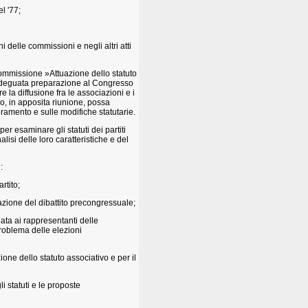
l '77;
i delle commissioni e negli altri atti
 Commissione »Attuazione dello statuto
n'adeguata preparazione al Congresso
la diffusione fra le associazioni e i
ivo, in apposita riunione, possa
eramento e sulle modifiche statutarie.
r esaminare gli statuti dei partiti
isi delle loro caratteristiche e del
:
rtito;
tazione del dibattito precongressuale;
ata ai rappresentanti delle
problema delle elezioni
one dello statuto associativo e per il
li statuti e le proposte