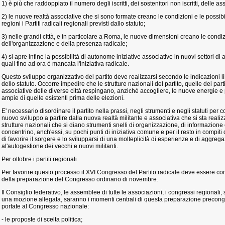
1) è più che raddoppiato il numero degli iscritti, dei sostenitori non iscritti, delle as
2) le nuove realtà associative che si sono formate creano le condizioni e le possibili
regioni i Partiti radicali regionali previsti dallo statuto;
3) nelle grandi città, e in particolare a Roma, le nuove dimensioni creano le condiz
dell'organizzazione e della presenza radicale;
4) si apre infine la possibilità di autonome iniziative associative in nuovi settori di 
quali fino ad ora è mancata l'iniziativa radicale.
Questo sviluppo organizzativo del partito deve realizzarsi secondo le indicazioni li
dello statuto. Occorre impedire che le strutture nazionali del partito, quelle dei partit
associative delle diverse città respingano, anziché accogliere, le nuove energie e po
ampie di quelle esistenti prima delle elezioni.
E' necessario disordinare il partito nella prassi, negli strumenti e negli statuti per
nuovo sviluppo a partire dalla nuova realtà militante e associativa che si sta reali
strutture nazionali che si diano strumenti snelli di organizzazione, di informazione e 
concentrino, anch'essi, su pochi punti di iniziativa comune e per il resto in compiti 
di favorire il sorgere e lo svilupparsi di una molteplicità di esperienze e di aggrega
al'autogestione dei vecchi e nuovi militanti.
Per ottobre i partiti regionali
Per favorire questo processo il XVI Congresso del Partito radicale deve essere c
della preparazione del Congresso ordinario di novembre.
Il Consiglio federativo, le assemblee di tutte le associazioni, i congressi regional
una mozione allegata, saranno i momenti centrali di questa preparazione precon
portate al Congresso nazionale:
- le proposte di scelta politica;