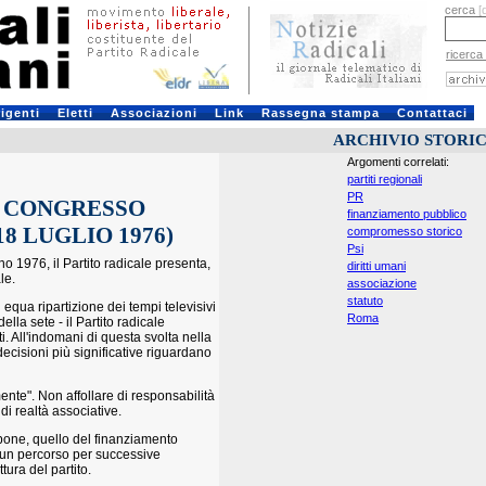
cerca
[
ricerca
rigenti
Eletti
Associazioni
Link
Rassegna stampa
Contattaci
ARCHIVIO STORI
Argomenti correlati:
partiti regionali
PR
I CONGRESSO
finanziamento pubblico
18 LUGLIO 1976)
compromesso storico
Psi
o 1976, il Partito radicale presenta,
diritti umani
le.
associazione
statuto
 equa ripartizione dei tempi televisivi
Roma
lla sete - il Partito radicale
 All'indomani di questa svolta nella
 decisioni più significative riguardano
ente". Non affollare di responsabilità
 di realtà associative.
mpone, quello del finanziamento
 un percorso per successive
tura del partito.