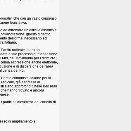
abrogativi che con un vasto consenso
ione legislativa.
d affrontare un difficile dibattito e
 collaborazione, questo dibattito,
mento dell'ormai necessario ed
ra italiana.
 Partito radicale libero da
 dare a tale processo di rifondazione
 Mld, del Movimento per i diritti civili,
ua prima espressione anche elettorale,
buzione e di dispersione dell'area
nfluenza del Pci.
Partito comunista italiano per la
o radicale, già espressa al
ti siano approfonditi nelle loro reali
titi che hanno trovato e ancora
 paese.
 partiti e i movimenti del cartello di
ocesso di ampliamento e