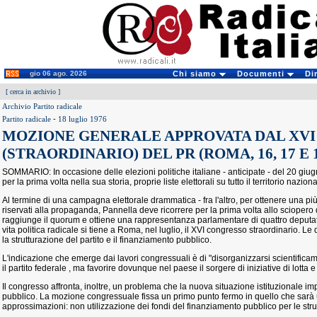
gio 06 ago. 2026
Chi siamo
Documenti
Di
[
cerca in archivio
]
Archivio Partito radicale
Partito radicale
-
18 luglio 1976
MOZIONE GENERALE APPROVATA DAL XV
(STRAORDINARIO) DEL PR (ROMA, 16, 17 E 
SOMMARIO: In occasione delle elezioni politiche italiane - anticipate - del 20 giugn
per la prima volta nella sua storia, proprie liste elettorali su tutto il territorio naziona
Al termine di una campagna elettorale drammatica - fra l'altro, per ottenere una più
riservati alla propaganda, Pannella deve ricorrere per la prima volta allo sciopero de
raggiunge il quorum e ottiene una rappresentanza parlamentare di quattro deputati.
vita politica radicale si tiene a Roma, nel luglio, il XVI congresso straordinario. Le
la strutturazione del partito e il finanziamento pubblico.
L'indicazione che emerge dai lavori congressuali è di "disorganizzarsi scientificam
il partito federale , ma favorire dovunque nel paese il sorgere di iniziative di lotta e
Il congresso affronta, inoltre, un problema che la nuova situazione istituzionale i
pubblico. La mozione congressuale fissa un primo punto fermo in quello che sarà
approssimazioni: non utilizzazione dei fondi del finanziamento pubblico per le strut