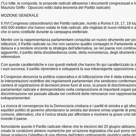
("Le lotte, le conquiste, le proposte radicali attraverso i documenti congressuali e 
Maurizio Griffo - Opuscolo edito dalla tesoreria del Partito radicale)
MOZIONE GENERALE
Il XVI Congresso (straordinario) del Partito radicale, riunito a Roma il 16, 17, 18 lugl
400.000 elettori che hanno votato le liste radicali, alle migliaia di nuovi militanti e
che si sono costituite durante la campagna elettorale.
Mentre con la rappresentanza parlamentare conquista un nuovo strumento per portar
istituzioni, il Partito radicale sa che non saranno quattro compagni in Parlamento a
italiana e a rendere vincente la strategia dell'alternativa, se nel paese non continu
agguerrito, il partito della disobbedienza civile, della nonviolenza, degli strumenti 
referendum.
Con queste caratteristiche e con questi metodi che hanno fin qui caratterizzato la su
i suoi successi, il partito riprenderà e svilupperà la sua intransigente opposizione 
Il Congresso denuncia la politica corporativa e di lottizzazione che è stata estes
le interpretazioni restrittive dei regolamenti parlamentari che sembrano confermare
camera di registrazione di decisioni prese fuori di esso, la prassi di discriminazion
parlamentari radicale e demoproletario nella composizione di importanti organi p
discriminazione nel passato attuata nei confronti delle minoranze non rappresenta
extraparlamentari.
La ricerca di convergenze tra la Democrazia cristiana e i partiti di sinistra e gli sfo
equilibri politici di governo allontanano la sinistra dal dovere ormai urgente di 
comune, alternativo, che è l'unica strada per affrontare e risolvere la grave crisi i
investe il paese.
Nonostante questo il Partito radicale ritiene che le elezioni del 20 giugno abbiano, 
creato le condizioni almeno numeriche per un'azione legislativa che può porre or
breve scadenza l'obiettivo di una riforma dell'intero ordinamento giuridico nella di