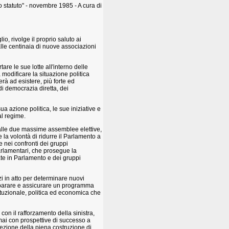
lo statuto" - novembre 1985 - A cura di
io, rivolge il proprio saluto ai
 alle centinaia di nuove associazioni
e le sue lotte all'interno delle
 modificare la situazione politica
erà ad esistere, più forte ed
di democrazia diretta, dei
a azione politica, le sue iniziative e
al regime.
a alle due massime assemblee elettive,
 la volontà di ridurre il Parlamento a
e nei confronti dei gruppi
arlamentari, che prosegue la
te in Parlamento e dei gruppi
rzi in atto per determinare nuovi
preparare e assicurare un programma
stituzionale, politica ed economica che
con il rafforzamento della sinistra,
mai con prospettive di successo a
rezione della piena costruzione di