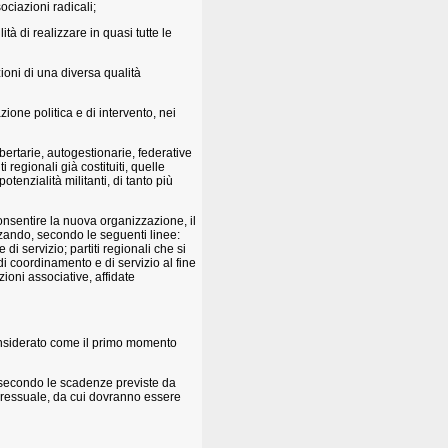
sociazioni radicali;
tà di realizzare in quasi tutte le
ioni di una diversa qualità
azione politica e di intervento, nei
bertarie, autogestionarie, federative
i regionali già costituiti, quelle
tenzialità militanti, di tanto più
 consentire la nuova organizzazione, il
zzando, secondo le seguenti linee:
di servizio; partiti regionali che si
di coordinamento e di servizio al fine
zioni associative, affidate
onsiderato come il primo momento
i, secondo le scadenze previste da
gressuale, da cui dovranno essere