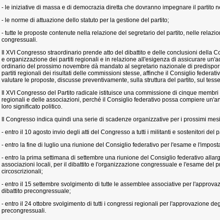
- le iniziative di massa e di democrazia diretta che dovranno impegnare il partito ne
- le norme di attuazione dello statuto per la gestione del partito;
- tutte le proposte contenute nella relazione del segretario del partito, nelle relazion
congressuali.
Il XVI Congresso straordinario prende atto del dibattito e delle conclusioni della
e organizzazione dei partiti regionali e in relazione all'esigenza di assicurare u
ordinario del prossimo novembre dà mandato al segretario nazionale di predisporre 
partiti regionali dei risultati delle commissioni stesse, affinche il Consiglio federat
valutare le proposte, discusse preventivamente, sulla struttura del partito, sul tess
Il XVI Congresso del Partito radicale istituisce una commissione di cinque membri pe
regionali e delle associazioni, perché il Consiglio federativo possa compiere un'anal
loro significato politico.
Il Congresso indica quindi una serie di scadenze organizzative per i prossimi mesi
- entro il 10 agosto invio degli atti del Congresso a tutti i militanti e sostenitori del pa
- entro la fine di luglio una riunione del Consiglio federativo per l'esame e l'impos
- entro la prima settimana di settembre una riunione del Consiglio federativo allarg
associazioni locali, per il dibattito e l'organizzazione congressuale e l'esame del 
circoscrizionali;
- entro il 15 settembre svolgimento di tutte le assemblee associative per l'approvazi
dibattito precongressuale;
- entro il 24 ottobre svolgimento di tutti i congressi regionali per l'approvazione deg
precongressuali.