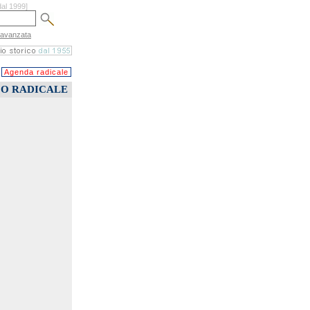
dal 1999]
 avanzata
Agenda radicale
CO RADICALE