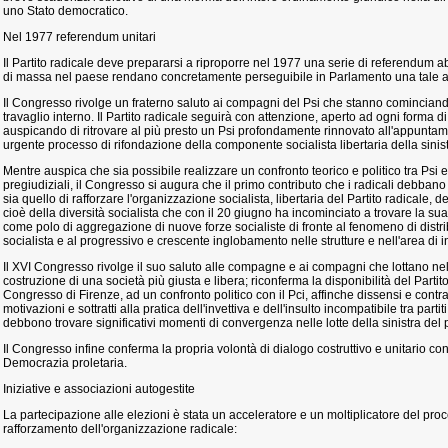
uno Stato democratico.
Nel 1977 referendum unitari
Il Partito radicale deve prepararsi a riproporre nel 1977 una serie di referendum 
di massa nel paese rendano concretamente perseguibile in Parlamento una tale az
Il Congresso rivolge un fraterno saluto ai compagni del Psi che stanno cominciando a
travaglio interno. Il Partito radicale seguirà con attenzione, aperto ad ogni forma di
auspicando di ritrovare al più presto un Psi profondamente rinnovato all'appunta
urgente processo di rifondazione della componente socialista libertaria della sinist
Mentre auspica che sia possibile realizzare un confronto teorico e politico tra Psi e
pregiudiziali, il Congresso si augura che il primo contributo che i radicali debbano
sia quello di rafforzare l'organizzazione socialista, libertaria del Partito radicale, del
cioè della diversità socialista che con il 20 giugno ha incominciato a trovare la s
come polo di aggregazione di nuove forze socialiste di fronte al fenomeno di distri
socialista e al progressivo e crescente inglobamento nelle strutture e nell'area di i
Il XVI Congresso rivolge il suo saluto alle compagne e ai compagni che lottano nel 
costruzione di una società più giusta e libera; riconferma la disponibilità del Partit
Congresso di Firenze, ad un confronto politico con il Pci, affinche dissensi e contras
motivazioni e sottratti alla pratica dell'invettiva e dell'insulto incompatibile tra par
debbono trovare significativi momenti di convergenza nelle lotte della sinistra del
Il Congresso infine conferma la propria volontà di dialogo costruttivo e unitario con i
Democrazia proletaria.
Iniziative e associazioni autogestite
La partecipazione alle elezioni è stata un acceleratore e un moltiplicatore del pr
rafforzamento dell'organizzazione radicale: