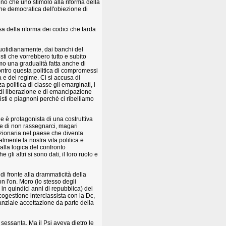
no che uno stimolo alla riforma della
one democratica dell'obiezione di
sa della riforma dei codici che tarda
quotidianamente, dai banchi del
ti che vorrebbero tutto e subito
amo una gradualità fatta anche di
 contro questa politica di compromessi
a e del regime. Ci si accusa di
 politica di classe gli emarginati, i
 di liberazione e di emancipazione
sti e piagnoni perché ci ribelliamo
ale è protagonista di una costruttiva
 e di non rassegnarci, magari
uzionaria nel paese che diventa
lmente la nostra vita politica e
alla logica del confronto
li altri si sono dati, il loro ruolo e
 di fronte alla drammaticità della
n l'on. Moro (lo stesso degli
in quindici anni di repubblica) dei
di cogestione interclassista con la Dc,
nziale accettazione da parte della
i sessanta. Ma il Psi aveva dietro le