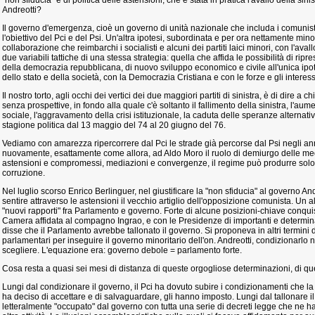
"non sfiducia" e di politica delle astensioni, che è stata in pratica l'avallo della sin
Andreotti?
Il governo d'emergenza, cioè un governo di unità nazionale che includa i comunis
l'obiettivo del Pci e del Psi. Un'altra ipotesi, subordinata e per ora nettamente mino
collaborazione che reimbarchi i socialisti e alcuni dei partiti laici minori, con l'avallo 
due variabili tattiche di una stessa strategia: quella che affida le possibilità di ri
della democrazia repubblicana, di nuovo sviluppo economico e civile all'unica ipot
dello stato e della società, con la Democrazia Cristiana e con le forze e gli interes
Il nostro torto, agli occhi dei vertici dei due maggiori partiti di sinistra, è di dire a
senza prospettive, in fondo alla quale c'è soltanto il fallimento della sinistra, l'au
sociale, l'aggravamento della crisi istituzionale, la caduta delle speranze alterna
stagione politica dal 13 maggio del 74 al 20 giugno del 76.
Vediamo con amarezza ripercorrere dal Pci le strade già percorse dal Psi negli an
nuovamente, esattamente come allora, ad Aldo Moro il ruolo di demiurgo delle med
astensioni e compromessi, mediazioni e convergenze, il regime può produrre sol
corruzione.
Nel luglio scorso Enrico Berlinguer, nel giustificare la "non sfiducia" al governo And
sentire attraverso le astensioni il vecchio artiglio dell'opposizione comunista. Un alt
"nuovi rapporti" fra Parlamento e governo. Forte di alcune posizioni-chiave conqui
Camera affidata al compagno Ingrao, e con le Presidenze di importanti e determina
disse che il Parlamento avrebbe tallonato il governo. Si proponeva in altri termini di
parlamentari per inseguire il governo minoritario dell'on. Andreotti, condizionarlo 
scegliere. L'equazione era: governo debole = parlamento forte.
Cosa resta a quasi sei mesi di distanza di queste orgogliose determinazioni, di qu
Lungi dal condizionare il governo, il Pci ha dovuto subire i condizionamenti che la s
ha deciso di accettare e di salvaguardare, gli hanno imposto. Lungi dal tallonare i
letteralmente "occupato" dal governo con tutta una serie di decreti legge che ne 