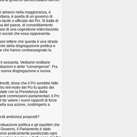
istra al governo democristiano dell'on.
ti almeno nella maggioranza, è
ritaria, è quella di un governo di
tacito o ufficiale del Pci. Si tratta di
presa del paese, di consolidamento
esi di una cogestione interclassista
si sociali che essa rappresenta.
 chiare lettere che questa è una strada
mento della disgregazione politica e
tive che hanno contrassegnato la
ni sessanta. Vediamo restituire
iazioni e delle "convergenze". Fra
o nuova disgregazione e nuova
reotti, disse che il Pci avrebbe fatto
ro leit-motiv del Pci fu quello dei
state con la Presidenza della
nti commissioni parlamentari, il Pci
 far valere i nuovi rapporti di forze
nella sua azione, costringerlo a
esti ambiziosi propositi?
ituazione politica e gli equilibri che
l Governo, il Parlamento è stato
hanno praticamente paralizzato ogni