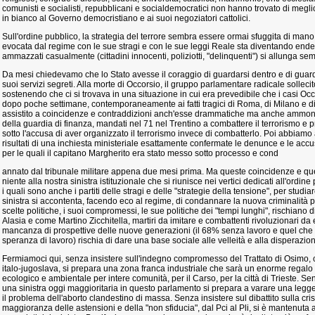
comunisti e socialisti, repubblicani e socialdemocratici non hanno trovato di megl
in bianco al Governo democristiano e ai suoi negoziatori cattolici.
Sull'ordine pubblico, la strategia del terrore sembra essere ormai sfuggita di mano 
evocata dal regime con le sue stragi e con le sue leggi Reale sta diventando endemi
ammazzati casualmente (cittadini innocenti, poliziotti, "delinquenti") si allunga sem
Da mesi chiedevamo che lo Stato avesse il coraggio di guardarsi dentro e di guarda
suoi servizi segreti. Alla morte di Occorsio, il gruppo parlamentare radicale sollecit
sostenendo che ci si trovava in una situazione in cui era prevedibile che i casi Occ
dopo poche settimane, contemporaneamente ai fatti tragici di Roma, di Milano e di
assistito a coincidenze e contraddizioni anch'esse drammatiche ma anche ammonit
della guardia di finanza, mandati nel 71 nel Trentino a combattere il terrorismo e pre
sotto l'accusa di aver organizzato il terrorismo invece di combatterlo. Poi abbiamo
risultati di una inchiesta ministeriale esattamente confermate le denunce e le acc
per le quali il capitano Margherito era stato messo sotto processo e cond
annato dal tribunale militare appena due mesi prima. Ma queste coincidenze e qu
niente alla nostra sinistra istituzionale che si riunisce nei vertici dedicati all'ordine 
i quali sono anche i partiti delle stragi e delle "strategie della tensione", per stud
sinistra si accontenta, facendo eco al regime, di condannare la nuova criminalità p
scelte politiche, i suoi compromessi, le sue politiche dei "tempi lunghi", rischiano 
Alasia e come Martino Zicchitella, martiri da imitare e combattenti rivoluzionari da
mancanza di prospettive delle nuove generazioni (il 68% senza lavoro e quel che 
speranza di lavoro) rischia di dare una base sociale alle velleità e alla disperazion
Fermiamoci qui, senza insistere sull'indegno compromesso del Trattato di Osimo, c
italo-jugoslava, si prepara una zona franca industriale che sarà un enorme regalo
ecologico e ambientale per intere comunità, per il Carso, per la città di Trieste. Sen
una sinistra oggi maggioritaria in questo parlamento si prepara a varare una legg
il problema dell'aborto clandestino di massa. Senza insistere sul dibattito sulla crisi 
maggioranza delle astensioni e della "non sfiducia", dal Pci al Pli, si è mantenuta a