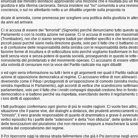
enunciati dal ministro Bonifacio approvando una mozione che è risultata più un fre
giustizia e alla riforma carceraria. Senza insistere sul "no" comunista a una revisi
coscienza, o sul no altrettanto netto a un dibattito urgente sulla proposta ra
dicale di amnistia, come premessa per scegliere una politica della giustizia in atte
da anni ad arrivare.
Ci si accusa di essere dei "terroristi" (Signorile) perché denunciamo tutto questo 
Parlamento o con la nostra azione nel paese. Ci si accusa di essere dei massimalis
(Trombadori), noi che ci siamo sempre battuti per obiettivi specifici e che teorizzi
piccoli passi purché siano nella direzione giusta, solo per il fatto che ci battiamo
e di confusione delle responsabilità della sinistra con le responsabilità della destr
favorire forme di incultura e di sottocultura solo perché vogliamo trasformare in forza
tanti senza-voce e senza-potere di questa società, proseguendo in questo le lotte
nonviolenta del proletariato e del movimento operaio. Ci accusano di essere vittimi
alla volontà di censurare non la voce del Partito radicale ma ogni dibattit
o ed ogni seria informazione su tutti i temi e gli argomenti nei quali il Partito radic
azione di opposizione democratica al regime. Ci accusano infine di non allinearci
divenendo come il Pdup i protagonisti di un'opposizione di comodo (sinistra rivol
sinistra rispettosa in Parlamento), agli accordi di vertice che scandiscono settimana
parlamentare, solo per il fatto che i nostri compagni deputati credono fino in fondo 
democratico e si battono perché sia rispettata, esercitando dentro il regolamento che g
i loro diritti di oppositori.
I fatti purtroppo confermano ogni giorno di più le nostre ragioni. Ci vuole ben altro,
situazione che il paese vive, dei dialoghi a distanza, dei prudenti ammiccamenti co
"omissis", il vero grande responsabile di quanto di drammatico e grave è avvenuto 
vertici episodici fra i partiti delle "astensioni" e della "non sfiducia", delle ipotesi 
delle teorizzazioni del pluralismo che non riescono neppure a mascherare la sosta
sinistra del corporativismo del regime.
Il Pci ripercorre oggi la stessa strada fallimentare che già il Psi percorse negli ann