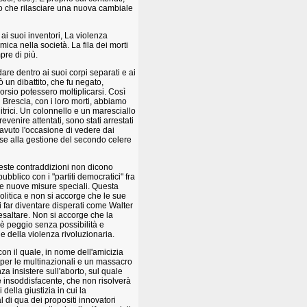
io che rilasciare una nuova cambiale
ai suoi inventori, La violenza
ca nella società. La fila dei morti
pre di più.
re dentro ai suoi corpi separati e ai
ò un dibattito, che fu negato,
orsio potessero moltiplicarsi. Così
 Brescia, con i loro morti, abbiamo
rici. Un colonnello e un maresciallo
venire attentati, sono stati arrestati
 avuto l'occasione di vedere dai
use alla gestione del secondo celere
este contraddizioni non dicono
pubblico con i "partiti democratici" fra
iare nuove misure speciali. Questa
olitica e non si accorge che le sue
di far diventare disperati come Walter
 esaltare. Non si accorge che la
è peggio senza possibilità e
e della violenza rivoluzionaria.
on il quale, in nome dell'amicizia
 per le multinazionali e un massacro
za insistere sull'aborto, sul quale
e insoddisfacente, che non risolverà
della giustizia in cui la
l di qua dei propositi innovatori