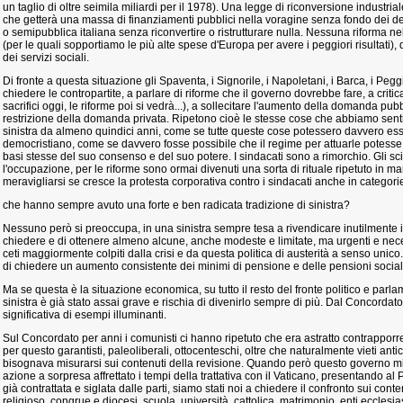
un taglio di oltre seimila miliardi per il 1978). Una legge di riconversione industrial
che getterà una massa di finanziamenti pubblici nella voragine senza fondo dei def
o semipubblica italiana senza riconvertire o ristrutturare nulla. Nessuna riforma ne
(per le quali sopportiamo le più alte spese d'Europa per avere i peggiori risultati), d
dei servizi sociali.
Di fronte a questa situazione gli Spaventa, i Signorile, i Napoletani, i Barca, i Pe
chiedere le contropartite, a parlare di riforme che il governo dovrebbe fare, a critica
sacrifici oggi, le riforme poi si vedrà...), a sollecitare l'aumento della domanda 
restrizione della domanda privata. Ripetono cioè le stesse cose che abbiamo sentit
sinistra da almeno quindici anni, come se tutte queste cose potessero davvero es
democristiano, come se davvero fosse possibile che il regime per attuarle potesse m
basi stesse del suo consenso e del suo potere. I sindacati sono a rimorchio. Gli sc
l'occupazione, per le riforme sono ormai divenuti una sorta di rituale ripetuto in 
meravigliarsi se cresce la protesta corporativa contro i sindacati anche in categori
che hanno sempre avuto una forte e ben radicata tradizione di sinistra?
Nessuno però si preoccupa, in una sinistra sempre tesa a rivendicare inutilmente inte
chiedere e di ottenere almeno alcune, anche modeste e limitate, ma urgenti e nece
ceti maggiormente colpiti dalla crisi e da questa politica di austerità a senso un
di chiedere un aumento consistente dei minimi di pensione e delle pensioni social
Ma se questa è la situazione economica, su tutto il resto del fronte politico e parl
sinistra è già stato assai grave e rischia di divenirlo sempre di più. Dal Concordato
significativa di esempi illuminanti.
Sul Concordato per anni i comunisti ci hanno ripetuto che era astratto contrappo
per questo garantisti, paleoliberali, ottocenteschi, oltre che naturalmente vieti anti
bisognava misurarsi sui contenuti della revisione. Quando però questo governo mi
azione a sorpresa affrettato i tempi della trattativa con il Vaticano, presentando 
già contrattata e siglata dalle parti, siamo stati noi a chiedere il confronto sui con
religioso, congrue e diocesi, scuola, università, cattolica, matrimonio, enti ecclesiast