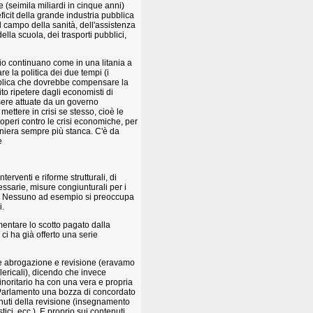
e (seimila miliardi in cinque anni)
icit della grande industria pubblica
l campo della sanità, dell'assistenza
ella scuola, dei trasporti pubblici,
ggio continuano come in una litania a
re la politica dei due tempi (i
pubblica che dovrebbe compensare la
o ripetere dagli economisti di
sere attuate da un governo
ettere in crisi se stesso, cioè le
ioperi contro le crisi economiche, per
maniera sempre più stanca. C'è da
e
rventi e riforme strutturali, di
ssarie, misure congiunturali per i
ico. Nessuno ad esempio si preoccupa
i.
amentare lo scotto pagato dalla
 ci ha già offerto una serie
rre abrogazione e revisione (eravamo
clericali), dicendo che invece
noritario ha con una vera e propria
al Parlamento una bozza di concordato
tenuti della revisione (insegnamento
ici, ecc.). E proprio sui contenuti,