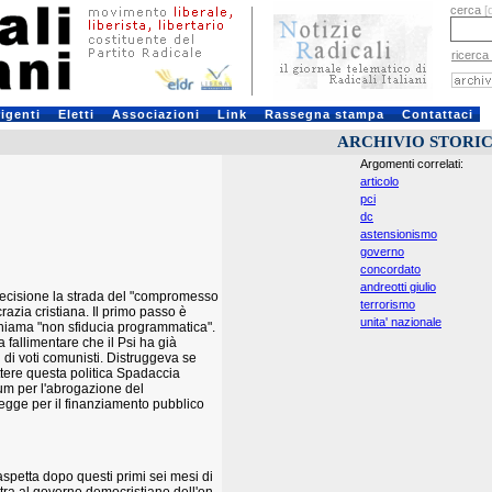
cerca
[
ricerca
rigenti
Eletti
Associazioni
Link
Rassegna stampa
Contattaci
ARCHIVIO STORI
Argomenti correlati:
articolo
pci
dc
astensionismo
governo
concordato
andreotti giulio
decisione la strada del "compromesso
terrorismo
razia cristiana. Il primo passo è
unita' nazionale
a chiama "non sfiducia programmatica".
 fallimentare che il Psi ha già
i di voti comunisti. Distruggeva se
ttere questa politica Spadaccia
ndum per l'abrogazione del
legge per il finanziamento pubblico
spetta dopo questi primi sei mesi di