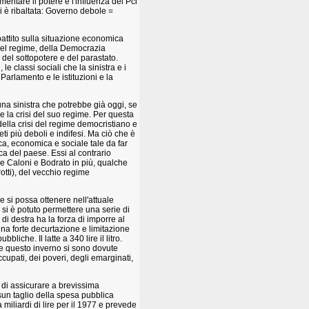
mentare il potere e l'influenza del Pci
 è ribaltata: Governo debole =
attito sulla situazione economica
del regime, della Democrazia
 del sottopotere e del parastato.
le classi sociali che la sinistra e i
arlamento e le istituzioni e la
una sinistra che potrebbe già oggi, se
 e la crisi del suo regime. Per questa
 della crisi del regime democristiano e
ti più deboli e indifesi. Ma ciò che è
ca, economica e sociale tale da far
a del paese. Essi al contrario
he Caloni e Bodrato in più, qualche
ti), del vecchio regime
e si possa ottenere nell'attuale
 si è potuto permettere una serie di
 destra ha la forza di imporre al
una forte decurtazione e limitazione
liche. Il latte a 340 lire il litro.
che questo inverno si sono dovute
cupati, dei poveri, degli emarginati,
o di assicurare a brevissima
sun taglio della spesa pubblica
 miliardi di lire per il 1977 e prevede