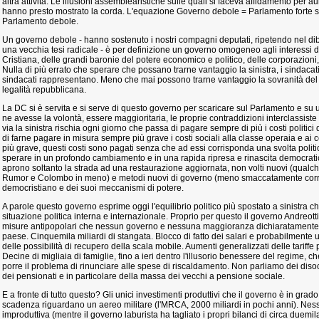
altra attività. Le illusioni assemblearistiche sulle quali si faceva affidamento per au
hanno presto mostrato la corda. L'equazione Governo debole = Parlamento forte si
Parlamento debole.
Un governo debole - hanno sostenuto i nostri compagni deputati, ripetendo nel dib
una vecchia tesi radicale - è per definizione un governo omogeneo agli interessi 
Cristiana, delle grandi baronie del potere economico e politico, delle corporazioni,
Nulla di più errato che sperare che possano trarne vantaggio la sinistra, i sindacati, 
sindacati rappresentano. Meno che mai possono trarne vantaggio la sovranità del P
legalità repubblicana.
La DC si è servita e si serve di questo governo per scaricare sul Parlamento e su 
ne avesse la volontà, essere maggioritaria, le proprie contraddizioni interclassiste
via la sinistra rischia ogni giorno che passa di pagare sempre di più i costi politici
di farne pagare in misura sempre più grave i costi sociali alla classe operaia e ai ce
più grave, questi costi sono pagati senza che ad essi corrisponda una svolta politi
sperare in un profondo cambiamento e in una rapida ripresa e rinascita democratic
aprono soltanto la strada ad una restaurazione aggiornata, non volti nuovi (qualc
Rumor e Colombo in meno) e metodi nuovi di governo (meno smaccatamente corrot
democristiano e dei suoi meccanismi di potere.
A parole questo governo esprime oggi l'equilibrio politico più spostato a sinistra ch
situazione politica interna e internazionale. Proprio per questo il governo Andreotti
misure antipopolari che nessun governo e nessuna maggioranza dichiaratamente di
paese. Cinquemila miliardi di stangata. Blocco di fatto dei salari e probabilmente 
delle possibilità di recupero della scala mobile. Aumenti generalizzati delle tariffe pubb
Decine di migliaia di famiglie, fino a ieri dentro l'illusorio benessere del regime, 
porre il problema di rinunciare alle spese di riscaldamento. Non parliamo dei disoc
dei pensionati e in particolare della massa dei vecchi a pensione sociale.
E a fronte di tutto questo? Gli unici investimenti produttivi che il governo è in grad
scadenza riguardano un aereo militare (l'MRCA, 2000 miliardi in pochi anni). Nes
improduttiva (mentre il governo laburista ha tagliato i propri bilanci di circa duemila