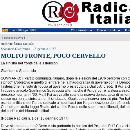
sab 08 ago. 2026
Chi siamo
Documenti
Di
[
cerca in archivio
]
Archivio Partito radicale
Spadaccia Gianfranco
-
15 gennaio 1977
MOLTO FRONTE, POCO CERVELLO
La sinistra nel fronte delle astensioni
Gianfranco Spadaccia
SOMMARIO: Il Partito comunista italiano, dopo le elezioni del 1976 percorre con 
storico". L'obiettivo è quello di entrare nella maggioranza di governo con la Democ
l'astensione nel voto di fiducia al governo presieduto da Giulio Andreotti. Il Pci l
In questo articolo Gianfranco Spadaccia afferma che il Pci percorre la stessa strada
percorso negli anni '60. Ma il Psi aveva alle spalle la riserva democratica di milion
stesso ma non la sinistra, non il sindacato. Oggi questa riserva non c'è più. Per ba
esorta i militanti del Partito radicale a mobilitarsi per l'organizzazione dei refere
Concordato, della legge Reale, del codice Rocco nelle sue norme illiberali, della 
dei partiti e dei tribunali militari..
(Notizie Radicali n. 1 del 15 gennaio 1977)
Dove stiamo andando? Dove ci sta portando la politica del Pci e del Psi? Cosa ci a