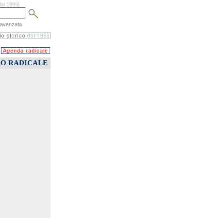
dal 1999]
 avanzata
Agenda radicale
CO RADICALE