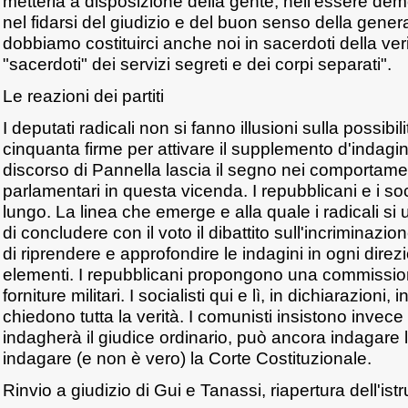
metterla a disposizione della gente, nell'essere demo
nel fidarsi del giudizio e del buon senso della gener
dobbiamo costituirci anche noi in sacerdoti della ver
"sacerdoti" dei servizi segreti e dei corpi separati".
Le reazioni dei partiti
I deputati radicali non si fanno illusioni sulla possibili
cinquanta firme per attivare il supplemento d'indagi
discorso di Pannella lascia il segno nei comportament
parlamentari in questa vicenda. I repubblicani e i soci
lungo. La linea che emerge e alla quale i radicali si
di concludere con il voto il dibattito sull'incriminazi
di riprendere e approfondire le indagini in ogni dire
elementi. I repubblicani propongono una commission
forniture militari. I socialisti qui e lì, in dichiarazioni, 
chiedono tutta la verità. I comunisti insistono invece 
indagherà il giudice ordinario, può ancora indagare l
indagare (e non è vero) la Corte Costituzionale.
Rinvio a giudizio di Gui e Tanassi, riapertura dell'istr