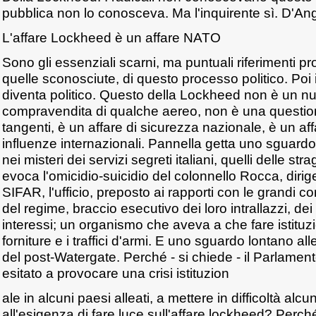
pubblica non lo conosceva. Ma l'inquirente sì. D'An
L'affare Lockheed è un affare NATO
Sono gli essenziali scarni, ma puntuali riferimenti pro
quelle sconosciute, di questo processo politico. Poi i
diventa politico. Questo della Lockheed non è un nu
compravendita di qualche aereo, non è una questione
tangenti, è un affare di sicurezza nazionale, è un af
influenze internazionali. Pannella getta uno sguardo
nei misteri dei servizi segreti italiani, quelli delle str
evoca l'omicidio-suicidio del colonnello Rocca, dirige
SIFAR, l'ufficio, preposto ai rapporti con le grandi 
del regime, braccio esecutivo dei loro intrallazzi, dei l
interessi; un organismo che aveva a che fare istitu
forniture e i traffici d'armi. E uno sguardo lontano al
del post-Watergate. Perché - si chiede - il Parlame
esitato a provocare una crisi istituzion
ale in alcuni paesi alleati, a mettere in difficoltà alcun
all'esigenza di fare luce sull'affare lockheed? Perché