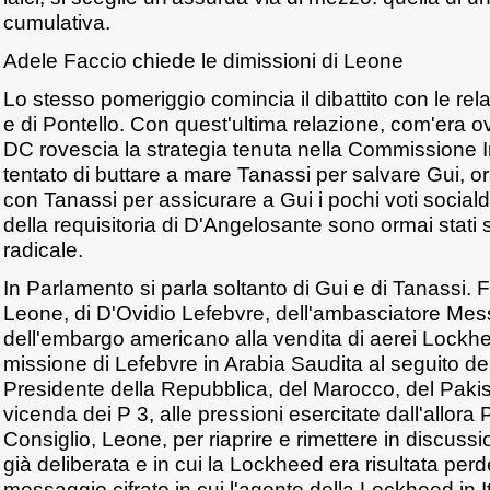
cumulativa.
Adele Faccio chiede le dimissioni di Leone
Lo stesso pomeriggio comincia il dibattito con le rel
e di Pontello. Con quest'ultima relazione, com'era ov
DC rovescia la strategia tenuta nella Commissione I
tentato di buttare a mare Tanassi per salvare Gui, o
con Tanassi per assicurare a Gui i pochi voti socialde
della requisitoria di D'Angelosante sono ormai stati sf
radicale.
In Parlamento si parla soltanto di Gui e di Tanassi. Fu
Leone, di D'Ovidio Lefebvre, dell'ambasciatore Mess
dell'embargo americano alla vendita di aerei Lockhee
missione di Lefebvre in Arabia Saudita al seguito dell
Presidente della Repubblica, del Marocco, del Pakist
vicenda dei P 3, alle pressioni esercitate dall'allora
Consiglio, Leone, per riaprire e rimettere in discu
già deliberata e in cui la Lockheed era risultata perd
messaggio cifrato in cui l'agente della Lockheed in It