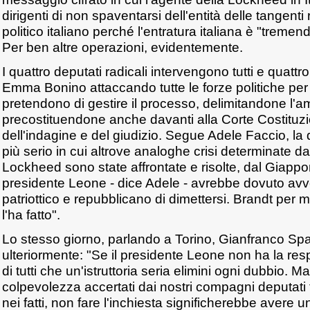
dirigenti di non spaventarsi dell'entità delle tangent
politico italiano perché l'entratura italiana è "trem
Per ben altre operazioni, evidentemente.
I quattro deputati radicali intervengono tutti e quattr
Emma Bonino attaccando tutte le forze politiche per 
pretendono di gestire il processo, delimitandone l'am
precostituendone anche davanti alla Corte Costituzi
dell'indagine e del giudizio. Segue Adele Faccio, la 
più serio in cui altrove analoghe crisi determinate d
Lockheed sono state affrontate e risolte, dal Giappon
presidente Leone - dice Adele - avrebbe dovuto avve
patriottico e repubblicano di dimettersi. Brandt per
l'ha fatto".
Lo stesso giorno, parlando a Torino, Gianfranco Sp
ulteriormente: "Se il presidente Leone non ha la resp
di tutti che un'istruttoria seria elimini ogni dubbio. Ma
colpevolezza accertati dai nostri compagni deputat
nei fatti, non fare l'inchiesta significherebbe avere 