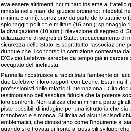
eva essere altrimenti incriminato insieme al fratello 
rimasta nelle mani del giudice ordinario: infedeltà neg
minima 5 anni); corruzione da parte dello straniero (d
spionaggio politico e militare (15 anni); spionaggio di
la divulgazione (10 anni); rilevazione di segreto di St
utilizzazione di segreti di Stato; procacciamento di n
sicurezza dello Stato. E soprattutto l'associazione p
dunque che il concorso in corruzione contestata dall
D'Ovidio Lefebvre sarebbe da tempo già in carcere se
occupato dell'inchiesta.
Pannella ricostruisce a rapidi tratti l'ambiente di "a
due Lefebvre, i loro rapporti con Leone. Esamina il l
professionisti delle relazioni internazionali. Cita do
testimoniano dell'assoluta fiducia che la potente so
loro confronti. Non utilizza che in minima parte gli alt
piste possibili di indagine per una istruttoria che si
manchevole e monca. Si limita ad alcuni episodi chiav
emblematici, che dimostrano come l'inquirente si s
quando si è trovata di fronte ai possibili sviluppi c