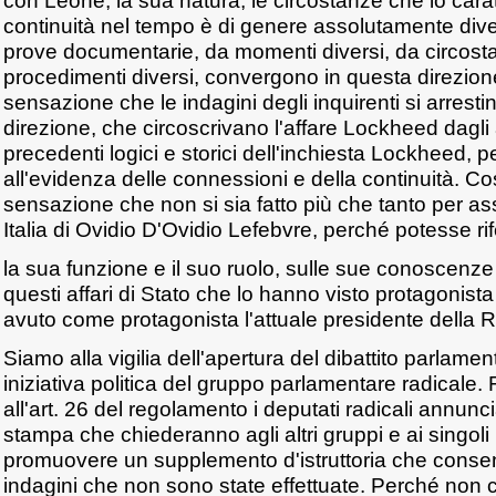
con Leone, la sua natura, le circostanze che lo cara
continuità nel tempo è di genere assolutamente dive
prove documentarie, da momenti diversi, da circostanz
procedimenti diversi, convergono in questa direzione
sensazione che le indagini degli inquirenti si arresti
direzione, che circoscrivano l'affare Lockheed dagli al
precedenti logici e storici dell'inchiesta Lockheed,
all'evidenza delle connessioni e della continuità. Co
sensazione che non si sia fatto più che tanto per as
Italia di Ovidio D'Ovidio Lefebvre, perché potesse rif
la sua funzione e il suo ruolo, sulle sue conoscenze 
questi affari di Stato che lo hanno visto protagonist
avuto come protagonista l'attuale presidente della 
Siamo alla vigilia dell'apertura del dibattito parlame
iniziativa politica del gruppo parlamentare radicale.
all'art. 26 del regolamento i deputati radicali annun
stampa che chiederanno agli altri gruppi e ai singoli
promuovere un supplemento d'istruttoria che consen
indagini che non sono state effettuate. Perché non c