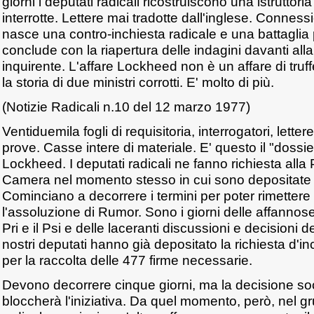
giorni i deputati radicali ricostruiscono una istruttori
interrotte. Lettere mai tradotte dall'inglese. Conness
nasce una contro-inchiesta radicale e una battaglia
conclude con la riapertura delle indagini davanti a
inquirente. L'affare Lockheed non è un affare di truff
la storia di due ministri corrotti. E' molto di più.
(Notizie Radicali n.10 del 12 marzo 1977)
Ventiduemila fogli di requisitoria, interrogatori, letter
prove. Casse intere di materiale. E' questo il "dossi
Lockheed. I deputati radicali ne fanno richiesta alla
Camera nel momento stesso in cui sono depositate l
Cominciano a decorrere i termini per poter rimettere
l'assoluzione di Rumor. Sono i giorni delle affannose tr
Pri e il Psi e delle laceranti discussioni e decisioni dei
nostri deputati hanno già depositato la richiesta d'
per la raccolta delle 477 firme necessarie.
Devono decorrere cinque giorni, ma la decisione soc
bloccherà l'iniziativa. Da quel momento, però, nel 