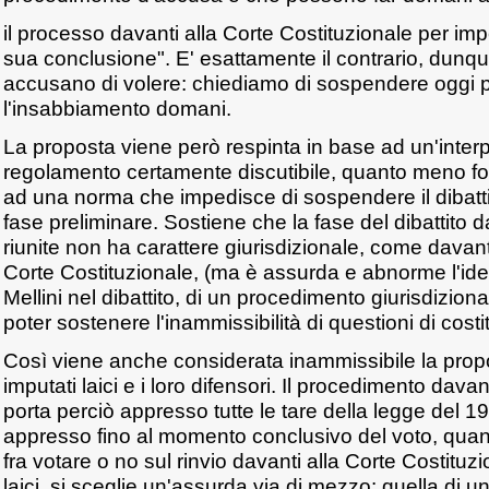
il processo davanti alla Corte Costituzionale per impe
sua conclusione". E' esattamente il contrario, dunque, 
accusano di volere: chiediamo di sospendere oggi per
l'insabbiamento domani.
La proposta viene però respinta in base ad un'inter
regolamento certamente discutibile, quanto meno for
ad una norma che impedisce di sospendere il dibattit
fase preliminare. Sostiene che la fase del dibattito 
riunite non ha carattere giurisdizionale, come davanti
Corte Costituzionale, (ma è assurda e abnorme l'id
Mellini nel dibattito, di un procedimento giurisdizion
poter sostenere l'inammissibilità di questioni di costi
Così viene anche considerata inammissibile la propos
imputati laici e i loro difensori. Il procedimento dava
porta perciò appresso tutte le tare della legge del 1
appresso fino al momento conclusivo del voto, qua
fra votare o no sul rinvio davanti alla Corte Costituzi
laici, si sceglie un'assurda via di mezzo: quella di 