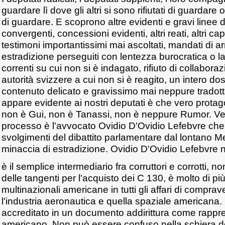
guardare lì dove gli altri si sono rifiutati di guarda
di guardare. E scoprono altre evidenti e gravi linee d
convergenti, concessioni evidenti, altri reati, altri ca
testimoni importantissimi mai ascoltati, mandati di ar
estradizione perseguiti con lentezza burocratica o la
correnti su cui non si è indagato, rifiuto di collabora
autorità svizzere a cui non si è reagito, un intero doss
contenuto delicato e gravissimo mai neppure tradotto
appare evidente ai nostri deputati è che vero prota
non è Gui, non è Tanassi, non è neppure Rumor. Ve
processo è l'avvocato Ovidio D'Ovidio Lefebvre che 
svolgimenti del dibattito parlamentare dal lontano M
minaccia di estradizione. Ovidio D'Ovidio Lefebvre 
è il semplice intermediario fra corruttori e corrotti, no
delle tangenti per l'acquisto dei C 130, è molto di più
multinazionali americane in tutti gli affari di compr
l'industria aeronautica e quella spaziale americana.
accreditato in un documento addirittura come rapp
americano. Non può essere confuso nella schiera dei