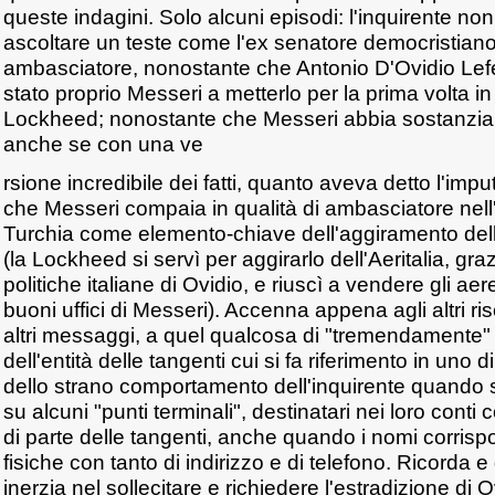
queste indagini. Solo alcuni episodi: l'inquirente non
ascoltare un teste come l'ex senatore democristiano
ambasciatore, nonostante che Antonio D'Ovidio Lef
stato proprio Messeri a metterlo per la prima volta in
Lockheed; nonostante che Messeri abbia sostanzia
anche se con una ve
rsione incredibile dei fatti, quanto aveva detto l'imp
che Messeri compaia in qualità di ambasciatore nell
Turchia come elemento-chiave dell'aggiramento de
(la Lockheed si servì per aggirarlo dell'Aeritalia, graz
politiche italiane di Ovidio, e riuscì a vendere gli aer
buoni uffici di Messeri). Accenna appena agli altri ri
altri messaggi, a quel qualcosa di "tremendamente"
dell'entità delle tangenti cui si fa riferimento in uno
dello strano comportamento dell'inquirente quando si
su alcuni "punti terminali", destinatari nei loro conti 
di parte delle tangenti, anche quando i nomi corri
fisiche con tanto di indirizzo e di telefono. Ricorda
inerzia nel sollecitare e richiedere l'estradizione di 