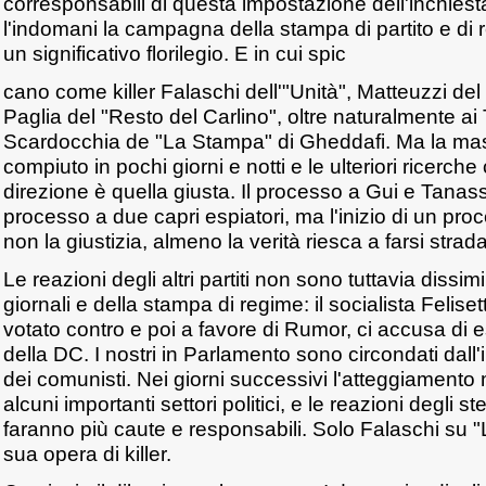
corresponsabili di questa impostazione dell'inchiesta
l'indomani la campagna della stampa di partito e di r
un significativo florilegio. E in cui spic
cano come killer Falaschi dell'"Unità", Matteuzzi de
Paglia del "Resto del Carlino", oltre naturalmente ai 
Scardocchia de "La Stampa" di Gheddafi. Ma la mas
compiuto in pochi giorni e notti e le ulteriori ricerch
direzione è quella giusta. Il processo a Gui e Tanass
processo a due capri espiatori, ma l'inizio di un pro
non la giustizia, almeno la verità riesca a farsi strada
Le reazioni degli altri partiti non sono tuttavia dissimi
giornali e della stampa di regime: il socialista Felise
votato contro e poi a favore di Rumor, ci accusa di 
della DC. I nostri in Parlamento sono circondati dall'
dei comunisti. Nei giorni successivi l'atteggiamento
alcuni importanti settori politici, e le reazioni degli s
faranno più caute e responsabili. Solo Falaschi su "
sua opera di killer.