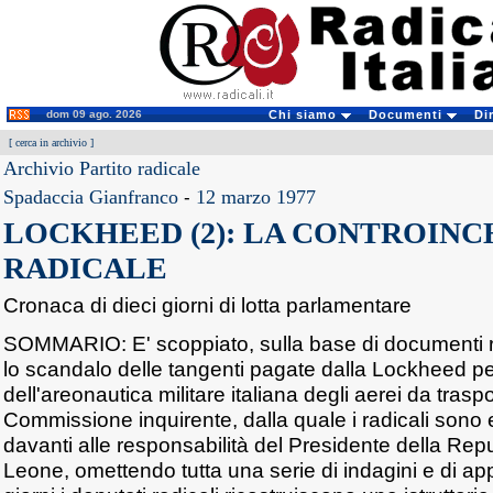
dom 09 ago. 2026
Chi siamo
Documenti
Di
[
cerca in archivio
]
Archivio Partito radicale
Spadaccia Gianfranco
-
12 marzo 1977
LOCKHEED (2): LA CONTROINC
RADICALE
Cronaca di dieci giorni di lotta parlamentare
SOMMARIO: E' scoppiato, sulla base di documenti re
lo scandalo delle tangenti pagate dalla Lockheed per
dell'areonautica militare italiana degli aerei da tras
Commissione inquirente, dalla quale i radicali sono e
davanti alle responsabilità del Presidente della Re
Leone, omettendo tutta una serie di indagini e di ap