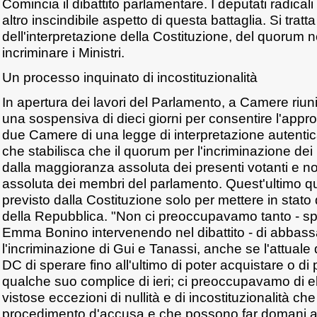
Comincia il dibattito parlamentare. I deputati radicali
altro inscindibile aspetto di questa battaglia. Si trat
dell'interpretazione della Costituzione, del quorum 
incriminare i Ministri.
Un processo inquinato di incostituzionalità
In apertura dei lavori del Parlamento, a Camere riu
una sospensiva di dieci giorni per consentire l'appr
due Camere di una legge di interpretazione autentica
che stabilisca che il quorum per l'incriminazione dei m
dalla maggioranza assoluta dei presenti votanti e 
assoluta dei membri del parlamento. Quest'ultimo q
previsto dalla Costituzione solo per mettere in stato
della Repubblica. "Non ci preoccupavamo tanto - spi
Emma Bonino intervenendo nel dibattito - di abbassa
l'incriminazione di Gui e Tanassi, anche se l'attuale
DC di sperare fino all'ultimo di poter acquistare o di po
qualche suo complice di ieri; ci preoccupavamo di e
vistose eccezioni di nullità e di incostituzionalità c
procedimento d'accusa e che possono far domani 