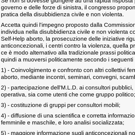
Se non si dovesse giungere ad una rapida risposta p
governo e delle forze di sinistra, il congresso propone
pratica della disubbidienza civile e non violenta.
Accetta quindi l'impegno proposto dalla Commissio
individua nella disubbidienza civile e non violenta c
Self-Help aborto, la prosecuzione delle iniziative rigua
anticoncezionali, i centri contro la violenza, quella p
ce è modo alternativo alla tradizionale prassi politi
quindi a muoversi politicamente secondo i seguenti 
1) - Coinvolgimento e confronto con altri collettivi f
aborto, mediante incontri, seminari, convegni, scam
2) - partecipazione dell'M.L.D. ai consultori pubblici, 
operativa, sia come utenti che come gruppo politico
3) - costituzione di gruppi per consultori mobili;
4) - diffusione di una scientifica e corretta informazi
femminile e maschile, e loro analisi socializzata;
5) - maggiore informazione sugli anticoncezionali noc