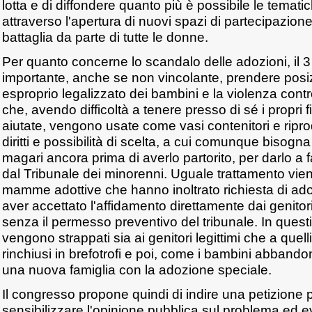
lotta e di diffondere quanto più è possibile le temat
attraverso l'apertura di nuovi spazi di partecipazio
battaglia da parte di tutte le donne.
Per quanto concerne lo scandalo delle adozioni, il 3
importante, anche se non vincolante, prendere posiz
esproprio legalizzato dei bambini e la violenza cont
che, avendo difficoltà a tenere presso di sé i propri f
aiutate, vengono usate come vasi contenitori e riprodu
diritti e possibilità di scelta, a cui comunque bisogna
magari ancora prima di averlo partorito, per darlo a
dal Tribunale dei minorenni. Uguale trattamento vien
mamme adottive che hanno inoltrato richiesta di ad
aver accettato l'affidamento direttamente dai genitori 
senza il permesso preventivo del tribunale. In questi
vengono strappati sia ai genitori legittimi che a quell
rinchiusi in brefotrofi e poi, come i bambini abbando
una nuova famiglia con la adozione speciale.
Il congresso propone quindi di indire una petizione 
sensibilizzare l'opinione pubblica sul problema ed 