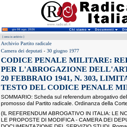
gio 06 ago. 2026
Chi siamo
Documenti
Di
[
cerca in archivio
]
Archivio Partito radicale
Camera dei deputati
-
30 giugno 1977
CODICE PENALE MILITARE: R
PER L'ABROGAZIONE DELL'ART
20 FEBBRAIO 1941, N. 303, LIM
TESTO DEL CODICE PENALE MI
SOMMARIO: Scheda sul referendum abrogativo del c
promosso dal Partito radicale. Ordinanza della Cort
(IL REFERENDUM ABROGATIVO IN ITALIA: LE N
LE PROPOSTE DI MODIFICA - CAMERA DEI DEPU
DOCUMENTAZIONE DEL SERVIZIO STUDI, Roma 