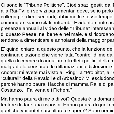
Ci sono le "Tribune Politiche". Cioè spazi gestiti dal
alla Rai-Tv; e i servizi parlamentari dove, se io parlo
collega per dieci secondi, abbiamo lo stesso tempo 
comunque, siamo citati entrambi. Evidentemente a
presenze annuali al video delle "Tribune" interessan
di questo Paese, nel bene e nel male, e si ricordano
tendono a dimenticare e annoiarsi della maggior part
E' quindi chiaro, a questo punto, che la funzione dell
continua citazione che viene fatta "contro" di me da 
quella di cercare di annullare gli effetti politici dell
malgrado le censura e le diffamazioni o distorsioni sul
Ancora: mi avete mai visto a "Ring", a "Proibito", a "
"culturali" della Ravaioli e di Arbasino? Mi escludon
perché hanno paura, i lacchè di mamma Rai e di papa
Costanzo, i Falivena e i Fichera?
Ma hanno paura di me o di voi? Questa è la doman
tentare di dare una risposta. Hanno paura di quel ch
quel che voi potete ascoltare e sapere? Sono nemic