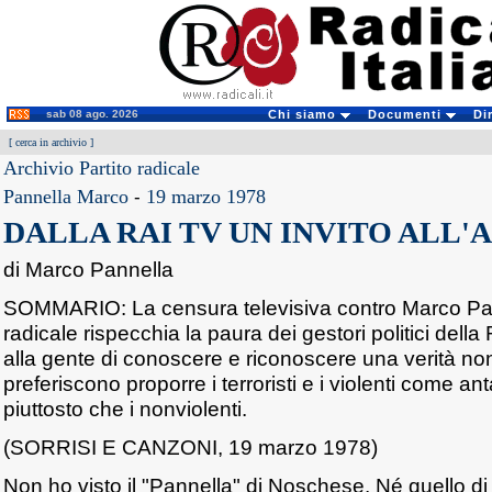
sab 08 ago. 2026
Chi siamo
Documenti
Di
[
cerca in archivio
]
Archivio Partito radicale
Pannella Marco
-
19 marzo 1978
DALLA RAI TV UN INVITO ALL'
di Marco Pannella
SOMMARIO: La censura televisiva contro Marco Panne
radicale rispecchia la paura dei gestori politici della
alla gente di conoscere e riconoscere una verità no
preferiscono proporre i terroristi e i violenti come an
piuttosto che i nonviolenti.
(SORRISI E CANZONI, 19 marzo 1978)
Non ho visto il "Pannella" di Noschese. Né quello d