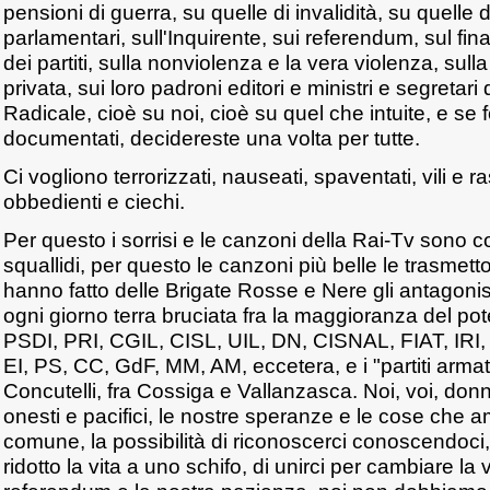
pensioni di guerra, su quelle di invalidità, su quelle di
parlamentari, sull'Inquirente, sui referendum, sul f
dei partiti, sulla nonviolenza e la vera violenza, sull
privata, sui loro padroni editori e ministri e segretari d
Radicale, cioè su noi, cioè su quel che intuite, e se f
documentati, decidereste una volta per tutte.
Ci vogliono terrorizzati, nauseati, spaventati, vili e r
obbedienti e ciechi.
Per questo i sorrisi e le canzoni della Rai-Tv sono co
squallidi, per questo le canzoni più belle le trasmet
hanno fatto delle Brigate Rosse e Nere gli antagonis
ogni giorno terra bruciata fra la maggioranza del po
PSDI, PRI, CGIL, CISL, UIL, DN, CISNAL, FIAT, IRI, 
EI, PS, CC, GdF, MM, AM, eccetera, e i "partiti armati
Concutelli, fra Cossiga e Vallanzasca. Noi, voi, donne
onesti e pacifici, le nostre speranze e le cose che a
comune, la possibilità di riconoscerci conoscendoci, 
ridotto la vita a uno schifo, di unirci per cambiare la v