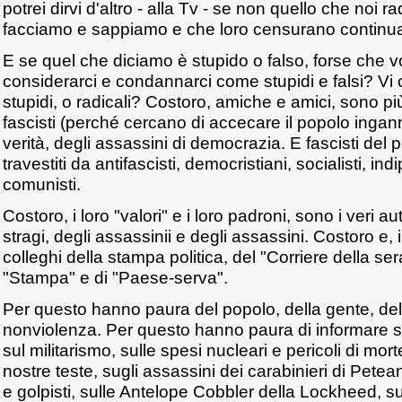
potrei dirvi d'altro - alla Tv - se non quello che noi 
facciamo e sappiamo e che loro censurano contin
E se quel che diciamo è stupido o falso, forse che 
considerarci e condannarci come stupidi e falsi? Vi 
stupidi, o radicali? Costoro, amiche e amici, sono 
fascisti (perché cercano di accecare il popolo ingann
verità, degli assassini di democrazia. E fascisti del 
travestiti da antifascisti, democristiani, socialisti, i
comunisti.
Costoro, i loro "valori" e i loro padroni, sono i veri au
stragi, degli assassinii e degli assassini. Costoro e, 
colleghi della stampa politica, del "Corriere della ser
"Stampa" e di "Paese-serva".
Per questo hanno paura del popolo, della gente, del
nonviolenza. Per questo hanno paura di informare sul
sul militarismo, sulle spesi nucleari e pericoli di mor
nostre teste, sugli assassini dei carabinieri di Petean
e golpisti, sulle Antelope Cobbler della Lockheed, sul