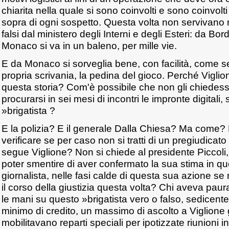
chiarita nella quale si sono coinvolti e sono coinvolti 
sopra di ogni sospetto. Questa volta non servivan
falsi dal ministero degli Interni e degli Esteri: da Bo
Monaco si va in un baleno, per mille vie.
E da Monaco si sorveglia bene, con facilità, come s
propria scrivania, la pedina del gioco. Perché Viglio
questa storia? Com'è possibile che non gli chiede
procurarsi in sei mesi di incontri le impronte digitali,
»brigatista ?
E la polizia? E il generale Dalla Chiesa? Ma come
verificare se per caso non si tratti di un pregiudicato
segue Viglione? Non si chiede al presidente Piccoli,
poter smentire di aver confermato la sua stima in qu
giornalista, nelle fasi calde di questa sua azione se
il corso della giustizia questa volta? Chi aveva paur
le mani su questo »brigatista vero o falso, sedicent
minimo di credito, un massimo di ascolto a Viglione g
mobilitavano reparti speciali per ipotizzate riunioni 