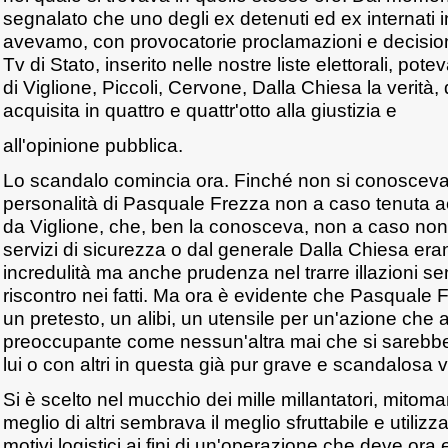
segnalato che uno degli ex detenuti ed ex internati
avevamo, con provocatorie proclamazioni e decisioni
Tv di Stato, inserito nelle nostre liste elettorali, pote
di Viglione, Piccoli, Cervone, Dalla Chiesa la verità, 
acquisita in quattro e quattr'otto alla giustizia e
all'opinione pubblica.
Lo scandalo comincia ora. Finché non si conosceva l
personalità di Pasquale Frezza non a caso tenuta 
da Viglione, che, ben la conosceva, non a caso non 
servizi di sicurezza o dal generale Dalla Chiesa eran
incredulità ma anche prudenza nel trarre illazioni 
riscontro nei fatti. Ma ora è evidente che Pasquale 
un pretesto, un alibi, un utensile per un'azione che 
preoccupante come nessun'altra mai che si sareb
lui o con altri in questa già pur grave e scandalosa 
Si è scelto nel mucchio dei mille millantatori, mitoman
meglio di altri sembrava il meglio sfruttabile e utiliz
motivi logistici ai fini di un'operazione che deve ora 