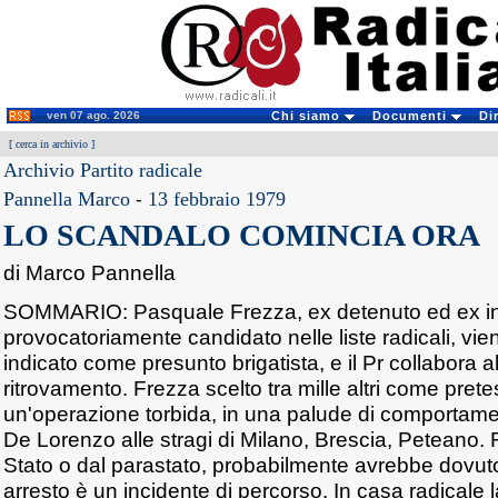
ven 07 ago. 2026
Chi siamo
Documenti
Di
[
cerca in archivio
]
Archivio Partito radicale
Pannella Marco
-
13 febbraio 1979
LO SCANDALO COMINCIA ORA
di Marco Pannella
SOMMARIO: Pasquale Frezza, ex detenuto ed ex in
provocatoriamente candidato nelle liste radicali, v
indicato come presunto brigatista, e il Pr collabora al
ritrovamento. Frezza scelto tra mille altri come pretes
un'operazione torbida, in una palude di comportame
De Lorenzo alle stragi di Milano, Brescia, Peteano. 
Stato o dal parastato, probabilmente avrebbe dovuto 
arresto è un incidente di percorso. In casa radicale l