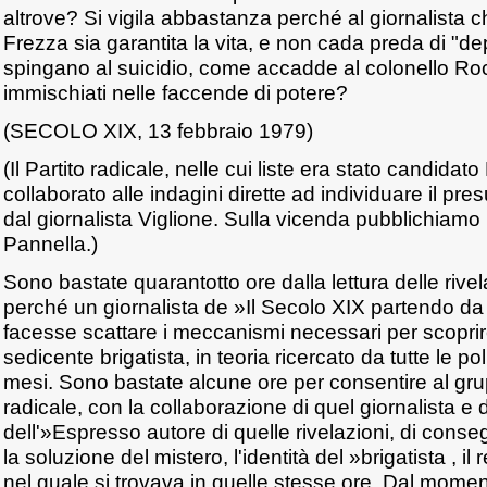
altrove? Si vigila abbastanza perché al giornalista c
Frezza sia garantita la vita, e non cada preda di "de
spingano al suicidio, come accadde al colonello Roc
immischiati nelle faccende di potere?
(SECOLO XIX, 13 febbraio 1979)
(Il Partito radicale, nelle cui liste era stato candida
collaborato alle indagini dirette ad individuare il pres
dal giornalista Viglione. Sulla vicenda pubblichiamo 
Pannella.)
Sono bastate quarantotto ore dalla lettura delle riv
perché un giornalista de »Il Secolo XIX partendo da
facesse scattare i meccanismi necessari per scoprire 
sedicente brigatista, in teoria ricercato da tutte le pol
mesi. Sono bastate alcune ore per consentire al gr
radicale, con la collaborazione di quel giornalista e 
dell'»Espresso autore di quelle rivelazioni, di conse
la soluzione del mistero, l'identità del »brigatista , il 
nel quale si trovava in quelle stesse ore. Dal moment