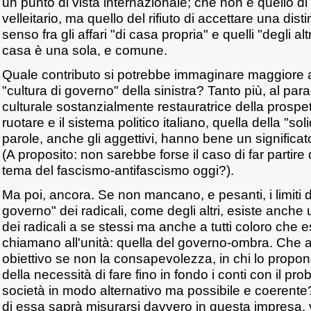
un punto di vista internazionale; che non è quello di
velleitario, ma quello del rifiuto di accettare una dis
senso fra gli affari "di casa propria" e quelli "degli al
casa è una sola, e comune.
Quale contributo si potrebbe immaginare maggiore a
"cultura di governo" della sinistra? Tanto più, al para
culturale sostanzialmente restauratrice della prospett
ruotare e il sistema politico italiano, quella della "sol
parole, anche gli aggettivi, hanno bene un significato
(A proposito: non sarebbe forse il caso di far partire di
tema del fascismo-antifascismo oggi?).
Ma poi, ancora. Se non mancano, e pesanti, i limiti de
governo" dei radicali, come degli altri, esiste anche
dei radicali a se stessi ma anche a tutti coloro che e
chiamano all'unità: quella del governo-ombra. Che al
obiettivo se non la consapevolezza, in chi lo propon
della necessità di fare fino in fondo i conti con il pr
società in modo alternativo ma possibile e coerente?
di essa saprà misurarsi davvero in questa impresa, 