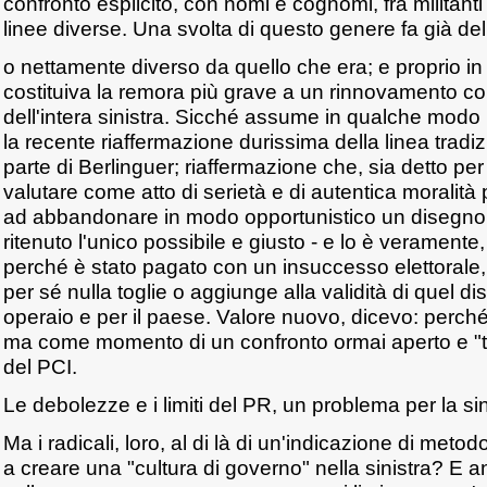
confronto esplicito, con nomi e cognomi, fra militanti e
linee diverse. Una svolta di questo genere fa già del
o nettamente diverso da quello che era; e proprio i
costituiva la remora più grave a un rinnovamento c
dell'intera sinistra. Sicché assume in qualche mod
la recente riaffermazione durissima della linea tradiz
parte di Berlinguer; riaffermazione che, sia detto per
valutare come atto di serietà e di autentica moralità po
ad abbandonare in modo opportunistico un disegno p
ritenuto l'unico possibile e giusto - e lo è veramente
perché è stato pagato con un insuccesso elettorale,
per sé nulla toglie o aggiunge alla validità di quel 
operaio e per il paese. Valore nuovo, dicevo: perché 
ma come momento di un confronto ormai aperto e "tr
del PCI.
Le debolezze e i limiti del PR, un problema per la sin
Ma i radicali, loro, al di là di un'indicazione di met
a creare una "cultura di governo" nella sinistra? E an