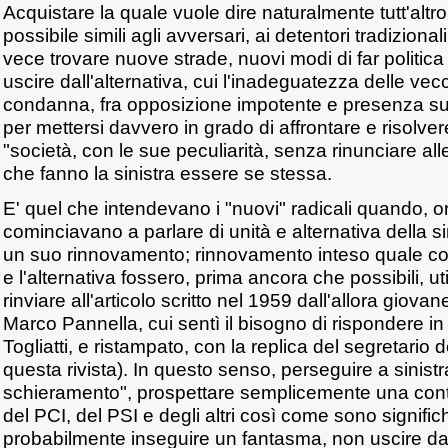
Acquistare la quale vuole dire naturalmente tutt'altro
possibile simili agli avversari, ai detentori tradizionali
vece trovare nuove strade, nuovi modi di far politic
uscire dall'alternativa, cui l'inadeguatezza delle ve
condanna, fra opposizione impotente e presenza su
per mettersi davvero in grado di affrontare e risolver
"società, con le sue peculiarità, senza rinunciare al
che fanno la sinistra essere se stessa.
E' quel che intendevano i "nuovi" radicali quando, o
cominciavano a parlare di unità e alternativa della s
un suo rinnovamento; rinnovamento inteso quale con
e l'alternativa fossero, prima ancora che possibili, util
rinviare all'articolo scritto nel 1959 dall'allora giova
Marco Pannella, cui sentì il bisogno di rispondere i
Togliatti, e ristampato, con la replica del segretario 
questa rivista). In questo senso, perseguire a sinistra
schieramento", prospettare semplicemente una con
del PCI, del PSI e degli altri così come sono signifi
probabilmente inseguire un fantasma, non uscire da