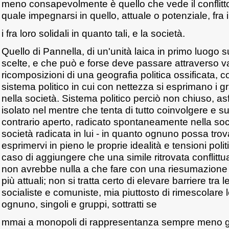
meno consapevolmente è quello che vede il conflitt
quale impegnarsi in quello, attuale o potenziale, fra i 
i fra loro solidali in quanto tali, e la società.
Quello di Pannella, di un'unità laica in primo luogo s
scelte, e che può e forse deve passare attraverso v
ricomposizioni di una geografia politica ossificata, 
sistema politico in cui con nettezza si esprimano i gra
nella società. Sistema politico perciò non chiuso, asf
isolato nel mentre che tenta di tutto coinvolgere e s
contrario aperto, radicato spontaneamente nella socie
società radicata in lui - in quanto ognuno possa trov
esprimervi in pieno le proprie idealità e tensioni poli
caso di aggiungere che una simile ritrovata conflittua
non avrebbe nulla a che fare con una riesumazione d
più attuali; non si tratta certo di elevare barriere tra
socialiste e comuniste, mia piuttosto di rimescolare
ognuno, singoli e gruppi, sottratti se
mmai a monopoli di rappresentanza sempre meno gius