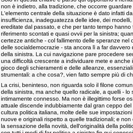
non è indietro, alla tradizione, che occorre guardare
L'elemento centrale della situazione è dato infatti d
insufficienza, inadeguatezza delle idee, dei modelli,
ereditate dal passato, e che per tanto tempo hanno f
riferimento scontati e quasi ovvii per la sinistra; qu
certezze antiche - col fallimento delle speranze nel
delle socialdemocrazie - sta ancora lì a far davvero 
della sinistra. La cui navigazione pare procedere se
una difficoltà crescente a individuare mete e anche iti
gioco degli schieramenti e delle alleanze, essenziali
strumentali: a che cosa?, vien fatto sempre più di ch
La crisi, beninteso, non riguarda solo il filone comun
della sinistra, ma anche quello radicale, a quelli - lo
intimamente connesso. Ma non è illegittimo forse os
attuale discende indubbiamente dal gran ceppo del f
cultura politica italiana, molte delle sue impostazi
nuove e originali rispetto a quelle tradizionali; e no
la sensazione della novità, dell'originalità della polit
con tutti i modi di far politica a sinistra fin qui conos