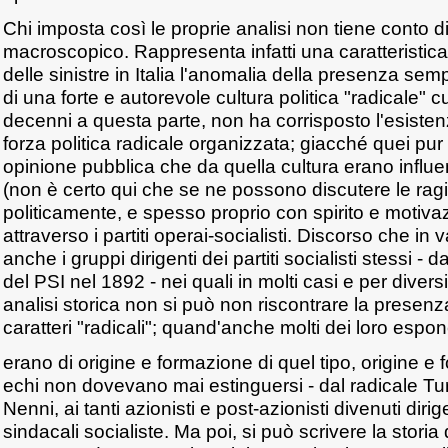
Chi imposta così le proprie analisi non tiene conto d
macroscopico. Rappresenta infatti una caratteristica
delle sinistre in Italia l'anomalia della presenza sem
di una forte e autorevole cultura politica "radicale" c
decenni a questa parte, non ha corrisposto l'esiste
forza politica radicale organizzata; giacché quei pur c
opinione pubblica che da quella cultura erano influe
(non è certo qui che se ne possono discutere le ragi
politicamente, e spesso proprio con spirito e motivazi
attraverso i partiti operai-socialisti. Discorso che in
anche i gruppi dirigenti dei partiti socialisti stessi - 
del PSI nel 1892 - nei quali in molti casi e per diversi
analisi storica non si può non riscontrare la presenz
caratteri "radicali"; quand'anche molti dei loro espo
erano di origine e formazione di quel tipo, origine e 
echi non dovevano mai estinguersi - dal radicale Tur
Nenni, ai tanti azionisti e post-azionisti divenuti dirig
sindacali socialiste. Ma poi, si può scrivere la storia