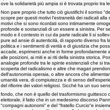
ove la solidarietà più ampia si è trovata proprio tra l
Non pare proprio che tutto ciò giustifichi il sorriso "de
scopre per questi motivi l'estraneità dei radicali alla si
motivi che si sono ricordati sono intimamente omoge
profonde e sostanziali di un essere a sinistra. Per se 
modo e il contesto in cui da parte radicale li si soll
pure ad ansie di autenticità, di rapporto diverso fra 
politica e i sentimenti di verità e di giustizia che 
accade, esprimersi anche in forme profondamente a
alle posizioni, ai miti e ai riti della sinistra storica. Po
analogie profonde tra le spinte esistenziali che si t
scoperta del radicalismo e altre che magari prendono
dell'autonomia operaia, o altre ancora che alimentan
umanità vera, di compiutezza e di senso dell'esper
del rifiorire dei valori religiosi. Sicché ha un suo sen
fondo, che non è quello del trasformismo guittesco 
elettorale, il fatto che in un medesimo discorso Panne
"compagni autonomi" e del "fratello Curcio"e insieme 