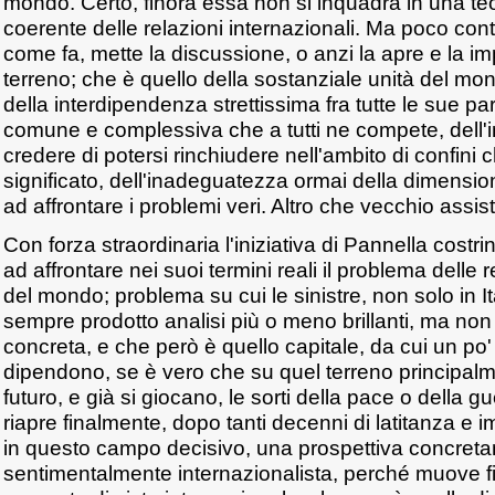
mondo. Certo, finora essa non si inquadra in una te
coerente delle relazioni internazionali. Ma poco con
come fa, mette la discussione, o anzi la apre e la i
terreno; che è quello della sostanziale unità del 
della interdipendenza strettissima fra tutte le sue par
comune e complessiva che a tutti ne compete, dell'
credere di potersi rinchiudere nell'ambito di confini
significato, dell'inadeguatezza ormai della dimensio
ad affrontare i problemi veri. Altro che vecchio assis
Con forza straordinaria l'iniziativa di Pannella costri
ad affrontare nei suoi termini reali il problema delle 
del mondo; problema su cui le sinistre, non solo in I
sempre prodotto analisi più o meno brillanti, ma non 
concreta, e che però è quello capitale, da cui un po' tut
dipendono, se è vero che su quel terreno principalm
futuro, e già si giocano, le sorti della pace o della 
riapre finalmente, dopo tanti decenni di latitanza e i
in questo campo decisivo, una prospettiva concret
sentimentalmente internazionalista, perché muove 