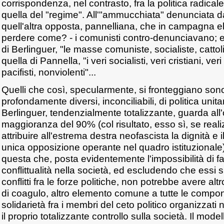
corrispondenza, nel contrasto, fra la politica radica
quella del "regime". All'"ammucchiata" denunciata da
quell'altra opposta, pannelliana, che in campagna el
perdere come? - i comunisti contro-denunciavano; e a
di Berlinguer, "le masse comuniste, socialiste, catto
quella di Pannella, "i veri socialisti, veri cristiani, veri
pacifisti, nonviolenti"...
Quelli che così, specularmente, si fronteggiano son
profondamente diversi, inconciliabili, di politica unita
Berlinguer, tendenzialmente totalizzante, guarda all'
maggioranza del 90% (col risultato, esso sì, se realiz
attribuire all'estrema destra neofascista la dignità e i
unica opposizione operante nel quadro istituzionale). U
questa che, posta evidentemente l'impossibilità di far 
conflittualità nella società, ed escludendo che essi
conflitti fra le forze politiche, non potrebbe avere al
di coagulo, altro elemento comune a tutte le compon
solidarietà fra i membri del ceto politico organizzati n
il proprio totalizzante controllo sulla società. Il mod