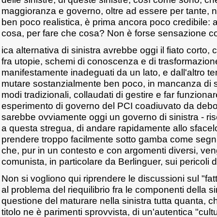
maggioranza e governo, oltre ad essere per tante, no
ben poco realistica, è prima ancora poco credibile: 
cosa, per fare che cosa? Non è forse sensazione c
ica alternativa di sinistra avrebbe oggi il fiato corto,
fra utopie, schemi di conoscenza e di trasformazione
manifestamente inadeguati da un lato, e dall'altro t
mutare sostanzialmente ben poco, in mancanza di sol
modi tradizionali, collaudati di gestire e far funziona
esperimento di governo del PCI coadiuvato da deboli 
sarebbe ovviamente oggi un governo di sinistra - r
a questa stregua, di andare rapidamente allo sface
prendere troppo facilmente sotto gamba come segni d
che, pur in un contesto e con argomenti diversi, ve
comunista, in particolare da Berlinguer, sui pericoli d
Non si vogliono qui riprendere le discussioni sul "fat
al problema del riequilibrio fra le componenti della si
questione del maturare nella sinistra tutta quanta, c
titolo ne è parimenti sprovvista, di un'autentica "cult