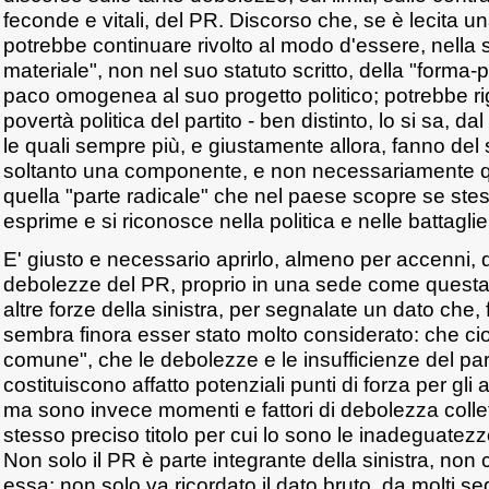
feconde e vitali, del PR. Discorso che, se è lecita u
potrebbe continuare rivolto al modo d'essere, nella 
materiale", non nel suo statuto scritto, della "forma-p
paco omogenea al suo progetto politico; potrebbe ri
povertà politica del partito - ben distinto, lo si sa, 
le quali sempre più, e giustamente allora, fanno del
soltanto una componente, e non necessariamente qu
quella "parte radicale" che nel paese scopre se stess
esprime e si riconosce nella politica e nelle battaglie 
E' giusto e necessario aprirlo, almeno per accenni, 
debolezze del PR, proprio in una sede come questa,
altre forze della sinistra, per segnalate un dato che,
sembra finora esser stato molto considerato: che cio
comune", che le debolezze e le insufficienze del par
costituiscono affatto potenziali punti di forza per gli alt
ma sono invece momenti e fattori di debolezza colletti
stesso preciso titolo per cui lo sono le inadeguatezz
Non solo il PR è parte integrante della sinistra, non
essa; non solo va ricordato il dato bruto, da molti s