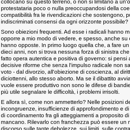
collocano su questo terreno, o non si limitano a un
protestataria poco o nulla preoccupandosi della co
compatibilità fra le rivendicazioni che sostengono, p
indiscriminati consensi da ogni orizzonte possibile?
Sono obiezioni frequenti. Ad esse i radicali hanno 
opporre a mio modo di vedere, e spesso, anche su 
hanno opposte. In primo luogo quella che, a fare un b
dieci anni, non si trova nessuna forza di sinistra che
fatto opera autentica e positiva di governo: si pensi 
decisive riforme che senza l'impulso radicale non s
voto - dal divorzio, all'obiezione di coscienza, al diritt
diciottenni, allo stesso aborto. Ma se il dibattito avv
vuole essere produttivo non sono le difese di bandi
più utile segnalare le difficoltà, i problemi irrisolti.
E allora sì, come non ammetterlo? Nelle posizioni del
incongruenze, insufficienze di approfondimento e d
di coordinamento fra gli atteggiamenti a proposito di
mancano. Rilevarlo con franchezza può essere un mo
discorso sulle tante debolezze, sui limiti, sulle contr