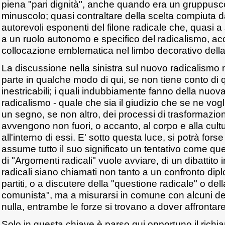
piena "pari dignità", anche quando era un gruppusco
minuscolo; quasi contraltare della scelta compiuta d
autorevoli esponenti del filone radicale che, quasi a 
a un ruolo autonomo e specifico del radicalismo, ac
collocazione emblematica nel limbo decorativo della 
La discussione nella sinistra sul nuovo radicalismo
parte in qualche modo di qui, se non tiene conto di q
inestricabili; i quali indubbiamente fanno della nuo
radicalismo - quale che sia il giudizio che se ne vog
un segno, se non altro, dei processi di trasformazio
avvengono non fuori, o accanto, al corpo e alla cultu
all'interno di essi. E' sotto questa luce, si potrà for
assume tutto il suo significato un tentativo come qu
di "Argomenti radicali" vuole avviare, di un dibattito 
radicali siano chiamati non tanto a un confronto diplom
partiti, o a discutere della "questione radicale" o del
comunista", ma a misurarsi in comune con alcuni de
nulla, entrambe le forze si trovano a dover affrontare
Solo in questa chiave è parso qui opportuno il rich