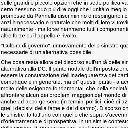
sulle grandi e piccole opzioni che in sede politica 
certo nessuno può più dire oggi che l'unità o meglio
promosse da Pannella discriminino o respingano i cat
anzi è necessario e naturale che molti di loro vi trovi
naturalmente - ma forse nemmeno tutti i componenti 
altre forze cui l'appello è rivolto.
"Cultura di governo", rinnovamento delle sinistre q
necessarie di un'alternativa possibile
Che cosa resta allora del discorso sull'unità delle si
alternativa alla DC. Il punto nodale dell'impostazion
essere la constatazione dell'inadeguatezza dei partiti 
comunque e in generale, ma di" questi "partiti - a acc
molte delle esigenze fondamentali che nella societ
affrontare alcun dei problemi maggiori del mondo di
anche ad accorgersene (in termini politici, cioè di azi
quelli decisivi della fame e del disarmo). Discorso c
le sinistre, fa tutt'uno con quello che sopra s'accenna
d'orientamento e di prospettiva. In un simile contesto
delle sinistre, di queste sinistre, così come sono, 