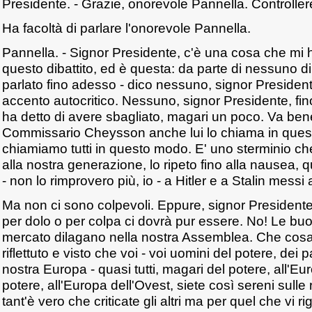
Presidente. - Grazie, onorevole Pannella. Controller
Ha facoltà di parlare l'onorevole Pannella.
Pannella. - Signor Presidente, c'è una cosa che mi 
questo dibattito, ed è questa: da parte di nessuno d
parlato fino adesso - dico nessuno, signor President
accento autocritico. Nessuno, signor Presidente, f
ha detto di avere sbagliato, magari un poco. Va bene, 
Commissario Cheysson anche lui lo chiama in que
chiamiamo tutti in questo modo. E' uno sterminio ch
alla nostra generazione, lo ripeto fino alla nausea, 
- non lo rimprovero più, io - a Hitler e a Stalin messi
Ma non ci sono colpevoli. Eppure, signor President
per dolo o per colpa ci dovrà pur essere. No! Le b
mercato dilagano nella nostra Assemblea. Che co
riflettuto e visto che voi - voi uomini del potere, dei pa
nostra Europa - quasi tutti, magari del potere, all'Eur
potere, all'Europa dell'Ovest, siete così sereni sulle
tant'è vero che criticate gli altri ma per quel che vi 