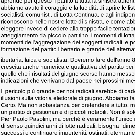
aprendo per questo il partito a tutta la sinistra aute
abbiamo avuto il coraggio e la lucidità di aprire le li
socialisti, comunisti, di Lotta Continua, e agli indipe
riconoscono nelle nostre lotte di sinistra, e come ab
eleggere invece di cedere alla troppo facile tentazion
atteggiamento da piccolo partitino. I momenti di lotta
momenti dell'aggregazione dei soggetti radicali, e po
formazione del partito libertario e grande dell'alternat
ibertaria, laica e socialista. Dovremo fare dell'anno
crescita anche numerica e qualitativa del partito pe
quello che i risultati del giugno scorso hanno messo i
indicazioni che venivano dal paese nei prossimi mes
Il pericolo più grande per noi radicali sarebbe di cad
illusioni sulla vittoria elettorale di giugno. Abbiamo 
Certo. Ma non abbastanza per pretendere a tutto, 
un partito di gestionari e di piccoli notabili. Non è s
Pier Paolo Pasolini, ma perché è veramente l'unic
di senso quindici anni di lotte radicali: bisogna "dime
successi e continuare imperterriti, ostinati, etername