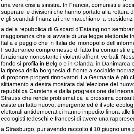
una vera crisi a sinistra. In Francia, comunisti e soci
superare le divisioni che hanno portato alla rottura 
e gli scandali finanziari che macchiano la presidenz
a della repubblica di Giscard d'Estaing non sembra
maggioranza che si avvale di una legge elettorale t
Italia e peggio che in Italia del monopolio dell'inform
Il sotterraneo compromesso di fatto fra comunisti e go
funzionare nonostante i violenti affronti verbali. N
fondo si profila in Belgio e in Olanda, in Danimarca 
la ripresa della borghesia di fronte a socialdemocra
di proporre progetti rinnovatori. La Germania è più 
slittamento a destra mostrata dall'elezione del nuov
repubblica Carstens e dalla progressione del neon
Strauss che rende problematica la prossima consult
esiste un fatto nuovo, emergente ed è il voto ecolog
elettorali antidemocratici hanno impedito finora alle li
ecologisti tedeschi e francesi di avere una rappre
a Strasburgo, pur avendo raccolto il 10 giugno una p