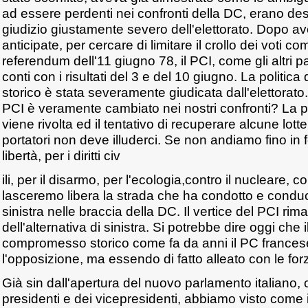
ad essere perdenti nei confronti della DC, erano dest
giudizio giustamente severo dell'elettorato. Dopo av
anticipate, per cercare di limitare il crollo dei voti c
referendum dell'11 giugno 78, il PCI, come gli altri par
conti con i risultati del 3 e del 10 giugno. La politi
storico è stata severamente giudicata dall'elettorato
PCI è veramente cambiato nei nostri confronti? La pol
viene rivolta ed il tentativo di recuperare alcune lotte
portatori non deve illuderci. Se non andiamo fino in f
libertà, per i diritti civ
ili, per il disarmo, per l'ecologia,contro il nucleare, c
lasceremo libera la strada che ha condotto e conduce
sinistra nelle braccia della DC. Il vertice del PCI ri
dell'alternativa di sinistra. Si potrebbe dire oggi che i
compromesso storico come fa da anni il PC francese
l'opposizione, ma essendo di fatto alleato con le for
Già sin dall'apertura del nuovo parlamento italiano, 
presidenti e dei vicepresidenti, abbiamo visto come