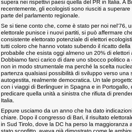
supera nei rispettivi paesi quella del PR in Italia. A 
recentemente, gli ecologisti sono riusciti a superare
parte del parlamento regionale.
Se si tiene conto che, come è stato per noi nel'76
elettorale punisce i nuovi partiti, si può affermare c
consistente elettorato potenziale di elettori ecologisti
tutti coloro che hanno votato subendo il ricatto della
probabile che esista oggi almeno un 20% di elettori 
Dobbiamo farci carico di dare uno sbocco politico a
non in modo strumentale ma perché la scelta nucle
partenza qualsiasi possibilità di sviluppo verso una s
autogestita, realmente democratica. Un tale proget
con i viaggi di Berlinguer in Spagna e in Portogallo,
predicare quella unità a sinistra che rifiuta di prend
Italia.
Eppure usciamo da un anno che ha dato indicazioni
chiare. Dopo il congresso di Bari, il risultato elettora
in Sud Tirolo, dove la DC ha perso la maggioranza a
stato sconfitto, aveva già dimostrato come le ambiguit