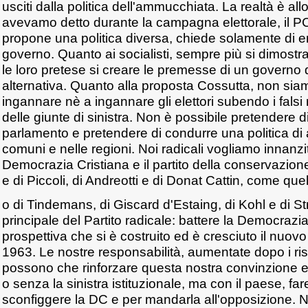
usciti dalla politica dell'ammucchiata. La realtà è a
avevamo detto durante la campagna elettorale, il P
propone una politica diversa, chiede solamente di en
governo. Quanto ai socialisti, sempre più si dimostr
le loro pretese si creare le premesse di un governo d
alternativa. Quanto alla proposta Cossutta, non siam
ingannare nè a ingannare gli elettori subendo i falsi r
delle giunte di sinistra. Non è possibile pretendere di
parlamento e pretendere di condurre una politica di 
comuni e nelle regioni. Noi radicali vogliamo innanzit
Democrazia Cristiana e il partito della conservazion
e di Piccoli, di Andreotti e di Donat Cattin, come quel
o di Tindemans, di Giscard d'Estaing, di Kohl e di St
principale del Partito radicale: battere la Democrazi
prospettiva che si è costruito ed è cresciuto il nuovo 
1963. Le nostre responsabilità, aumentate dopo i risul
possono che rinforzare questa nostra convinzione 
o senza la sinistra istituzionale, ma con il paese, far
sconfiggere la DC e per mandarla all'opposizione. 