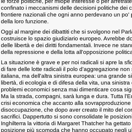
le forze politiche, per miope interesse o per arretra
confinato i meccanismi delle decisioni politiche dei cit
frontiere nazionali che ogni anno perdevano un po' 
della loro funzione.
Oggi al margine dei dibattiti che si svolgono nel Pa
costruisce lo spazio giudiziario europeo. Avrebbe d
delle libertà e dei diritti fondamentali. Invece ne st
della repressione e della lotta all'opposizione politic
La situazione è grave e per noi radicali si apre la sfi
di fare delle lotte radicali il polo d'aggregazione non s
italiana, ma dell'altra sinistra europea: una grande si
libertà, di ecologia e di difesa della vita, una sinistr
problemi economici senza mai dimenticare cosa signi
Ma la strada, compagni, sarà lunga e dura. Tutta l'E
crisi economica che accanto alla sovrapproduzione
disoccupazione, che dopo aver creato il mito del c
sacrifici. Dappertutto si sono consolidate le posizion
Inghilterra la vittoria di Margaret Thatcher ha gettato i
posizione più scomoda che hanno occupato negli ult