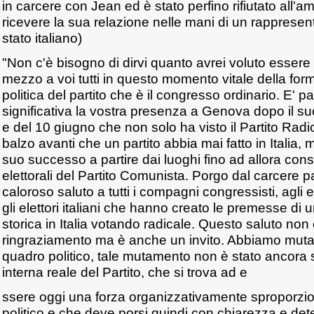
in carcere con Jean ed è stato perfino rifiutato all'amb
ricevere la sua relazione nelle mani di un rappresen
stato italiano)
"Non c'è bisogno di dirvi quanto avrei voluto essere
mezzo a voi tutti in questo momento vitale della for
politica del partito che è il congresso ordinario. E' p
significativa la vostra presenza a Genova dopo il su
e del 10 giugno che non solo ha visto il Partito Radic
balzo avanti che un partito abbia mai fatto in Italia, 
suo successo a partire dai luoghi fino ad allora consi
elettorali del Partito Comunista. Porgo dal carcere p
caloroso saluto a tutti i compagni congressisti, agli el
gli elettori italiani che hanno creato le premesse di u
storica in Italia votando radicale. Questo saluto non
ringraziamento ma è anche un invito. Abbiamo mutato
quadro politico, tale mutamento non è stato ancora 
interna reale del Partito, che si trova ad e
ssere oggi una forza organizzativamente sproporzi
politico e che deve porsi quindi con chiarezza e det