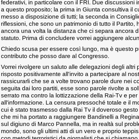
federativi, in particolare con il FRI. Due discussioni 
a questo proposito; la prima in Giunta consultiva il 
messo a disposizione di tutti; la seconda in Consigli
riflessioni, che sono un patrimonio di tutto il Partito
ancora una volta la distanza che ci separa ancora da
statuto. Prima di concludere vorrei aggiungere alcu
Chiedo scusa per essere così lungo, ma è questo pu
contributo che posso dare al Congresso.
Vorrei rivolgere un saluto alle delegazioni degli altri
risposto positivamente all'invito a partecipare al no
rassicurarli che se a volte trovano parole dure nei con
seguita dai loro partiti, esse sono parole rivolte a so
serrato ma contro la lottizzazione della Rai-Tv e per il 
all'informazione. La censura pressoché totale e il
cui è stato trasmesso dalla Rai Tv il doveroso gesto
che mi ha portato a raggiungere Bandinelli a Regina C
sul digiuno di Marco Pannella, ma in realtà sul prob
mondo, sono gli ultimi atti di un vero e proprio teppi
con metodi terroristici da giornalisti che si chiaman