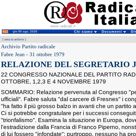
gio 06 ago. 2026
Chi siamo
Documenti
Di
[
cerca in archivio
]
Archivio Partito radicale
Fabre Jean
-
31 ottobre 1979
RELAZIONE DEL SEGRETARIO 
22 CONGRESSO NAZIONALE DEL PARTITO RADI
OTTOBRE, 1,2,3 E 4 NOVEMBRE 1979
SOMMARIO: Relazione pervenuta al Congresso "per
ufficiali". Fabre saluta "dal carcere di Fresnes" i con
"ha fatto il più grosso balzo in avanti che un partito ab
Ci si potrebbe congratulare per i successi consegui
"trionfalismo". Esamina la situazione in Europa, dov
l'estradizione dalla Francia di Franco Piperno, nons
di lui fossero "infondate": purtroppo, nessuno ha pro