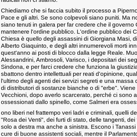
Chiediamo che si faccia subito il processo a Pipern
Pace e gli altri. Se sono colpevoli siano puniti. Ma 
siano tenuti in galera per far credere che il govern
mantenere l'ordine pubblico. L'ordine pubblico dei C
Chiesa è quello degli assassini di Giorgiana Masi, di 
Alberto Giaquinto, e degli altri innumerevoli morti in
quest'anno ai posti di blocco dalla legge Reale. Mu
Alessandrini, Ambrosoli, Varisco, i depositari dei segr
Sindona, e per farci credere che funziona la giustizia
sbattono dentro intellettuali per reati d'opinione, qua
l'ultimo degli agenti dei servizi segreti e una massa d
di distributori di sostanze bianche o di "erbe". Vie
Vecchioni, dopo averlo scarcerato, perché ci sono a
ossessionati dallo spinello, come Salmeri era osses
ono liberi nel frattempo veri ladri e criminali, quelli de
"Rosa dei Venti", dei furti di stato, delle tangenti, dei 
solo a destra ma anche a sinistra. Escono i Tanassi e 
cure di buone assistenti sociali, mentre il Parlament