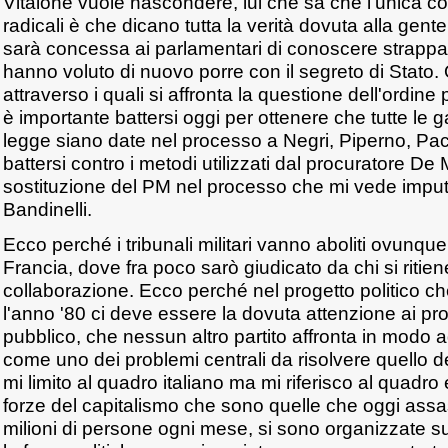
Vitalone vuole nascondere, lui che sa che l'unica 
radicali è che dicano tutta la verità dovuta alla gen
sarà concessa ai parlamentari di conoscere strappan
hanno voluto di nuovo porre con il segreto di Stato. 
attraverso i quali si affronta la questione dell'ordin
è importante battersi oggi per ottenere che tutte le g
legge siano date nel processo a Negri, Piperno, Pa
battersi contro i metodi utilizzati dal procuratore De
sostituzione del PM nel processo che mi vede impu
Bandinelli.
Ecco perché i tribunali militari vanno aboliti ovunque,
Francia, dove fra poco sarò giudicato da chi si ritie
collaborazione. Ecco perché nel progetto politico che 
l'anno '80 ci deve essere la dovuta attenzione ai pro
pubblico, che nessun altro partito affronta in modo 
come uno dei problemi centrali da risolvere quello d
mi limito al quadro italiano ma mi riferisco al quadr
forze del capitalismo che sono quelle che oggi ass
milioni di persone ogni mese, si sono organizzate su