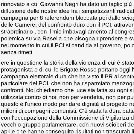
rinnovato a cui Giovanni Negri ha dato un taglio più
diffusione delle nostre idee fra i simpatizzanti radical
campagna per 8 referendum bloccata poi dallo sciog
delle Camere, del confronto duro con il PCI, attrave
straordinario , con il mio imbavagliamento al congre
polemica su via Rasella che bisogna riprendere e svi
nel momento in cui il PCI si candida al governo, poi
senza rimett
ere in questione la storia della violenza di cui è sta
protagonista e di cui le Brigate Rosse portano oggi l
campagna elettorale dura che ha visto il PR al centro 
particolare del PCI, che non ha risparmiato menzogn
confronti. Noi chiediamo che luce sia fatta su ogni
utilizzata contro di noi, non per vendetta, non per p
questo è l'unico modo per dare dignità al progetto n
milioni di compagni comunisti. C'è stata la dura batta
con l'occupazione della Commissione di Vigilanza d
vecchio gruppo parlamentare, con nuovi scioperi del
aprile che hanno conseguito risultati non trascurabi