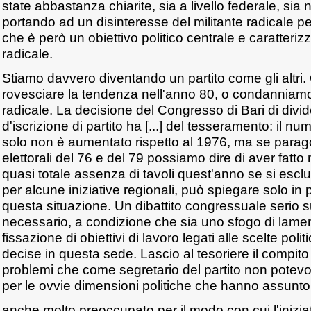
state abbastanza chiarite, sia a livello federale, sia n
portando ad un disinteresse del militante radicale p
che è però un obiettivo politico centrale e caratteriz
radicale.
Stiamo davvero diventando un partito come gli altri.
rovesciare la tendenza nell'anno 80, o condanniamo
radicale. La decisione del Congresso di Bari di divid
d'iscrizione di partito ha [...] del tesseramento: il num
solo non è aumentato rispetto al 1976, ma se paragon
elettorali del 76 e del 79 possiamo dire di aver fatto 
quasi totale assenza di tavoli quest'anno se si esclu
per alcune iniziative regionali, può spiegare solo in 
questa situazione. Un dibattito congressuale serio 
necessario, a condizione che sia uno sfogo di lamen
fissazione di obiettivi di lavoro legati alle scelte pol
decise in questa sede. Lascio al tesoriere il compito
problemi che come segretario del partito non potevo
per le ovvie dimensioni politiche che hanno assunt
anche molto preoccupato per il modo con cui l'iniziati