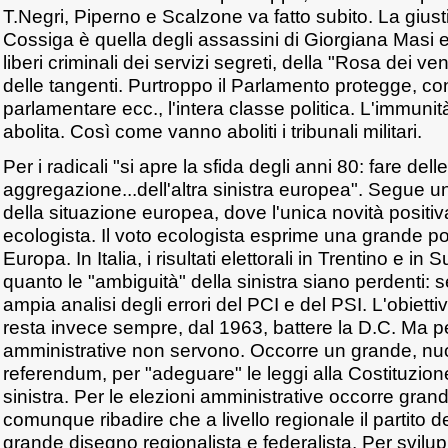
T.Negri, Piperno e Scalzone va fatto subito. La giust
Cossiga è quella degli assassini di Giorgiana Masi e 
liberi criminali dei servizi segreti, della "Rosa dei vent
delle tangenti. Purtroppo il Parlamento protegge, co
parlamentare ecc., l'intera classe politica. L'immuni
abolita. Così come vanno aboliti i tribunali militari.
Per i radicali "si apre la sfida degli anni 80: fare delle 
aggregazione...dell'altra sinistra europea". Segue u
della situazione europea, dove l'unica novità positiv
ecologista. Il voto ecologista esprime una grande pote
Europa. In Italia, i risultati elettorali in Trentino e i
quanto le "ambiguità" della sinistra siano perdenti: 
ampia analisi degli errori del PCI e del PSI. L'obiettiv
resta invece sempre, dal 1963, battere la D.C. Ma pe
amministrative non servono. Occorre un grande, nu
referendum, per "adeguare" le leggi alla Costituzione
sinistra. Per le elezioni amministrative occorre gran
comunque ribadire che a livello regionale il partito 
grande disegno regionalista e federalista. Per svilupp