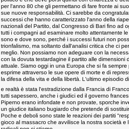
per l'anno 80 che gli permettano di fare fronte ai suo
sue nuove responsabilità. Ci sarebbe da congratular
successi che hanno caratterizzato l'anno della riapert
nazionali del Partito, dal Congresso di Bari fino ad og
tutti i compagni ad esaminare molto attentamente le
sono e dove sono, perché i successi futuri non pos
trionfalismo, ma soltanto dall'analisi critica che ci pe
meglio. Non possiamo non adeguare con la necess
con la dovuta testardagine il partito alle dimensioni d
attuale. Siamo oggi in una Europa che si fa sempre 
esprime attraverso le sue opere di morte e di repres
la difesa della vita e della libertà. L'ultimo episodio d
e realtà è stata l'estradizione dalla Francia di Fran
tutti sapessero, anche i giudici ed il governo france
Piperno erano infondate e non provate, sporche inv
un giudice italiano bugiardo che pretende di sostituirsi
Poche e deboli sono state le reazioni dei partiti "re
gioco al massacro che avvilisce la nostra società e le
radicali non ci stiamo.