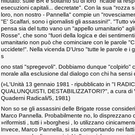
rifiutato: sulle BR e soltanto su di loro "ricade la res
esecuzioni capitali... decretate". Con la sua "rozza s
loro, non nostro - Pannella" compie un "rovesciame
"E' Scalfari, sono i giornalisti gli assassini!". "Tutto v
pensa sia del tutto vano un "appello umanitario" agli
Rosse", che sono "fuori della logica e dei sentiment
umanitario non può che cominciare con le parole 
uccidete!". Nella vicenda D'Urso "tutte le parole e i 
s
ono stati "spregevoli". Dobbiamo dunque "colpirlo"
morale alla esclusione dal dialogo con chi ha sensi 
(»L'Unità 13 gennaio 1981 - ripubblicato in "I RA
QUALUNQUISTI, DESTABILIZZATORI?", a cura di Val
Quaderni Radicali/5, 1981)
Non so se gli assassini delle Brigate rosse conside
Marco Pannella. Probabilmente no, lo disprezzano c
»riformisti , tutti i »borghesi , lo utilizzano cinicamen
Invece, Marco Pannella, si sta comportando nei fatt