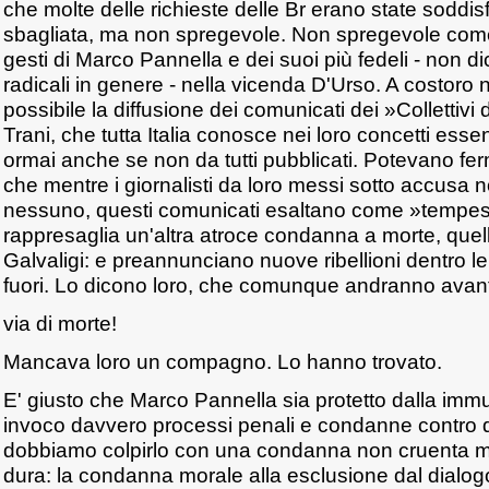
che molte delle richieste delle Br erano state soddis
sbagliata, ma non spregevole. Non spregevole come t
gesti di Marco Pannella e dei suoi più fedeli - non di
radicali in genere - nella vicenda D'Urso. A costoro
possibile la diffusione dei comunicati dei »Collettivi d
Trani, che tutta Italia conosce nei loro concetti esse
ormai anche se non da tutti pubblicati. Potevano ferm
che mentre i giornalisti da loro messi sotto accus
nessuno, questi comunicati esaltano come »tempest
rappresaglia un'altra atroce condanna a morte, quel
Galvaligi: e preannunciano nuove ribellioni dentro le
fuori. Lo dicono loro, che comunque andranno avanti
via di morte!
Mancava loro un compagno. Lo hanno trovato.
E' giusto che Marco Pannella sia protetto dalla imm
invoco davvero processi penali e condanne contro d
dobbiamo colpirlo con una condanna non cruenta 
dura: la condanna morale alla esclusione dal dialo