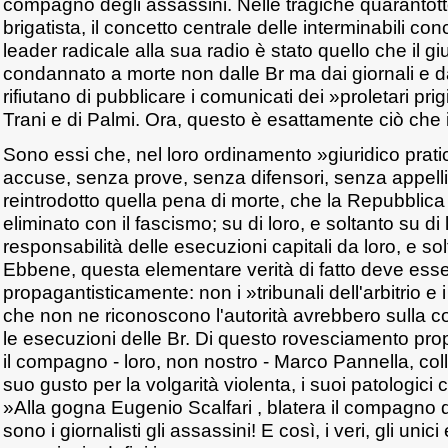
compagno degli assassini. Nelle tragiche quarantott
brigatista, il concetto centrale delle interminabili co
leader radicale alla sua radio è stato quello che il g
condannato a morte non dalle Br ma dai giornali e dai
rifiutano di pubblicare i comunicati dei »proletari prigi
Trani e di Palmi. Ora, questo è esattamente ciò che i
Sono essi che, nel loro ordinamento »giuridico prat
accuse, senza prove, senza difensori, senza appell
reintrodotto quella pena di morte, che la Repubblica i
eliminato con il fascismo; su di loro, e soltanto su di 
responsabilità delle esecuzioni capitali da loro, e so
Ebbene, questa elementare verità di fatto deve ess
propagantisticamente: non i »tribunali dell'arbitrio e 
che non ne riconoscono l'autorità avrebbero sulla 
le esecuzioni delle Br. Di questo rovesciamento prop
il compagno - loro, non nostro - Marco Pannella, colla
suo gusto per la volgarità violenta, i suoi patologici 
»Alla gogna Eugenio Scalfari , blatera il compagno dei
sono i giornalisti gli assassini! E così, i veri, gli unic