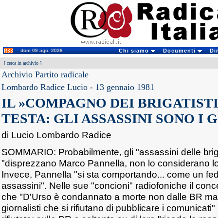
dom 09 ago. 2026
Chi siamo
Documenti
Di
[
cerca in archivio
]
Archivio Partito radicale
Lombardo Radice Lucio
-
13 gennaio 1981
IL »COMPAGNO DEI BRIGATISTI
TESTA: GLI ASSASSINI SONO I 
di Lucio Lombardo Radice
SOMMARIO: Probabilmente, gli "assassini delle bri
"disprezzano Marco Pannella, non lo considerano l
Invece, Pannella "si sta comportando... come un f
assassini". Nelle sue "concioni" radiofoniche il conc
che "D'Urso è condannato a morte non dalle BR ma d
giornalisti che si rifiutano di pubblicare i comunicati" b