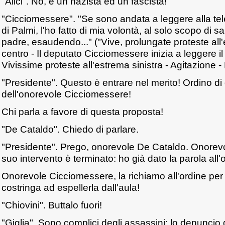
"Alici". No, è un nazista ed un fascista!
"Cicciomessere". "Se sono andata a leggere alla tel
di Palmi, l'ho fatto di mia volontà, al solo scopo di sa
padre, esaudendo..." ("Vive, prolungate proteste all'
centro - Il deputato Cicciomessere inizia a leggere il t
Vivissime proteste all'estrema sinistra - Agitazione -
"Presidente". Questo è entrare nel merito! Ordino di 
dell'onorevole Cicciomessere!
Chi parla a favore di questa proposta!
"De Cataldo". Chiedo di parlare.
"Presidente". Prego, onorevole De Cataldo. Onorevo
suo intervento è terminato: ho già dato la parola all
Onorevole Cicciomessere, la richiamo all'ordine per 
costringa ad espellerla dall'aula!
"Chiovini". Buttalo fuori!
"Giglia". Sono complici degli assassini: lo denuncio q