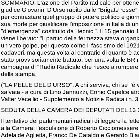
SOMMARIO: L'azione del Partito radicale per ottener
giudice Giovanni D'Urso rapito dalle "Brigate rosse"
per contrastare quel gruppo di potere politico e giorn
sua morte per giustificare l'imposizione in Italia di 
"d'emergenza" costituito da "tecnici". Il 15 gennaio 
viene liberato: "Il partito della fermezza stava orga
un vero golpe, per questo come il fascismo del 192
cadaveri, ma questa volta al contrario di quanto è 
stato provvisoriamente battuto, per una volta le BR 
campagna di "Radio Radicale che riesce a rompere i
della stampa.
("LA PELLE DEL D'URSO", A chi serviva, chi se l'è 
salvata - a cura di Lino Jannuzzi, Ennio Capelcelatr
Valter Vecellio - Supplemento a Notizie Radicali n. 
SEDUTA DELLA CAMERA DEI DEPUTATI DEL 13
Il tentativo dei parlamentari radicali di leggere la le
alla Camera; l'espulsione di Roberto Cicciomessere, g
Adelaide Aglietta, Franco De Cataldo e Gerardo Bi