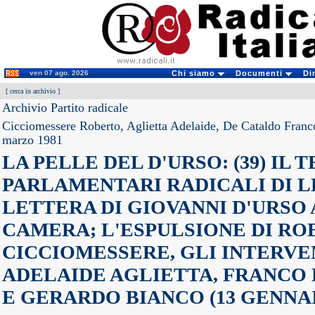
ven 07 ago. 2026
Chi siamo
Documenti
Di
[
cerca in archivio
]
Archivio Partito radicale
Cicciomessere Roberto, Aglietta Adelaide, De Cataldo Fran
marzo 1981
LA PELLE DEL D'URSO: (39) IL 
PARLAMENTARI RADICALI DI 
LETTERA DI GIOVANNI D'URSO
CAMERA; L'ESPULSIONE DI R
CICCIOMESSERE, GLI INTERVEN
ADELAIDE AGLIETTA, FRANCO
E GERARDO BIANCO (13 GENNA