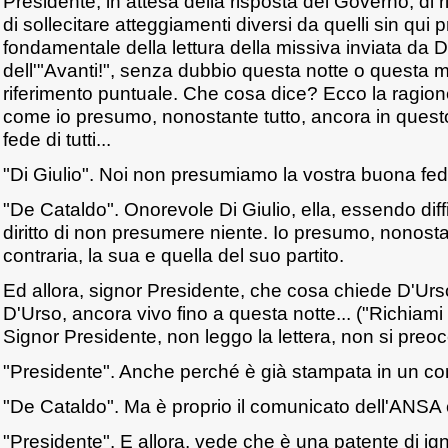
Presidente, in attesa della risposta del Governo, di 
di sollecitare atteggiamenti diversi da quelli sin qui 
fondamentale della lettura della missiva inviata da D'
dell'"Avanti!", senza dubbio questa notte o questa m
riferimento puntuale. Che cosa dice? Ecco la ragio
come io presumo, nonostante tutto, ancora in ques
fede di tutti...
"Di Giulio". Noi non presumiamo la vostra buona fed
"De Cataldo". Onorevole Di Giulio, ella, essendo diff
diritto di non presumere niente. Io presumo, nonostan
contraria, la sua e quella del suo partito.
Ed allora, signor Presidente, che cosa chiede D'Urso
D'Urso, ancora vivo fino a questa notte... ("Richiami
Signor Presidente, non leggo la lettera, non si preoc
"Presidente". Anche perché è già stampata in un c
"De Cataldo". Ma è proprio il comunicato dell'ANSA 
"Presidente". E allora, vede che è una patente di i