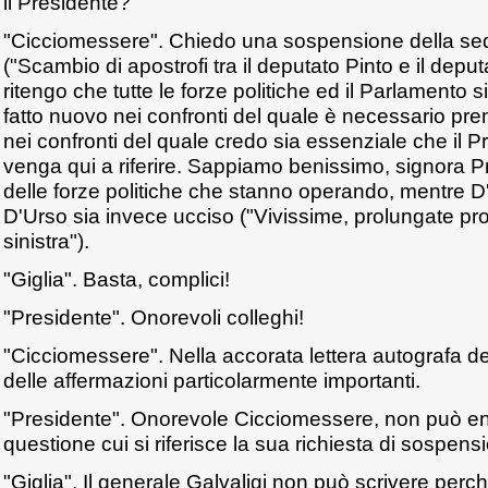
il Presidente?
"Cicciomessere". Chiedo una sospensione della sed
("Scambio di apostrofi tra il deputato Pinto e il de
ritengo che tutte le forze politiche ed il Parlamento s
fatto nuovo nei confronti del quale è necessario pren
nei confronti del quale credo sia essenziale che il P
venga qui a riferire. Sappiamo benissimo, signora P
delle forze politiche che stanno operando, mentre D
D'Urso sia invece ucciso ("Vivissime, prolungate pro
sinistra").
"Giglia". Basta, complici!
"Presidente". Onorevoli colleghi!
"Cicciomessere". Nella accorata lettera autografa de
delle affermazioni particolarmente importanti.
"Presidente". Onorevole Cicciomessere, non può ent
questione cui si riferisce la sua richiesta di sospens
"Giglia". Il generale Galvaligi non può scrivere perc