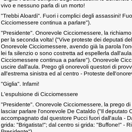
vivo e nessuno parla di un morto!
"Trebbi Aloardi". Fuori i complici degli assassini! Fuor
Cicciomessere continua a parlare").
"Presidente". Onorevole Cicciomessere, la richiamo
per la seconda volta! ("Vive proteste dei deputati de
Onorevole Cicciomessere, avendo già la parola l'on
lei fa silenzio o sono costretta ad espellerla dall'aul
Cicciomessere continua a parlare"). Onorevole Cicci
uscire dall'aula. Prego gli onorevoli questori di prov
all'estrema sinistra ed al centro - Proteste dell'onorev
"Giglia". Infami!
L'espulsione di Cicciomessere
"Presidente". Onorevole Cicciomessere, la prego di u
lasciar parlare l'onorevole De Cataldo ("Il deputato
accompagnato dal questore Pucci fuori dall'aula - Da
grida: "Brigatista!"; dal centro si grida: "Buffone!" - 
Presidente").