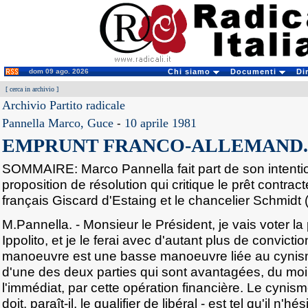
dom 09 ago. 2026
Chi siamo
Documenti
Di
[
cerca in archivio
]
Archivio Partito radicale
Pannella Marco, Guce
-
10 aprile 1981
EMPRUNT FRANCO-ALLEMAND.
SOMMAIRE: Marco Pannella fait part de son intentio
proposition de résolution qui critique le prêt contrac
français Giscard d'Estaing et le chancelier Schmidt 
M.Pannella. - Monsieur le Président, je vais voter la
Ippolito, et je le ferai avec d'autant plus de convicti
manoeuvre est une basse manoeuvre liée au cynis
d'une des deux parties qui sont avantagées, du moi
l'immédiat, par cette opération financière. Le cynism
doit, paraît-il, le qualifier de libéral - est tel qu'il n'