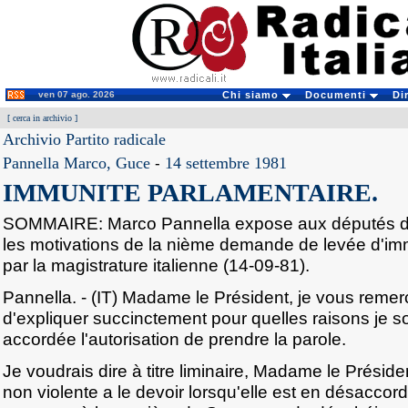
ven 07 ago. 2026
Chi siamo
Documenti
Di
[
cerca in archivio
]
Archivio Partito radicale
Pannella Marco, Guce
-
14 settembre 1981
IMMUNITE PARLAMENTAIRE.
SOMMAIRE: Marco Pannella expose aux députés d
les motivations de la nième demande de levée d'im
par la magistrature italienne (14-09-81).
Pannella. - (IT) Madame le Président, je vous reme
d'expliquer succinctement pour quelles raisons je s
accordée l'autorisation de prendre la parole.
Je voudrais dire à titre liminaire, Madame le Présid
non violente a le devoir lorsqu'elle est en désaccord 