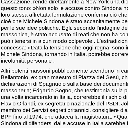
Cassazione, rende direttamente a New York una dich
questo tono: »Non solo le accuse contro Sindona n
loro stessa affrettata formulazione conferma ciò che m
cioè che Michele Sindona è stato accanitamente per
per le sue idee politiche. Egli, secondo l'indagine 
massonica, è stato accusato di reati che non ha co
può ritenersi in alcun modo colpevole . L'estradizi
concessa: »Data la tensione che oggi regna, sono 
Michele Sindona, tornando in Italia, potrebbe correre 
incolumità personale .
Altri potenti massoni pubblicamente scendono in 
Bellantonio, ex gran maestro di Piazza del Gesù, c
dichiarazioni di Spagnuolo sulla base dei documenti 
massoneria; Edgardo Sogno, che testimonia sulla pr
una volta incarcerato in Italia, correrebbe il rischio 
Flavio Orlandi, ex segretario nazionale del PSDI; Jo
membro dei Servizi segreti britannici, consigliere d'
BPF fino al 1974, che attacca la magistratura: »Quals
Sindona di difendersi dalle accuse in Italia sarebbe 