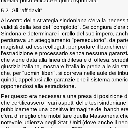
rivelata poco efficace e quindi spuntata.
5.2. Gli "affidavit"
Al centro della strategia sindoniana c'era la necessit
validità della tesi del "complotto". Se congiura c'era st
Sindona e determinare il crollo del suo impero, an
perdurava un atteggiamento "persecutorio", da parte d
magistrati ad essi collegati, per portare il banchiere i
l'estradizione e processarlo senza nessuna garanzia
che viene data alla linea di difesa e di offesa: scredi
giustizia italiana, mostrare l'Italia in preda alle sinistr
che, per "uomini liberi", si correva nelle aule dei tribu
quindi, appellarsi alle garanzie che il sistema americ
opponendosi alla estradizione.
Per questo era necessaria una presa di posizione di
che certificassero i vari aspetti delle tesi sindonian
pubblicamente una positiva immagine del banchiere n
c'era di meglio che mobilitare quella Massoneria c
notevole udienza negli Stati Uniti (dove anche il n