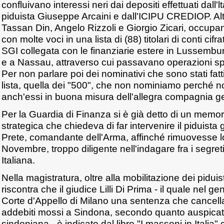
confluivano interessi neri dai depositi effettuati dall'l
piduista Giuseppe Arcaini e dall'ICIPU CREDIOP. Alt
Tassan Din, Angelo Rizzoli e Giorgio Zicari, occupa
con molte voci in una lista di (88) titolari di conti ci
SGI collegata con le finanziarie estere in Lussembu
e a Nassau, attraverso cui passavano operazioni spe
Per non parlare poi dei nominativi che sono stati fatti
lista, quella dei "500", che non nominiamo perché n
anch'essi in buona misura dell'allegra compagnia ge
Per la Guardia di Finanza si è già detto di un memo
strategica che chiedeva di far intervenire il piduist
Prete, comandante dell'Arma, affinché rimuovesse 
Novembre, troppo diligente nell'indagare fra i segret
Italiana.
Nella magistratura, oltre alla mobilitazione dei pidui
riscontra che il giudice Lilli Di Prima - il quale nel 
Corte d'Appello di Milano una sentenza che cancell
addebiti mossi a Sindona, secondo quanto auspicato
sindoniana - è indicato dal libro "I massoni in Italia