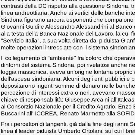
contrasti della DC rispetto alla questione Sindona, t
linea andreottiana. Anche ai vertici delle banche int
Sindona figurano ancora esponenti che compaiono nel
Giovanni Guidi e Alessandro Alessandrini al Banco d
alla testa della Banca Nazionale del Lavoro, la cui fi
"Servizio Italia", a sua volta diretta dal piduista Gia
molte operazioni intrecciate con il sistema sindonia
Il collegamento di "ambiente" fra coloro che operavan
dintorni del sistema Sindona, poi rivelatosi anche n
loggia massonica, aveva un'origine lontana proprio 
dell'ascesa sindoniana. Alcuni degli enti pubblici e 
depositarono ingenti somme di denaro nelle banche
percezione di interessi extra o neri, avevano massoni
chiave di responsabilità: Giuseppe Arcaini all'Italca
al Consorzio Nazionale per il Credito Agrario, Enzo 
Buscarini all' ICCREA, Renato Marmetto alla SOFID
Fra i percettori di tangenti, già dalla fine degli anni
linea il leader piduista Umberto Ortolani, sul cui libr