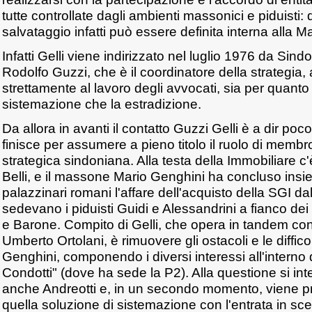
tutte controllate dagli ambienti massonici e piduisti: 
salvataggio infatti può essere definita interna alla 
Infatti Gelli viene indirizzato nel luglio 1976 da Sind
Rodolfo Guzzi, che è il coordinatore della strategia,
strettamente al lavoro degli avvocati, sia per quanto
sistemazione che la estradizione.
Da allora in avanti il contatto Guzzi Gelli è a dir poc
finisce per assumere a pieno titolo il ruolo di membr
strategica sindoniana. Alla testa della Immobiliare 
Belli, e il massone Mario Genghini ha concluso insiem
palazzinari romani l'affare dell'acquisto della SGI 
sedevano i piduisti Guidi e Alessandrini a fianco dei
e Barone. Compito di Gelli, che opera in tandem con 
Umberto Ortolani, è rimuovere gli ostacoli e le diffico
Genghini, componendo i diversi interessi all'interno 
Condotti" (dove ha sede la P2). Alla questione si in
anche Andreotti e, in un secondo momento, viene p
quella soluzione di sistemazione con l'entrata in sc