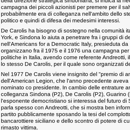
della direzione strategica sindoniana, si indica la ne
campagna dei piccoli azionisti per premere per il sal
probabilmente era di colleganza nell'ambito dello s
politico e quindi di difesa dei medesimi interessi.
De Carolis ha bisogno di sostegno nella comunità i
York, e Sindona lo aiuta a penetrare fra i gruppi di d
nell'Americans for a Democratic Italy, presieduta da
organizzano fra il 1975 e il 1976 una campagna per 
politiche in Italia, avendo come referente Andreotti, i
lo stesso De Carolis, per il quale sono organizzati de
Nel 1977 De Carolis viene insignito del "premio di 
dell'American Legion, che l'anno precedente aveva
nominato co presidente. In cambio delle entrature a
colleganza Sindona (P2), De Carolis (P2), Guarino (
l'esponente democristiano si interessa del futuro di S
parla spesso con Andreotti, che si mostra ben inform
partito pubblicamente sposando la tesi del complotto
bancarottiere siciliano e dello scontro di potere di 
rimasto vittima.