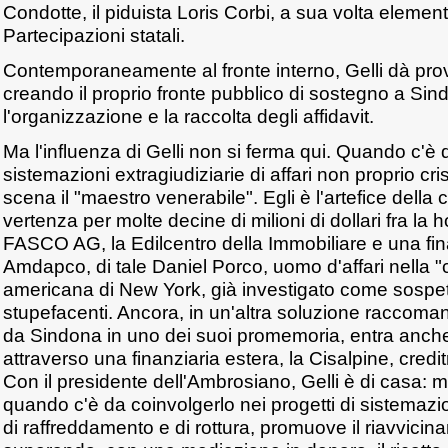
Condotte, il piduista Loris Corbi, a sua volta elemen
Partecipazioni statali.
Contemporaneamente al fronte interno, Gelli dà prov
creando il proprio fronte pubblico di sostegno a Si
l'organizzazione e la raccolta degli affidavit.
Ma l'influenza di Gelli non si ferma qui. Quando c'è
sistemazioni extragiudiziarie di affari non proprio cris
scena il "maestro venerabile". Egli è l'artefice della
vertenza per molte decine di milioni di dollari fra la 
FASCO AG, la Edilcentro della Immobiliare e una fi
Amdapco, di tale Daniel Porco, uomo d'affari nella "
americana di New York, già investigato come sospetto
stupefacenti. Ancora, in un'altra soluzione raccoman
da Sindona in uno dei suoi promemoria, entra anch
attraverso una finanziaria estera, la Cisalpine, credit
Con il presidente dell'Ambrosiano, Gelli è di casa: ma
quando c'è da coinvolgerlo nei progetti di sistemaz
di raffreddamento e di rottura, promuove il riavvic