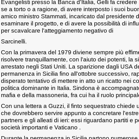
Evangelisti presso la Banca d'Italia, Gelli fa crede
se a torto o a ragione, di avere interposto i suoi buoni 
amico ministro Stammati, incaricato dal presidente d
esaminare il progetto, e di avere la possibilità di influ
per scavalcare l'atteggiamento negativo di
Sarcinelli.
Con la primavera del 1979 diviene sempre più effime
risolvere tranquillamente, con l'aiuto dei potenti, la
arrestato negli Stati Uniti. La sparizione dagli USA d
permanenza in Sicilia fino all'ottobre successivo, ra
disperato tentativo di mettere in atto un ricatto nei c
politica dominante in Italia. Sindona è accompagnato
mafia e della massoneria, fra cui ha il ruolo principa
Con una lettera a Guzzi, il finto sequestrato chiede
che dovrebbero servire appunto a concretare l'estrem
partners e gli alleati di ieri: essi riguardano partiti e 
società importanti e Vaticano .
Durante la permanenza in Sicilia partono numerose t