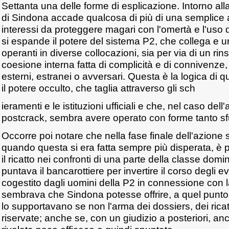
Settanta una delle forme di esplicazione. Intorno all
di Sindona accade qualcosa di più di una semplice 
interessi da proteggere magari con l'omertà e l'uso de
si espande il potere del sistema P2, che collega e un
operanti in diverse collocazioni, sia per via di un ri
coesione interna fatta di complicità e di connivenze, 
esterni, estranei o avversari. Questa è la logica di 
il potere occulto, che taglia attraverso gli sch
ieramenti e le istituzioni ufficiali e che, nel caso del
postcrack, sembra avere operato con forme tanto sf
Occorre poi notare che nella fase finale dell'azione
quando questa si era fatta sempre più disperata, è p
il ricatto nei confronti di una parte della classe dom
puntava il bancarottiere per invertire il corso degli ev
cogestito dagli uomini della P2 in connessione con l
sembrava che Sindona potesse offrire, a quel punto, 
lo supportavano se non l'arma dei dossiers, dei ricatt
riservate; anche se, con un giudizio a posteriori, an