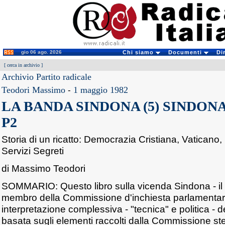
gio 06 ago. 2026
Chi siamo
Documenti
Di
[
cerca in archivio
]
Archivio Partito radicale
Teodori Massimo
-
1 maggio 1982
LA BANDA SINDONA (5) SINDONA
P2
Storia di un ricatto: Democrazia Cristiana, Vaticano, 
Servizi Segreti
di Massimo Teodori
SOMMARIO: Questo libro sulla vicenda Sindona - il c
membro della Commissione d'inchiesta parlamentare
interpretazione complessiva - "tecnica" e politica - d
basata sugli elementi raccolti dalla Commissione st