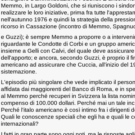
Memmo, in Largo Goldoni, che si riuniscono i sindoni
realizzare le loro iniziative, prima fra tutte l'appresta
nell'autunno 1976 e quindi la strategia della pressio
ricorso in Cassazione (incontro di Memmo, Spagnu
e Guzzi); è sempre Memmo a proporre o a interveni
riguardante le Condotte di Corbi e un gruppo america
insieme a Gelli con Calvi, del quale deve assicura
dell'apporto; e ancora, secondo Guzzi, è proprio il fi
americano ad assicurare che Cuccia, all'inizio del 19
sistemazione.
L'episodio più singolare che vede implicato il perso
affidata dai maggiorenti del Banco di Roma, e in s
al Memmo perché recuperi in Svizzera la lista nomina
compenso di 100.000 dollari. Perché mai un tale i
Perché l'italo americano è così intimo fra i dirigent
Quali le conoscenze speciali che egli ha e quali le 
internazionali?
I fatti in gran parte sono oggi noti, ma le risposte agli