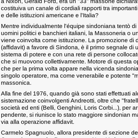
a Nixon, Gerald Ford, era un "33" massone dichiarat
costituiva un canale di cordiali rapporti tra importan
e delle istituzioni americane e l'Italia?
Mentre individualmente l'équipe sindoniana tentò di 
uomini politici e banchieri italiani, la Massoneria o 
viene coinvolta come istituzione. La promozione di d
(affidavit) a favore di Sindona, è il primo segnale di
sistema di potere e con una rete di persone collocate 
che si muovono collettivamente. Motore di questa op
che per la prima volta appare nella vicenda sindon
singolo operatore, ma come venerabile e potente "ma
massonica.
Alla fine del 1976, quando già sono stati effettuati alc
sistemazione coinvolgenti Andreotti, oltre che "fratell
società ed enti (Belli, Genghini, Loris Corbi...), per a
pendente, si riunisce lo stato maggiore sindonian m
via alla operazione affidavit.
Carmelo Spagnuolo, allora presidente di sezione del