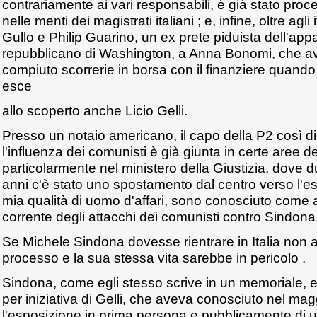
contrariamente ai vari responsabili, è già stato pr
nelle menti dei magistrati italiani ; e, infine, oltre agl
Gullo e Philip Guarino, un ex prete piduista dell'appa
repubblicano di Washington, a Anna Bonomi, che ave
compiuto scorrerie in borsa con il finanziere quando
esce
allo scoperto anche Licio Gelli.
Presso un notaio americano, il capo della P2 così dic
l'influenza dei comunisti è già giunta in certe aree d
particolarmente nel ministero della Giustizia, dove du
anni c'è stato uno spostamento dal centro verso l'est
mia qualità di uomo d'affari, sono conosciuto come 
corrente degli attacchi dei comunisti contro Sindona.
Se Michele Sindona dovesse rientrare in Italia non
processo e la sua stessa vita sarebbe in pericolo .
Sindona, come egli stesso scrive in un memoriale,
per iniziativa di Gelli, che aveva conosciuto nel m
l'esposizione in prima persona e pubblicamente di 