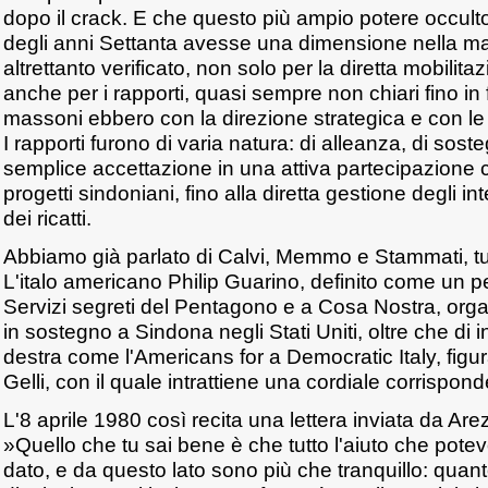
dopo il crack. E che questo più ampio potere occulto 
degli anni Settanta avesse una dimensione nella ma
altrettanto verificato, non solo per la diretta mobilit
anche per i rapporti, quasi sempre non chiari fino in
massoni ebbero con la direzione strategica e con le
I rapporti furono di varia natura: di alleanza, di sost
semplice accettazione in una attiva partecipazione 
progetti sindoniani, fino alla diretta gestione degli i
dei ricatti.
Abbiamo già parlato di Calvi, Memmo e Stammati, tutti 
L'italo americano Philip Guarino, definito come un p
Servizi segreti del Pentagono e a Cosa Nostra, orga
in sostegno a Sindona negli Stati Uniti, oltre che di in
destra come l'Americans for a Democratic Italy, figura
Gelli, con il quale intrattiene una cordiale corrispon
L'8 aprile 1980 così recita una lettera inviata da A
»Quello che tu sai bene è che tutto l'aiuto che pote
dato, e da questo lato sono più che tranquillo: quant