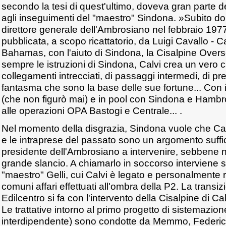
secondo la tesi di quest'ultimo, doveva gran parte de
agli inseguimenti del "maestro" Sindona. »Subito d
direttore generale dell'Ambrosiano nel febbraio 1977
pubblicata, a scopo ricattatorio, da Luigi Cavallo - Ca
Bahamas, con l'aiuto di Sindona, la Cisalpine Ove
sempre le istruzioni di Sindona, Calvi crea un vero 
collegamenti intrecciati, di passaggi intermedi, di pr
fantasma che sono la base delle sue fortune... Con 
(che non figurò mai) e in pool con Sindona e Hambro
alle operazioni OPA Bastogi e Centrale... .
Nel momento della disgrazia, Sindona vuole che Calv
e le intraprese del passato sono un argomento suffic
presidente dell'Ambrosiano a intervenire, sebbene n
grande slancio. A chiamarlo in soccorso interviene s
"maestro" Gelli, cui Calvi è legato e personalmente 
comuni affari effettuati all'ombra della P2. La trans
Edilcentro si fa con l'intervento della Cisalpine di Calv
Le trattative intorno al primo progetto di sistemazio
interdipendente) sono condotte da Memmo, Federici,