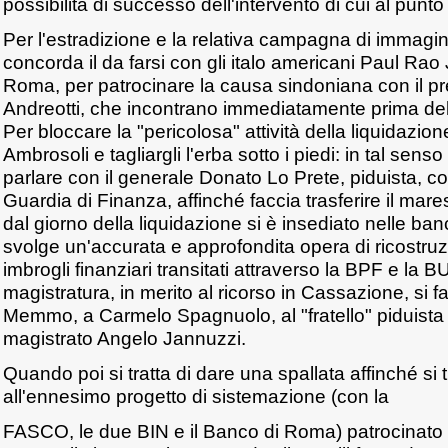
possibilità di successo dell'intervento di cui al punto 
Per l'estradizione e la relativa campagna di immagin
concorda il da farsi con gli italo americani Paul Rao 
Roma, per patrocinare la causa sindoniana con il pr
Andreotti, che incontrano immediatamente prima dell
Per bloccare la "pericolosa" attività della liquidazio
Ambrosoli e tagliargli l'erba sotto i piedi: in tal senso
parlare con il generale Donato Lo Prete, piduista, 
Guardia di Finanza, affinché faccia trasferire il ma
dal giorno della liquidazione si è insediato nelle b
svolge un'accurata e approfondita opera di ricostruz
imbrogli finanziari transitati attraverso la BPF e la BU
magistratura, in merito al ricorso in Cassazione, si fa 
Memmo, a Carmelo Spagnuolo, al "fratello" piduist
magistrato Angelo Jannuzzi.
Quando poi si tratta di dare una spallata affinché si
all'ennesimo progetto di sistemazione (con la
FASCO, le due BIN e il Banco di Roma) patrocinato 