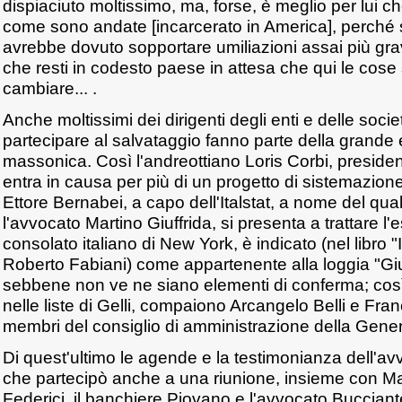
dispiaciuto moltissimo, ma, forse, è meglio per lui 
come sono andate [incarcerato in America], perché se
avrebbe dovuto sopportare umiliazioni assai più gravi
che resti in codesto paese in attesa che qui le cose
cambiare... .
Anche moltissimi dei dirigenti degli enti e delle soc
partecipare al salvataggio fanno parte della grande 
massonica. Così l'andreottiano Loris Corbi, preside
entra in causa per più di un progetto di sistemazione
Ettore Bernabei, a capo dell'Italstat, a nome del qu
l'avvocato Martino Giuffrida, si presenta a trattare l'
consolato italiano di New York, è indicato (nel libro "I
Roberto Fabiani) come appartenente alla loggia "Gius
sebbene non ve ne siano elementi di conferma; così
nelle liste di Gelli, compaiono Arcangelo Belli e Fr
membri del consiglio di amministrazione della Gener
Di quest'ultimo le agende e la testimonianza dell'a
che partecipò anche a una riunione, insieme con M
Federici, il banchiere Piovano e l'avvocato Bucciante