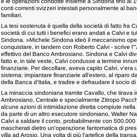
e le operazioni condotte insieme a Sindona fino al 19
conti correnti svizzeri intestati personalmente al ban
familiari.
La tesi sostenuta è quella della società di fatto fra 
società di cui tutti i benefici erano andati a Calvi e tu
Sindona. »Michele Sindona ideò il meccanismo opera
conquistare, in tandem con Roberto Calvi - scrive l'"A
effettivo del Banco Ambrosiano. Sindona e Calvi div
fatto e, in tale veste, Calvi condusse a termine innu
finanziarie. Per decollare, aveva capito Calvi, v'era
sistema: impiantare finanziarie all'estero, al riparo dai
della Banca d'Italia, e tradire e defraudare il socio d
La minaccia sindoniana tramite Cavallo, che tirava in
Ambrosiano, Centrale e specialmente Zitropo Pacche
alcune azioni di intimidazione diretta compiute nell
da parte di un altro esecutore sindoniano, Walter N
Calvi a saldare il conto, probabilmente con 500.000 d
mascherati dietro un'operazione fantomatica di pres
villa ad Arosio. Una volta di più l'artefice della trans