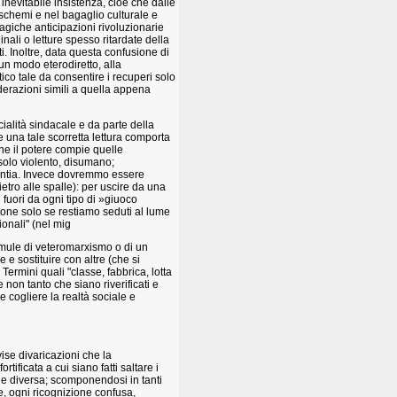
 inevitabile insistenza, cioè che dalle
 schemi e nel bagaglio culturale e
ragiche anticipazioni rivoluzionarie
ginali o letture spesso ritardate della
. Inoltre, data questa confusione di
un modo eterodiretto, alla
tico tale da consentire i recuperi solo
derazioni simili a quella appena
cialità sindacale e da parte della
una tale scorretta lettura comporta
ne il potere compie quelle
 solo violento, disumano;
tantia. Invece dovremmo essere
etro alle spalle): per uscire da una
fuori da ogni tipo di »giuoco
ione solo se restiamo seduti al lume
ionali" (nel mig
formule di veteromarxismo o di un
e sostituire con altre (che si
ermini quali "classe, fabbrica, lotta
e non tanto che siano riverificati e
e cogliere la realtà sociale e
vise divaricazioni che la
ificata a cui siano fatti saltare i
 e diversa; scomponendosi in tanti
e, ogni ricognizione confusa,