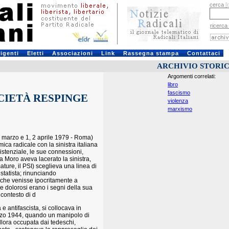
cerca
[
ricerca
rigenti
Eletti
Associazioni
Link
Rassegna stampa
Contattaci
ARCHIVIO STORI
Argomenti correlati:
libro
fascismo
OCIETÀ RESPINGE
violenza
marxismo
 marzo e 1, 2 aprile 1979 - Roma)
ca radicale con la sinistra italiana
esistenziale, le sue connessioni,
 Moro aveva lacerato la sinistra,
ature, il PSI) sceglieva una linea di
 statista; rinunciando
che venisse ipocritamente a
 e dolorosi erano i segni della sua
 contesto di d
 e antifascista, si collocava in
marzo 1944, quando un manipolo di
llora occupata dai tedeschi,