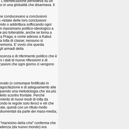
. L'identificazione persisteva su un
o in una globalità che disarmava. Il
che conducevano a conclusioni
 »totale delle loro conclusioni
ando o addirittura soffocando ogni
un massimario politico-ideologico a
 più tollerabile, anche se torna a
i a Praga; e come adesso a Kabul.
 lotta di classe; nessuno si
a memoria. E' ovvio che questa
gli armadi della
oscenza e di riferimento politico che è
i dati di nuove riflessioni e di
ccasioni che ogni giorno ci vengono
novato (o comunque fortificato in
 fagocitazione e di adeguamento alle
 seguendo una metodologia che sia più
dello scontro frontale. Perché
stamento di nuovi modi di lotta da
ondo le regole solo feroci e vili che
le, quindi con un rifiuto molto
 strumentali da parte dei mass-media;
Il "marxismo della crisi" conferma che
 scadenza (da nuovo mondo) era