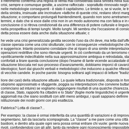
Il riferimento conferma una regola di verità mai considerata dalla sinistra nella sua
crisi, sempre e comunque gestite, a uscirne rafforzato - soprattutto rinnovato negli
nelle metodologie conseguenti - è stato il capitalismo. Le timide o, se si vuole, le t
della sinistra, insinuate alle incrinature »tattiche di queste crisi, restano sforzi mar
situazione; e comportano prolungati fraintendimenti, quando non sono arretramenti
termini, e dato che si esce dalle crisi non in un modo autonomo ma con fatica e in 
conclusione ci si ritrova condizionati da una differenza di potere culturale e linguis
nella prospettiva di tempi lunghi. Molto lunghi. Mi sembra che l'occasione di consi
detta possa essere data anche dalla situazione attuale; c
he vede una crisi generalizzata gestita secondo l'uso da chi deve, ma letta dall'uffi
classe operaia come una crisi strutturale; con le conseguenze »metodologiche che 
e suggerisce. Intanto possiamo constatare che al riparo di una simile interpretazio
operazioni restrittive che sono ritenute urgenti. In ciò confermato da un terrorismo
»politicamente indecifrabile nella sua approssimazione ambigua e retrodatata, s
confortati a tirare questa conclusione (dopo l'esame di tante vicende accatastate di
situazione bloccata nel suo processo d'avanzamento, dobbiamo imporci di cavarci 
ideologico; fuori dai giuochi verbali e metodologici che inducono a qualche rifless
di vecchie candele. In poche parole: bisogna sottrarsi agli impacci di letture "tradiz
liore dei casi) della situazione attuale. La quale lettura tradizionale, disposta in 
utopismo approssimato e sfuggente, poggia su interpretazioni che conviene buttare 
cominciano ad intuire) se vogliamo raggiungere risultati di una qualche chiarezza. T
di classe, Stato, rapporto fra cittadini e lo Stato" (foglie morte linguistiche) è urgent
aggiornati ma che siano sostituiti con altri meno ambigui, i quali sappiano definire 
istituzionale dei nostri giorni con più esattezza.
Fabbrica? Lotta di classe?...
Per esempio: la classe è ormai interferita da una quantità di variazioni e di improv
segmentano, tali da lasciarla scompaginata. La "classe" a me pare come una città fort
bastioni, e dentro alla quale ogni sera possa ormai entrare chi vuole: gente nuova
rivoli, confondendosi con gli altri, tanto da rendere ogni riconoscimento impossibil