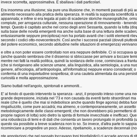
invece scorretta, approssimativa. E sballava i dati particolari.
Era insomma una illusione; sia pure una illusione che, in momenti passati di più a
alimento necessario alla pratica della speranza. In realtà la supposta scientificità
appannata; e infine si era legata al palo di scadenze storiche museografiche, or
compiuto, per arroganza culturale, nessuna operazione di rinnovamento - tenendo 
tempi. Questo è capitato anche nel corso degli anni Sessanta, quando la lotta (dis
sulla base delle novità emergenti ma anche sulla base di una lettura delle scade
entusiasmante seppure precipitosa) non ha portato avanti che i soliti elementi rileva
secondo i codici otto-novecenteschi. Così anche i successi parziali (dovuti piuttost
del potere economico, secondo abitudine nelle situazioni di emergenza) venivano 
e oltre a non poter essere controllato non era neppure definibile. Ci si occupava
(anche quando sembrava che il dissenso si sbloccasse per arrivare a toccare temi p
mentre nei fatti la realtà politica, quindi la sostanza delle cose, cominciava a frantum
(che si rivolgevano alle scienze umane, alla linguistica, alla semiologia, a una nuo
genere, all'ecologia, all'antropologia, all'informatica) neppure erano considerati; o
conferma di una inquietudine sospettosa; di una cautela alimentata da una persi
curiosità e molta approssimazione.
Siamo buttati nell'angolo, spintonati e ammoniti...
E' al fondo di questo intervento la speranza - anzi, il proposito inteso come una nec
grande depressione, iniziata nel '73 e non causata da eventi tanto straordinari ma
reale (che è quello che mai si indebolisce anche quando finge agonia) debba fuor
ringalluzzito, come pure accadrà; ma almeno, e contemporaneamente, un assetto pi
metodologicamente delle classi emergenti; che non dovrebbero più permettersi di rif
proprie ragioni di lotta) solo dietro la spinta di formule invecchiate e inefficaci. Q
una robustezza di temi e di dati che consenta un lavoro prolungato in profondità (
questo sia possibile a breve scadenza non lo so. So invece, d'altra parte lo sappiam
ricominciare a progredire un poco. Adesso, ripetiamolo, a scadenze decennali (n
nte annotazioni che nel passato toccavano toni trionfalistici) ci accade ancora di ritr