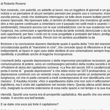
di Roberto Roversi
Non essendo, con autorità, un addetto ai lavori, ma un leggitore di giornali e un g
notizie e un pensatore di alcuni semplici pensieri per proprio uso e consumo; in
ascolta pensa, credo che dobbiamo interrogarci se tutto deve essere buttato perché 
essere ripensato. Ma ripensare tutto, in termini di riflessioni che investono gli ambi
dire a mio parere continuare a cimentarsi con il passato nei soliti modi e usando i so
sentimentali); misurarsi ancora con le sue contraddizioni; con le sue scadenze n
l'urgenza; ma cominciare a sgombrarsi la testa da tante ovvietà storicizzate o da t
solo opprimenti, per fare i conti con le cose progettate e probabili del futuro; prefi
quel mondo e di quella società. Perciò non mi sembra accettabile la de
finizione o la conclusione davvero ritardante quale è quella della "crisi del marx
circostanziata quella di "marxismo in crisi", che concede spazi di riflessione e di v
indipendenti; al riparo in ogni caso dalle strettoie di uno schematismo sempre trop
ripetitività; e postillato anche di tragiche incongruenze.
I momenti della »grande depressione o delle improvvise precipitose recessioni, ges
comunicazione di potere, sono un contrassegno periodico della nostra società e de
»Problemi di storia del capitalismo scriveva: »La fine del secolo XIX è caratterizz
porta il nome di ``grande depressione'' e che ebbe inizio nel 1873 protraendosi, con
depressione cominciò con un violento crack, ma assunse presto un andamento pi
lunghezza; ciò che in parte consentì a molti contemporanei di non identificarla com
classico . E Kautsky ricorda: »Noi ci aspettavamo dalla crisi non solo il rafforzame
Inghilterra, ma il crollo del capitalismo nel mondo intero. Questa attesa andò delus
crisi, malgrado la enorme estensione di essa nello spazio e nel tempo e la sua ina
ntensità. Spuntò una nuova era di prosperità capitalistica. Ma quello che ora ven
mutato. Il vecchio era bell'andato .
E se dalle crisi esce più forte il capitalismo?