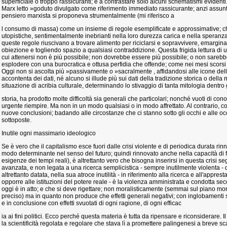
superficiale o troppo rassicuranti; e a contrastare solo alcuni schematismi evidenti
Marx letto »goduto divulgato come riferimento immediato rassicurante; anzi assunt
pensiero marxista si proponeva strumentalmente (mi riferisco a
l consumo di massa) come un insieme di regole esemplificate e approssimative; 
utopistiche, sentimentalmente inebrianti nella loro durezza carica e nella speranza
queste regole riuscivano a trovare alimento per riciclarsi e sopravvivere, emargin
obiezione e togliendo spazio a qualsiasi contraddizione. Questa frigida lettura di 
cui attenersi non è più possibile; non dovrebbe essere più possibile; o non sarebbe
esplodere con una burocratica e ottusa perfidia che offende; come nei mesi scors
Oggi non si ascolta più »passivamente o »sacralmente , affidandosi alle icone della
accontenta dei dati, né alcuno si illude più sui dati della tradizione storica o dell
situazione di acribia culturale, determinando lo stivaggio di tanta mitologia dentro 
storia, ha prodotto molte difficoltà sia generali che particolari; nonché vuoti di con
urgente riempire. Ma non in un modo qualsiasi o in modo affrettato. Al contrario, con 
nuove conclusioni; badando alle circostanze che ci stanno sotto gli occhi e alle o
sottoposte.
Inutile ogni massimario ideologico
Se è vero che il capitalismo esce fuori dalle crisi violente e di periodica durata rin
modo determinante nel senso del futuro; quindi rinnovato anche nella capacità di
esigenze dei tempi reali), è altrettanto vero che bisogna inserirsi in questa crisi
avanzata, e non legata a una ricerca semplicistica - sempre inutilmente violenta - 
altrettanto datata, nella sua atroce inutilità - in riferimento alla ricerca e all'appre
opporre alle istituzioni del potere reale - è la violenza amministrata e condotta sec
oggi è in atto; e che si deve rigettare; non moralisticamente (semmai sul piano mora
preciso) ma in quanto non produce che effetti generali negativi; con inglobamenti
e in conclusione con effetti svuotati di ogni ragione, di ogni efficac
ia ai fini politici. Ecco perché questa materia è tutta da ripensare e riconsiderare. 
la scientificità regolata e regolare che stava lì a promettere palingenesi a breve