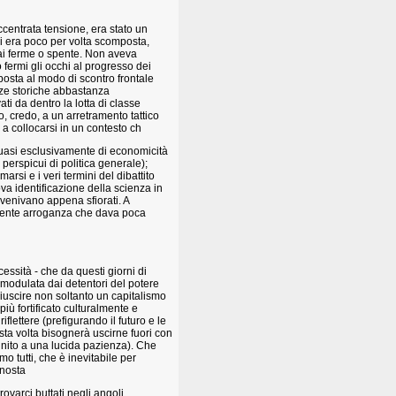
ccentrata tensione, era stato un
 si era poco per volta scomposta,
mai ferme o spente. Non aveva
fermi gli occhi al progresso dei
posta al modo di scontro frontale
nze storiche abbastanza
ti da dentro la lotta di classe
o, credo, a un arretramento tattico
a collocarsi in un contesto ch
 quasi esclusivamente di economicità
erspicui di politica generale);
arsi e i veri termini del dibattito
va identificazione della scienza in
 venivano appena sfiorati. A
stente arroganza che dava poca
essità - che da questi giorni di
 modulata dai detentori del potere
iuscire non soltanto un capitalismo
ù fortificato culturalmente e
lettere (prefigurando il futuro e le
uesta volta bisognerà uscirne fuori con
unito a una lucida pazienza). Che
o tutti, che è inevitabile per
onosta
ovarci buttati negli angoli.