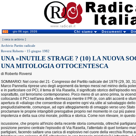
gio 06 ago. 2026
Chi siamo
Documenti
Di
[
cerca in archivio
]
Archivio Partito radicale
Roversi Roberto
-
15 giugno 1982
UNA »INUTILE STRAGE ? (10) LA NUOVA S
UNA MITOLOGIA OTTOCENTESCA
di Roberto Roversi
SOMMARIO: Nel corso del 21· Congresso del Partito radicale del 1979 (29, 30, 31
Marco Pannella riprese uno degli argomenti da tempo messi nel mirino della polemi
e in particolare col PCI, il tema di Via Rasella, il significato storico dell'episodio r
soprattutto, col terrorismo contemporaneo. Poco meno di un anno prima, la vicenda
collocando il PCI nell'area della »fermezza mentre il PR (e, con altri accenti e sfum
apertura di »dialogo che consentisse di esperire ogni via utile al salvataggio dello
pregiudizialmente, comunque, ad ogni atteggiamento di omaggio verso uno Stato 
proclamare le proprie intangibili prerogative proprio nel momento in cui più palesi
impotenza e della sua crisi morale, politica e storica. Come non rilevare, in questo
iscussione, che proprio all'inizio della recente storia comunista, oltreché partigiana
posizione persino centrale l'episodio di Via Rasella, l'attentato di quel lontano 
partigiani, facendo saltare una carica di esplosivo nel cuore della vecchia Roma a