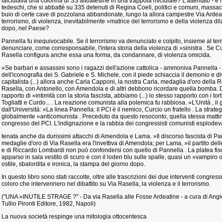
falcidiava una colonna di SS altoatesine in una trappola micidiale? L'attentato - è
tedeschi, che si abbatté su 335 detenuti di Regina Coeli, politici e comuni, massacra
buio di certe cave di pozzolana abbandonate, lungo la allora campestre Via Ardeati
terrorismo, di violenza, inevitabilmente »matrice del terrorismo e della violenza d
dopo, nel Paese?
Pannella fu inequivocabile. Se il terrorismo va denunciato e colpito, insieme al t
denunciare, come corresponsabile, l'intera storia della violenza di »sinistra . Se Cu
Rasella configura anche essa una forma, da condannare, di violenza omicida.
»Se barbari e assassini sono i ragazzi dell'azione cattolica - ammoniva Pannella -
dell'iconografia dei S. Gabriele e S. Michele, con il piede schiaccia il demonio e di
capitalista (...) allora anche Carla Capponi, la nostra Carla, medaglia d'oro della
Rasella, con Antonello, con Amendola e di altri debbono ricordare quella bomba
rapporto di »intimità con la storia fascista, abbiamo (...) lo stesso rapporto con i to
Togliatti e Curdo... . La reazione comunista alla polemica fu rabbiosa. »L'Unità , il 
dall'Università: »La linea Pannella: il PCI è il nemico, Curcio un fratello . La strate
globalmente »anticomunista . Preceduto da questo resoconto, quella stessa mattina
congresso del PCI. L'indignazione e la rabbia dei congressisti comunisti esplodev
tenata anche da durissimi attacchi di Amendola e Lama. »Il discorso fascista di Pan
medaglie d'oro di Via Rasella era l'invettiva di Amendola; per Lama, »il partito delle
e di Riccardo Lombardi non può confondersi con quello di Pannella . La platea fisc
apparso in sala vestito di scuro e con il loden blu sulle spalle, quasi un »vampiro 
ostile, sbalordita e ironica, la stampa del giorno dopo.
In questo libro sono stati raccolte, oltre alle trascrizioni dei due interventi congres
coloro che intervennero nel dibattito su Via Rasella, la violenza e il terrorismo.
("UNA »INUTILE STRAGE ?" - Da via Rasella alle Fosse Ardeatine - a cura di Angiol
Tullio Pironti Editore, 1982, Napoli)
La nuova società respinge una mitologia ottocentesca