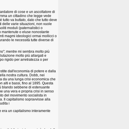
uardatore di cose e un ascoltatore di
somma un cittadino che legge vede
tutto va buttato, dato che tutto deve
ti delle varie situazioni, non vuole
liti moduli (paternalistici o
on mantenute o eluse nonostante
anti magmi ideologici ormai mollicci o
gurando le necessità tutte diverse di
ismo"; mentre mi sembra molto più
alutazione molto più allargati e
po rigido per arretratezza o per
tite dall'economia di potere e dalla
lla nostra cultura. Dobb, nei
ata da una lunga crisi economica che
 alti e bassi, fino al 1895. Questa
ù blando sebbene di estenuante
e una vera e propria crisi in senso
nto del movimento socialista in
a. Il capitalismo sopravvisse alla
udita i
ne era un capitalismo interamente