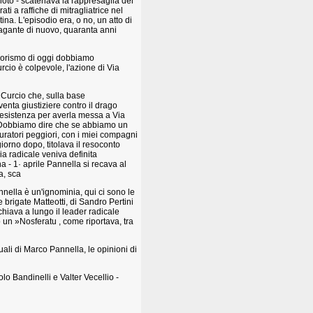
 noto - scatenava la rappresaglia dei
ti a raffiche di mitragliatrice nel
na. L'episodio era, o no, un atto di
ilagante di nuovo, quaranta anni
errorismo di oggi dobbiamo
rcio è colpevole, l'azione di Via
 Curcio che, sulla base
venta giustiziere contro il drago
 Resistenza per averla messa a Via
. Dobbiamo dire che se abbiamo un
rturatori peggiori, con i miei compagni
giorno dopo, titolava il resoconto
gia radicale veniva definita
 - 1· aprile Pannella si recava al
a, sca
nella è un'ignominia, qui ci sono le
 brigate Matteotti, di Sandro Pertini
hiava a lungo il leader radicale
o un »Nosferatu , come riportava, tra
suali di Marco Pannella, le opinioni di
o Bandinelli e Valter Vecellio -