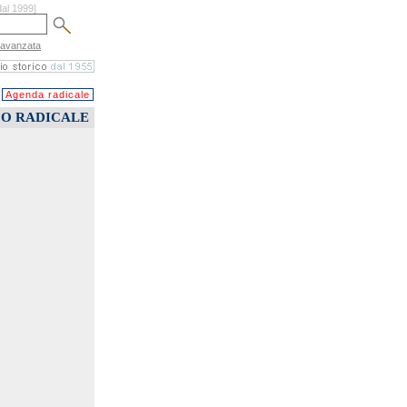
dal 1999]
 avanzata
Agenda radicale
CO RADICALE