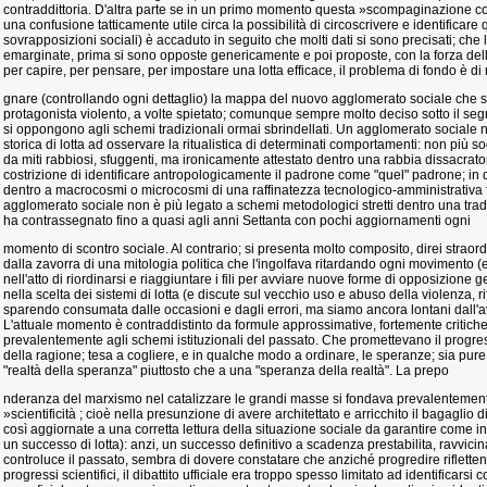
contraddittoria. D'altra parte se in un primo momento questa »scompaginazione 
una confusione tatticamente utile circa la possibilità di circoscrivere e identificare 
sovrapposizioni sociali) è accaduto in seguito che molti dati si sono precisati; che
emarginate, prima si sono opposte genericamente e poi proposte, con la forza dell
per capire, per pensare, per impostare una lotta efficace, il problema di fondo è di 
gnare (controllando ogni dettaglio) la mappa del nuovo agglomerato sociale che s
protagonista violento, a volte spietato; comunque sempre molto deciso sotto il segn
si oppongono agli schemi tradizionali ormai sbrindellati. Un agglomerato sociale
storica di lotta ad osservare la ritualistica di determinati comportamenti: non più s
da miti rabbiosi, sfuggenti, ma ironicamente attestato dentro una rabbia dissacrator
costrizione di identificare antropologicamente il padrone come "quel" padrone; in q
dentro a macrocosmi o microcosmi di una raffinatezza tecnologico-amministrativa f
agglomerato sociale non è più legato a schemi metodologici stretti dentro una tradi
ha contrassegnato fino a quasi agli anni Settanta con pochi aggiornamenti ogni
momento di scontro sociale. Al contrario; si presenta molto composito, direi strao
dalla zavorra di una mitologia politica che l'ingolfava ritardando ogni movimento (
nell'atto di riordinarsi e riaggiuntare i fili per avviare nuove forme di opposizione
nella scelta dei sistemi di lotta (e discute sul vecchio uso e abuso della violenza, ri
sparendo consumata dalle occasioni e dagli errori, ma siamo ancora lontani dall'av
L'attuale momento è contraddistinto da formule approssimative, fortemente critiche 
prevalentemente agli schemi istituzionali del passato. Che promettevano il progre
della ragione; tesa a cogliere, e in qualche modo a ordinare, le speranze; sia pure
"realtà della speranza" piuttosto che a una "speranza della realtà". La prepo
nderanza del marxismo nel catalizzare le grandi masse si fondava prevalentement
»scientificità ; cioè nella presunzione di avere architettato e arricchito il bagaglio
così aggiornate a una corretta lettura della situazione sociale da garantire come in
un successo di lotta): anzi, un successo definitivo a scadenza prestabilita, ravvic
controluce il passato, sembra di dovere constatare che anziché progredire riflettendo 
progressi scientifici, il dibattito ufficiale era troppo spesso limitato ad identificarsi