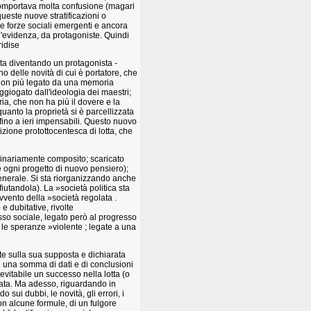
comportava molta confusione (magari
queste nuove stratificazioni o
 le forze sociali emergenti e ancora
'evidenza, da protagoniste. Quindi
ridise
ta diventando un protagonista -
o delle novità di cui è portatore, che
 non più legato da una memoria
oggiogato dall'ideologia dei maestri;
ia, che non ha più il dovere e la
uanto la proprietà si è parcellizzata
ino a ieri impensabili. Questo nuovo
zione protottocentesca di lotta, che
rdinariamente composito; scaricato
e ogni progetto di nuovo pensiero);
 generale. Si sta riorganizzando anche
fiutandola). La »società politica sta
vento della »società regolata .
e dubitative, rivolte
sso sociale, legato però al progresso
 le speranze »violente ; legate a una
e sulla sua supposta e dichiarata
 di una somma di dati e di conclusioni
evitabile un successo nella lotta (o
inata. Ma adesso, riguardando in
sui dubbi, le novità, gli errori, i
 con alcune formule, di un fulgore