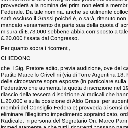
provvederà alla nomina dei primi non eletti a membri
Federale. Da tale nomina, anche se utilmente collocato
sarà escluso il Grassi poiché è, o sarà, ritenuto non is
mancato versamento da parte sua della quota d'iscr
misura di £.73.000 sebbene abbia corrisposto a tale 
£.20.000 fissata dal Congresso.
Per quanto sopra i ricorrenti,
CHIEDONO
che il Sig. Pretore adito, previa audizione, ove del c
Partito Marcello Crivellini (via di Torre Argentina 1
delle circostanze sopra esposte (in particolare sulla
Federativo che aumenta la quota di iscrizione nel 
rilascio della tessera d'iscrizione ai radicali che h
L.20.000 e sulla posizione di Aldo Grassi per subent
membri del Consiglio Federale) provveda ai sensi del
eliminare l'illegittimo impedimento sopraindicato, ord
Radicale, in persona del Segretario On. Marco Pann
immediatamente a che tutti i ricorrenti possano part