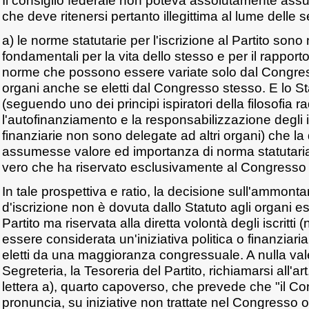
Il consiglio federale non poteva assolutamente ass
che deve ritenersi pertanto illegittima al lume delle 
a) le norme statutarie per l'iscrizione al Partito son
fondamentali per la vita dello stesso e per il rapporto t
norme che possono essere variate solo dal Congress
organi anche se eletti dal Congresso stesso. E lo St
(seguendo uno dei principi ispiratori della filosofia 
l'autofinanziamento e la responsabilizzazione degli is
finanziarie non sono delegate ad altri organi) che la 
assumesse valore ed importanza di norma statutari
vero che ha riservato esclusivamente al Congresso
In tale prospettiva e ratio, la decisione sull'ammonta
d'iscrizione non è dovuta dallo Statuto agli organi es
Partito ma riservata alla diretta volontà degli iscritt
essere considerata un'iniziativa politica o finanziar
eletti da una maggioranza congressuale. A nulla v
Segreteria, la Tesoreria del Partito, richiamarsi all'art
lettera a), quarto capoverso, che prevede che "il Con
pronuncia, su iniziative non trattate nel Congresso o