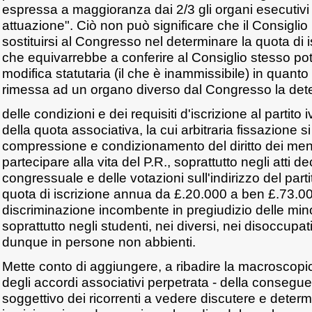
espressa a maggioranza dai 2/3 gli organi esecutiv
attuazione". Ciò non può significare che il Consigli
sostituirsi al Congresso nel determinare la quota di is
che equivarrebbe a conferire al Consiglio stesso pote
modifica statutaria (il che è inammissibile) in quant
rimessa ad un organo diverso dal Congresso la de
delle condizioni e dei requisiti d'iscrizione al partito
della quota associativa, la cui arbitraria fissazione si 
compressione e condizionamento del diritto dei men
partecipare alla vita del P.R., soprattutto negli atti d
congressuale e delle votazioni sull'indirizzo del part
quota di iscrizione annua da £.20.000 a ben £.73.000
discriminazione incombente in pregiudizio delle mi
soprattutto negli studenti, nei diversi, nei disoccupa
dunque in persone non abbienti.
Mette conto di aggiungere, a ribadire la macroscopic
degli accordi associativi perpetrata - della conseguen
soggettivo dei ricorrenti a vedere discutere e determ