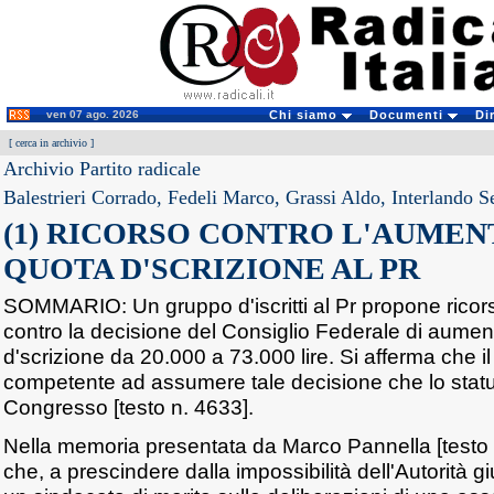
ven 07 ago. 2026
Chi siamo
Documenti
Di
[
cerca in archivio
]
Archivio Partito radicale
Balestrieri Corrado, Fedeli Marco, Grassi Aldo, Interlando S
(1) RICORSO CONTRO L'AUMEN
QUOTA D'SCRIZIONE AL PR
SOMMARIO: Un gruppo d'iscritti al Pr propone ricors
contro la decisione del Consiglio Federale di aumen
d'scrizione da 20.000 a 73.000 lire. Si afferma che i
competente ad assumere tale decisione che lo statut
Congresso [testo n. 4633].
Nella memoria presentata da Marco Pannella [testo 
che, a prescindere dalla impossibilità dell'Autorità gi