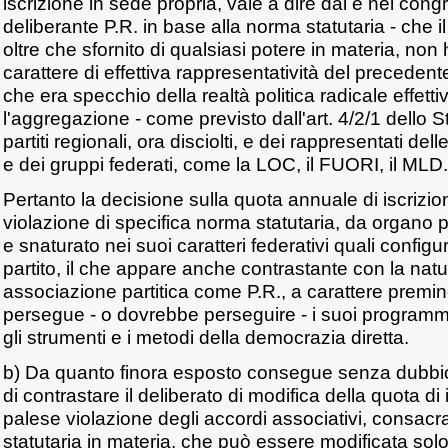
iscrizione in sede propria, vale a dire dal e nel co
deliberante P.R. in base alla norma statutaria - che i
oltre che sfornito di qualsiasi potere in materia, no
carattere di effettiva rappresentatività del preceden
che era specchio della realtà politica radicale effet
l'aggregazione - come previsto dall'art. 4/2/1 dello St
partiti regionali, ora disciolti, e dei rappresentati dell
e dei gruppi federati, come la LOC, il FUORI, il MLD.
Pertanto la decisione sulla quota annuale di iscrizi
violazione di specifica norma statutaria, da organo p
e snaturato nei suoi caratteri federativi quali configur
partito, il che appare anche contrastante con la natu
associazione partitica come P.R., a carattere premin
persegue - o dovrebbe perseguire - i suoi progra
gli strumenti e i metodi della democrazia diretta.
b) Da quanto finora esposto consegue senza dubbio il 
di contrastare il deliberato di modifica della quota di
palese violazione degli accordi associativi, consacr
statutaria in materia, che può essere modificata solo