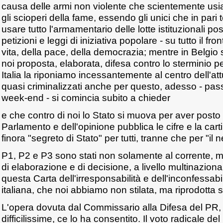
causa delle armi non violente che scientemente usi
gli scioperi della fame, essendo gli unici che in par
usare tutto l'armamentario delle lotte istituzionali poss
petizioni e leggi di iniziativa popolare - su tutto il fro
vita, della pace, della democrazia; mentre in Belgio 
noi proposta, elaborata, difesa contro lo sterminio 
Italia la riponiamo incessantemente al centro dell'attua
quasi criminalizzati anche per questo, adesso - pas
week-end - si comincia subito a chieder
e che contro di noi lo Stato si muova per aver post
Parlamento e dell'opinione pubblica le cifre e la cartin
finora "segreto di Stato" per tutti, tranne che per "il 
P1, P2 e P3 sono stati non solamente al corrente, ma
di elaborazione e di decisione, a livello multinaziona
questa Carta dell'irresponsabilità e dell'inconfessabil
italiana, che noi abbiamo non stilata, ma riprodotta s
L'opera dovuta dal Commissario alla Difesa del PR, 
difficilissime, ce lo ha consentito. Il voto radicale de