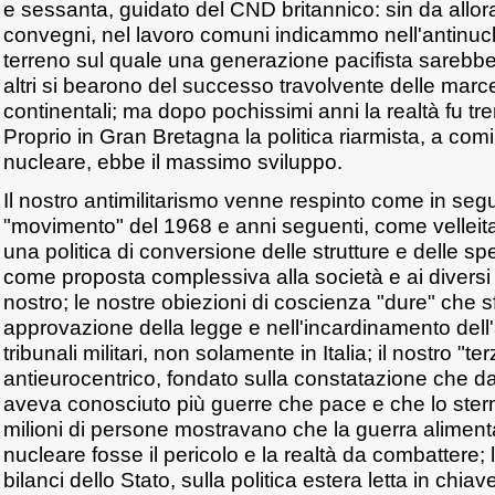
e sessanta, guidato del CND britannico: sin da allor
convegni, nel lavoro comuni indicammo nell'antinuc
terreno sul quale una generazione pacifista sarebbe 
altri si bearono del successo travolvente delle marce
continentali; ma dopo pochissimi anni la realtà fu 
Proprio in Gran Bretagna la politica riarmista, a com
nucleare, ebbe il massimo sviluppo.
Il nostro antimilitarismo venne respinto come in segui
"movimento" del 1968 e anni seguenti, come velleitar
una politica di conversione delle strutture e delle spese
come proposta complessiva alla società e ai diversi
nostro; le nostre obiezioni di coscienza "dure" che s
approvazione della legge e nell'incardinamento dell'a
tribunali militari, non solamente in Italia; il nostro 
antieurocentrico, fondato sulla constatazione che d
aveva conosciuto più guerre che pace e che lo sterm
milioni di persone mostravano che la guerra aliment
nucleare fosse il pericolo e la realtà da combattere; 
bilanci dello Stato, sulla politica estera letta in chi