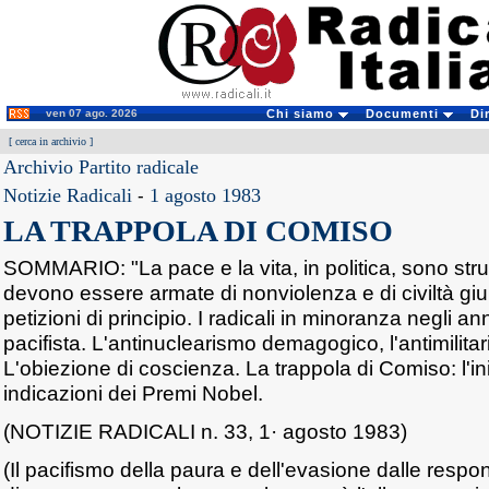
ven 07 ago. 2026
Chi siamo
Documenti
Di
[
cerca in archivio
]
Archivio Partito radicale
Notizie Radicali
-
1 agosto 1983
LA TRAPPOLA DI COMISO
SOMMARIO: "La pace e la vita, in politica, sono strutt
devono essere armate di nonviolenza e di civiltà giu
petizioni di principio. I radicali in minoranza negli 
pacifista. L'antinuclearismo demagogico, l'antimilita
L'obiezione di coscienza. La trappola di Comiso: l'ini
indicazioni dei Premi Nobel.
(NOTIZIE RADICALI n. 33, 1· agosto 1983)
(Il pacifismo della paura e dell'evasione dalle respon