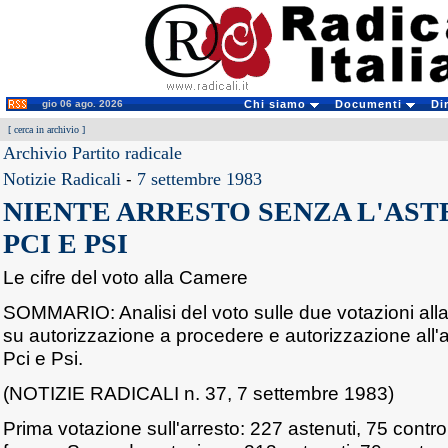
gio 06 ago. 2026
Chi siamo
Documenti
Di
[
cerca in archivio
]
Archivio Partito radicale
Notizie Radicali
-
7 settembre 1983
NIENTE ARRESTO SENZA L'AST
PCI E PSI
Le cifre del voto alla Camere
SOMMARIO: Analisi del voto sulle due votazioni all
su autorizzazione a procedere e autorizzazione all'a
Pci e Psi.
(NOTIZIE RADICALI n. 37, 7 settembre 1983)
Prima votazione sull'arresto: 227 astenuti, 75 cont