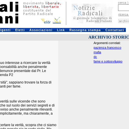
cerca
[
ricerca
rigenti
Eletti
Associazioni
Link
Rassegna stampa
Contattaci
ARCHIVIO STORI
Argomenti correlati:
pazienza francesco
mafia
dc
fame e sottosviluppo
o interesse a ricercare la verità
responsabilità anche penalmente
 denunce presentate dal Pr. Le
icenda P2
sità", sappiano trovare la forza di
zanti per fame.
la verità sulle vicende che sono
che sul ruolo dei servizi segreti e di
avviso anche penalmente rilevanti.
 implicitamente, ma chiaramente, a
ertare la verità, scopra che ci siamo