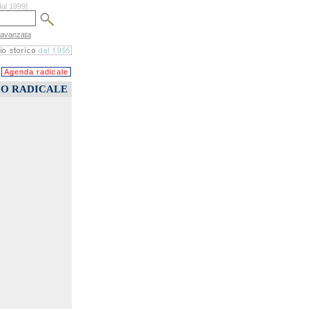
dal 1999]
 avanzata
Agenda radicale
CO RADICALE