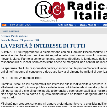
dom 09 ago. 2026
Chi siamo
Documenti
Di
[
cerca in archivio
]
Archivio Partito radicale
Pannella Marco
-
24 gennaio 1984
LA VERITÀ È INTERESSE DI TUTTI
SOMMARIO: Nell'apprendere la dichiarazione con cui Flaminio Piccoli esprime il su
sulle vicende che riguardano i servizi segreti e nelle quali risulta coinvolto con 
rilevanti, Marco Pannella se ne compiace, anche se ribadisce la fondatezza delle
responsabilità di Piccoli sono consistenti anche se marginali, non centrali nella v
La speranza che tutti i responsabili politici, ciascuno con le proprie "laceranti avver
unirsi nell'impegno di concepire e decretare la vita di almeno tre milioni di agoniz
(N.R. - Roma, 24 gennaio 1984)
Flaminio Piccoli ha ieri dichiarato il suo interesse alle iniziative volte a ricercare 
all'attenzione dell'opinione pubblica e delle forze politiche in relazione alle polemi
altri personaggi e che ci hanno indotto a denunciare sue responsabilità, a nostro 
Non appena ho avuto notizia di questa dichiarazione ho tenuto a dargliene atto e
ringraziarlo.
Mi si può non credere, certo: ma mi auguro profondamente che la giustizia, nell'acc