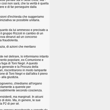
 sede penale sia in sede civile. Ma -
così non sarà; che la verità è quella
re e di far perseguire dalla
ioni d'inchiesta che suggeriamo
iniziativa se possibile unitaria.
e quanto da lui ammesso e precisato a
il gruppo Rizzoli in cambio di un
i trova dinanzi ad un concorso
a fraudolenta.
zia, di azioni che meritano
ste nel delirare, lo informiamo intanto
vimento popolare, ex-Comunione e
a fuga di Toni Negri. A questo
ra generale e la Procura della
ari, riscontrarono in modo lampante
ne di Toni Negri e dall'altra il pieno
 alla giustizia.
ottogoverno, chiediamo all'organo
solamente a querele per
nsabilmente secondo coscienza.
nsistenti, ma marginali. In alcuni
e di dolo. Ma, in genere, le sue
da P2 di per sé.