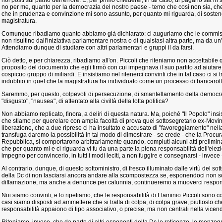
noi posti sul piano dell'errore. E, per primo chiederei, in tal caso, di pagarlo sia in
no per me, quanto per la democrazia del nostro paese - temo che così non sia, che 
che in prudenza e convinzione mi sono assunto, per quanto mi riguarda, di sostene
magistratura.
Comunque ribadiamo quanto abbiamo già dichiarato: ci auguriamo che le commiss
non risultino dall'iniziativa parlamentare nostra o di qualsiasi altra parte, ma da un'
Attendiamo dunque di studiare con altri parlamentari e gruppi il da farsi.
Ciò detto, e per chiarezza, ribadiamo all'on. Piccoli che riteniamo non accettabil
proposito del documento che egli firmò con cui impegnava il suo partito ad aiutare 
cospicuo gruppo di miliardi. E insistiamo nel ritenerci convinti che in tal caso ci s
indubbio in quel che la magistratura ha individuato come un processo di bancarott
Saremmo, per questo, colpevoli di persecuzione, di smantellamento della democra
"disgusto", "nausea", di attentato alla civiltà della lotta politica?
Non abbiamo replicato, finora, a deliri di questa natura. Ma, poiché "Il Popolo" insi
che stiamo per querelare con ampia facoltà di prova quel sottosegretario ex-Mo
liberazione, che a due riprese ci ha insultato e accusato di "favoreggiamento" nell
transfuga daremo la possibilità in tal modo di dimostrare - se crede - che la Procu
Repubblica, si comportarono arbitrariamente quando, compiuti alcuni atti prelimin
che per quanto mi e ci riguarda vi fu da una parte la piena responsabilità dell'elezio
impegno per convincerlo, in tutti i modi leciti, a non fuggire e consegnarsi - invece -
Al contrario, dunque, di questo sottoministro, di fresco illuminato dalle virtù del s
della Dc di non lasciarsi ancora andare alla scompostezza se, esponendoci non 
diffamazione, ma anche a denunce per calunnia, continueremo a muoverci respo
Noi siamo convinti, e lo ripetiamo, che le responsabilità di Flaminio Piccoli sono co
casi siamo disposti ad ammettere che si tratta di colpa, di colpa grave, piuttosto ch
responsabilità appaiono di tipo associativo, o precise, ma non centrali nella vicen